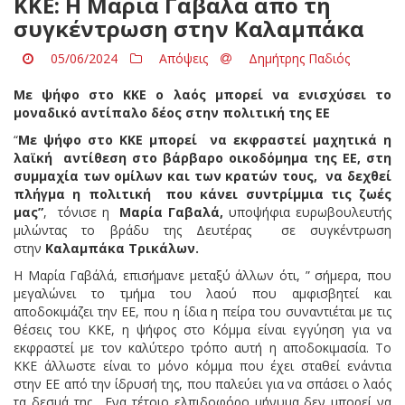
ΚΚΕ: H Μαρία Γαβαλά από τη
συγκέντρωση στην Καλαμπάκα
05/06/2024
Απόψεις
Δημήτρης Παδιός
Με ψήφο στο ΚΚΕ ο λαός μπορεί να ενισχύσει το
μοναδικό αντίπαλο δέος στην πολιτική της ΕΕ
“
Με ψήφο στο ΚΚΕ μπορεί να εκφραστεί μαχητικά η
λαϊκή αντίθεση στο βάρβαρο οικοδόμημα της ΕΕ, στη
συμμαχία των ομίλων και των κρατών τους, να δεχθεί
πλήγμα η πολιτική που κάνει συντρίμμια τις ζωές
μας”
, τόνισε η
Μαρία Γαβαλά,
υποψήφια ευρωβουλευτής
μιλώντας το βράδυ της Δευτέρας σε συγκέντρωση
στην
Καλαμπάκα Τρικάλων.
Η Μαρία Γαβάλά, επισήμανε μεταξύ άλλων ότι, ” σήμερα, που
μεγαλώνει το τμήμα του λαού που αμφισβητεί και
αποδοκιμάζει την ΕΕ, που η ίδια η πείρα του συναντιέται με τις
θέσεις του ΚΚΕ, η ψήφος στο Κόμμα είναι εγγύηση για να
εκφραστεί με τον καλύτερο τρόπο αυτή η αποδοκιμασία. Το
ΚΚΕ άλλωστε είναι το μόνο κόμμα που έχει σταθεί ενάντια
στην ΕΕ από την ίδρυσή της, που παλεύει για να σπάσει ο λαός
τα δεσμά της. Ενα τέτοιο ελπιδοφόρο μήνυμα δεν μπορεί να