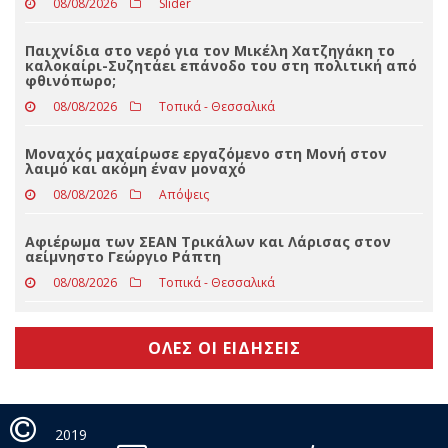
Οι διαρροές… ρεύματος και οι «μαϊμού» τεχνικοί του
ΔΕΔΔΗΕ – Τι δείχνουν τα στοιχεία της ΕΛ.ΑΣ. για την
Περιφέρεια Θεσσαλίας
08/08/2026
Slider
Παιχνίδια στο νερό για τον Μικέλη Χατζηγάκη το
καλοκαίρι-Συζητάει επάνοδο του στη πολιτική από
φθινόπωρο;
08/08/2026
Τοπικά - Θεσσαλικά
Μοναχός μαχαίρωσε εργαζόμενο στη Μονή στον
λαιμό και ακόμη έναν μοναχό
08/08/2026
Απόψεις
Αφιέρωμα των ΣΕΑΝ Τρικάλων και Λάρισας στον
αείμνηστο Γεώργιο Ράπτη
08/08/2026
Τοπικά - Θεσσαλικά
ΟΛΕΣ ΟΙ ΕΙΔΗΣΕΙΣ