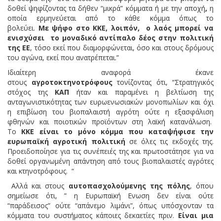
δοθεί ψηφίζοντας τα δήθεν “μικρά” κόμματα ή με την αποχή
,
η
οποία ερμηνεύεται από το κάθε κόμμα όπως το
βολεύει.
Με ψήφο στο ΚΚΕ, λοιπόν, ο λαός μπορεί να
ενισχύσει το μοναδικό αντίπαλο δέος στην πολιτική
της ΕΕ
, τόσο εκεί που διαμορφώνεται, όσο και στους δρόμους
του αγώνα, εκεί που ανατρέπεται.”
Ιδιαίτερη αναφορά έκανε
στους
αγροτοκτηνοτρόφους
τονίζοντας ότι, “Στρατηγικός
στόχος της
ΚΑΠ
ήταν και παραμένει η βελτίωση της
ανταγωνιστικότητας των ευρωενωσιακών μονοπωλίων και όχι
η επιβίωση του βιοπαλαιστή αγρότη ούτε η εξασφάλιση
φθηνών και ποιοτικών προϊόντων στη λαϊκή κατανάλωση.
Το
ΚΚΕ είναι το μόνο κόμμα που καταψήφισε την
ευρωπαϊκή αγροτική πολιτική
σε όλες τις εκδοχές της.
Προειδοποίησε για τις συνέπειές της και πρωτοστάτησε για να
δοθεί οργανωμένη απάντηση από τους βιοπαλαιστές αγρότες
και κτηνοτρόφους. “
Αλλά και στους
αυτοπασχολούμενης της πόλης
, όπου
σημείωσε ότι, ” η Ευρωπαϊκή Ενωση δεν είναι ούτε
“παράδεισος” ούτε “απάνεμο λιμάνι”, όπως υπόσχονταν τα
κόμματα του συστήματος κάποιες δεκαετίες πριν.
Είναι μια