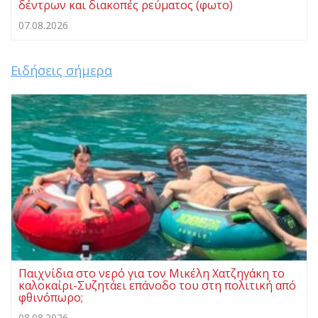
δέντρων και διακοπές ρεύματος (φωτο)
07.08.2026
Ειδήσεις σήμερα
Παιχνίδια στο νερό για τον Μικέλη Χατζηγάκη το
καλοκαίρι-Συζητάει επάνοδο του στη πολιτική από
φθινόπωρο;
08.08.2026