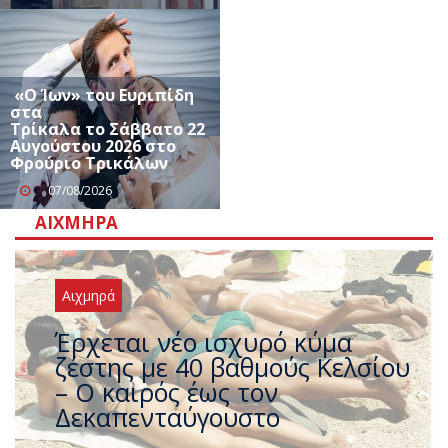
«Ο Ίων» του Ευριπίδη
στα
Τρίκαλα το Σάββατο 22
Αυγούστου 2026 στο
Φρούριο Τρικάλων
07/08/2026
ΑΙΧΜΗΡΆ
Αιχμηρά
Άφαντος ο Τσίπρας… την ώρα
που η χώρα καίγεται