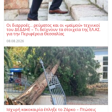
Οι διαρροές… ρεύματος και οι «μαϊμού» τεχνικοί
του ΔΕΔΔΗΕ – Τι δείχνουν τα στοιχεία της ΕΛ.ΑΣ.
για την Περιφέρεια Θεσσαλίας
08.08.2026
Ισχυρή κακοκαιρία έπληξε το Ζάρκο – Πτώσεις