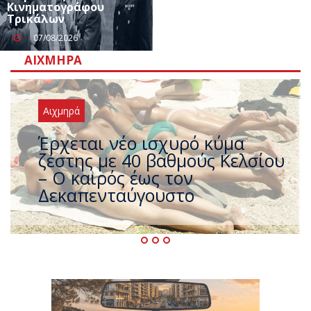
Κινηματογράφου
Τρικάλων
07/08/2026
ΑΙΧΜΗΡΆ
Αιχμηρά
Άφαντος ο Τσίπρας… την ώρα
που η χώρα καίγεται