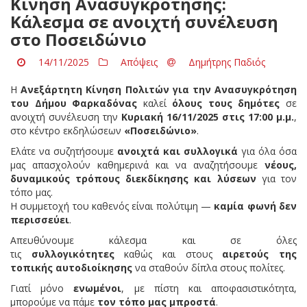
Κίνηση Ανασυγκρότησης:
Κάλεσμα σε ανοιχτή συνέλευση
στο Ποσειδώνιο
14/11/2025
Απόψεις
Δημήτρης Παδιός
Η
Ανεξάρτητη Κίνηση Πολιτών για την Ανασυγκρότηση
του Δήμου Φαρκαδόνας
καλεί
όλους τους δημότες
σε
ανοιχτή συνέλευση την
Κυριακή 16/11/2025 στις 17:00 μ.μ.
,
στο κέντρο εκδηλώσεων
«Ποσειδώνιο»
.
Ελάτε να συζητήσουμε
ανοιχτά και συλλογικά
για όλα όσα
μας απασχολούν καθημερινά και να αναζητήσουμε
νέους,
δυναμικούς τρόπους διεκδίκησης και λύσεων
για τον
τόπο μας.
Η συμμετοχή του καθενός είναι πολύτιμη —
καμία φωνή δεν
περισσεύει
.
Απευθύνουμε κάλεσμα και σε όλες
τις
συλλογικότητες
καθώς και στους
αιρετούς της
τοπικής αυτοδιοίκησης
να σταθούν δίπλα στους πολίτες.
Γιατί μόνο
ενωμένοι
, με πίστη και αποφασιστικότητα,
μπορούμε να πάμε
τον τόπο μας μπροστά
.