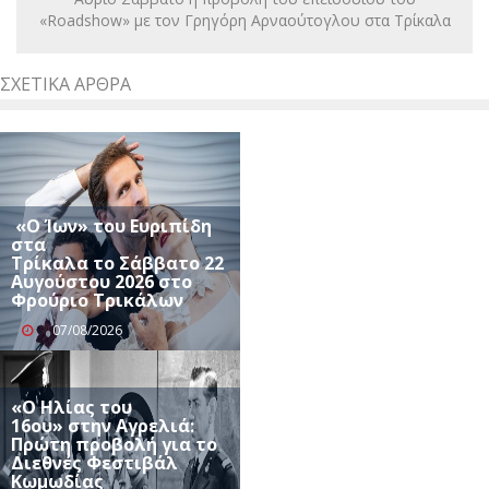
«Roadshow» με τον Γρηγόρη Αρναούτογλου στα Τρίκαλα
ΣΧΕΤΙΚΆ ΆΡΘΡΑ
«Ο Ίων» του Ευριπίδη
στα
Τρίκαλα το Σάββατο 22
Αυγούστου 2026 στο
Φρούριο Τρικάλων
07/08/2026
«Ο Ηλίας του
16ου» στην Αγρελιά:
Πρώτη προβολή για το
Διεθνές Φεστιβάλ
Κωμωδίας