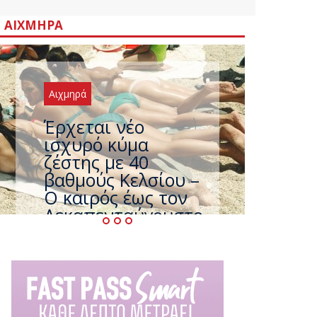
ΑΙΧΜΗΡΆ
Αιχμηρά
Άφαντος ο
Τσίπρας… την ώρα
που η χώρα
καίγεται