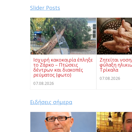
Slider Posts
Ισχυρή κακοκαιρία έπληξε
Ζητείται νοση
το Ζάρκο – Πτώσεις
φύλαξη ηλικι
δέντρων και διακοπές
Τρίκαλα
ρεύματος (φωτο)
07.08.2026
07.08.2026
Ειδήσεις σήμερα