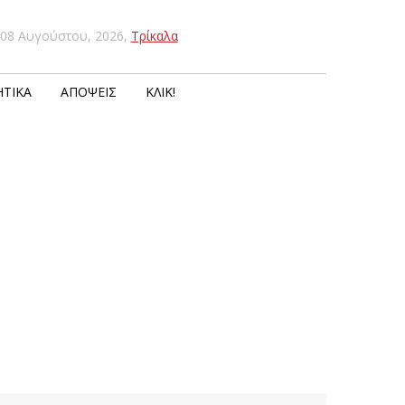
08 Αυγούστου, 2026
,
Τρίκαλα
ΤΙΚΆ
ΑΠΌΨΕΙΣ
ΚΛΙΚ!