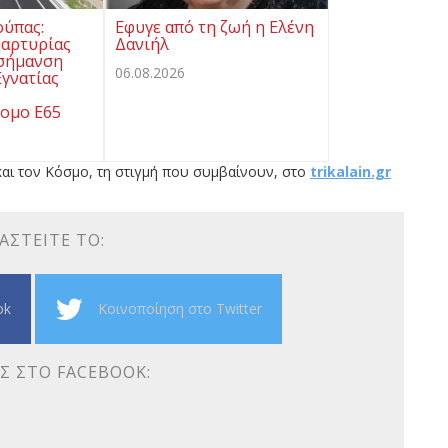
ούπας:
Εφυγε από τη ζωή η Ελένη
μαρτυρίας
Δανιήλ
 σήμανση
06.08.2026
γνατίας
ομο Ε65
αι τον Κόσμο, τη στιγμή που συμβαίνουν, στο
trikalain.gr
ΑΣΤΕΊΤΕ ΤΟ:
ok
Κοινοποίηση στο Twitter
Σ ΣΤΟ FACEBOOK: