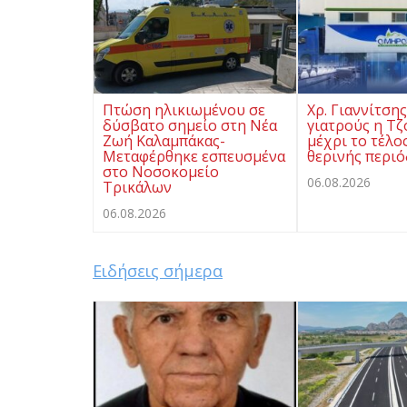
Πτώση ηλικιωμένου σε
Χρ. Γιαννίτση
δύσβατο σημείο στη Νέα
γιατρούς η Τζ
Ζωή Καλαμπάκας-
μέχρι το τέλο
Μεταφέρθηκε εσπευσμένα
θερινής περι
στο Νοσοκομείο
06.08.2026
Τρικάλων
06.08.2026
Ειδήσεις σήμερα