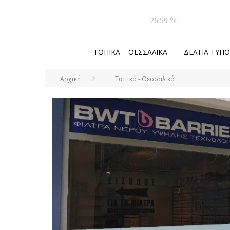
o
26.59
C
ΤΟΠΙΚΆ – ΘΕΣΣΑΛΙΚΆ
ΔΕΛΤΊΑ ΤΎΠΟ
Αρχική
Τοπικά - Θεσσαλικά