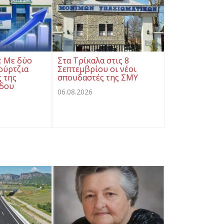
ς: Με δύο
Στα Τρίκαλα στις 8
ούρτζια
Σεπτεμβρίου οι νέοι
ς της
σπουδαστές της ΣΜΥ
όδου
06.08.2026