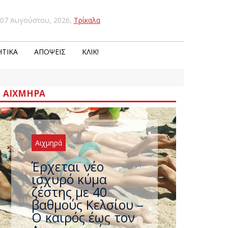
07 Αυγούστου, 2026
,
Τρίκαλα
ΤΙΚΆ
ΑΠΌΨΕΙΣ
ΚΛΙΚ!
ΑΙΧΜΗΡΆ
Αιχμηρά
Άφαντος ο
Τσίπρας… την ώρα
που η χώρα
καίγεται