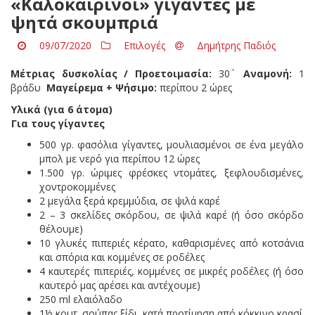
«Καλοκαιρινοί» γίγαντες με
ψητά σκουμπριά
09/07/2020
Επιλογές
Δημήτρης Παδιός
Μέτριας δυσκολίας / Προετοιμασία:
30΄
Αναμονή:
1
βράδυ
Μαγείρεμα + Ψήσιμο:
περίπου 2 ώρες
Υλικά (για 6 άτομα)
Για τους γίγαντες
500 γρ. φασόλια γίγαντες, μουλιασμένοι σε ένα μεγάλο
μπολ με νερό για περίπου 12 ώρες
1.500 γρ. ώριμες φρέσκες ντομάτες, ξεφλουδισμένες,
χοντροκομμένες
2 μεγάλα ξερά κρεμμύδια, σε ψιλά καρέ
2 – 3 σκελίδες σκόρδου, σε ψιλά καρέ (ή όσο σκόρδο
θέλουμε)
10 γλυκές πιπεριές κέρατο, καθαρισμένες από κοτσάνια
και σπόρια και κομμένες σε ροδέλες
4 καυτερές πιπεριές, κομμένες σε μικρές ροδέλες (ή όσο
καυτερό μας αρέσει και αντέχουμε)
250 ml ελαιόλαδο
1½ κουτ. σούπας ξίδι, κατά προτίμηση από κόκκινο κρασί