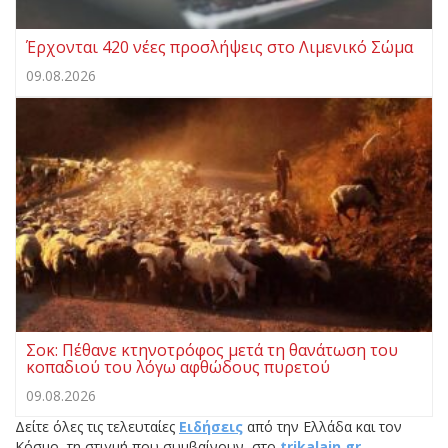
Έρχονται 420 νέες προσλήψεις στο Λιμενικό Σώμα
09.08.2026
Σοκ: Πέθανε κτηνοτρόφος μετά τη θανάτωση του
κοπαδιού του λόγω αφθώδους πυρετού
09.08.2026
Δείτε όλες τις τελευταίες
Ειδήσεις
από την Ελλάδα και τον
Κόσμο, τη στιγμή που συμβαίνουν, στο
trikalain.gr