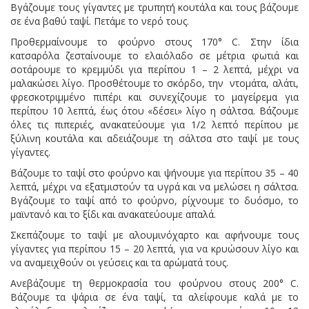
Βγάζουμε τους γίγαντες με τρυπητή κουτάλα και τους βάζουμε
σε ένα βαθύ ταψί. Πετάμε το νερό τους.
Προθερμαίνουμε το φούρνο στους 170° C. Στην ίδια
κατσαρόλα ζεσταίνουμε το ελαιόλαδο σε μέτρια φωτιά και
σοτάρουμε το κρεμμύδι για περίπου 1 – 2 λεπτά, μέχρι να
μαλακώσει λίγο. Προσθέτουμε το σκόρδο, την ντομάτα, αλάτι,
φρεσκοτριμμένο πιπέρι και συνεχίζουμε το μαγείρεμα για
περίπου 10 λεπτά, έως ότου «δέσει» λίγο η σάλτσα. Βάζουμε
όλες τις πιπεριές, ανακατεύουμε για 1/2 λεπτό περίπου με
ξύλινη κουτάλα και αδειάζουμε τη σάλτσα στο ταψί με τους
γίγαντες.
Βάζουμε το ταψί στο φούρνο και ψήνουμε για περίπου 35 – 40
λεπτά, μέχρι να εξατμιστούν τα υγρά και να μελώσει η σάλτσα.
Βγάζουμε το ταψί από το φούρνο, ρίχνουμε το δυόσμο, το
μαϊντανό και το ξίδι και ανακατεύουμε απαλά.
Σκεπάζουμε το ταψί με αλουμινόχαρτο και αφήνουμε τους
γίγαντες για περίπου 15 – 20 λεπτά, για να κρυώσουν λίγο και
να αναμειχθούν οι γεύσεις και τα αρώματά τους.
Ανεβάζουμε τη θερμοκρασία του φούρνου στους 200° C.
Bάζουμε τα ψάρια σε ένα ταψί, τα αλείφουμε καλά με το