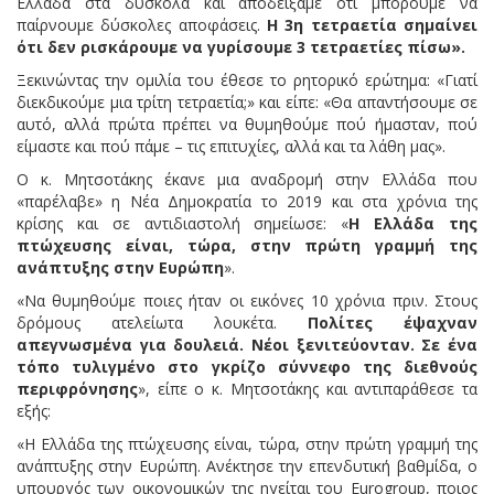
Ελλάδα στα δύσκολα και αποδείξαμε ότι μπορούμε να
παίρνουμε δύσκολες αποφάσεις.
Η 3η τετραετία σημαίνει
ότι δεν ρισκάρουμε να γυρίσουμε 3 τετραετίες πίσω».
Ξεκινώντας την ομιλία του έθεσε το ρητορικό ερώτημα: «Γιατί
διεκδικούμε μια τρίτη τετραετία;» και είπε: «Θα απαντήσουμε σε
αυτό, αλλά πρώτα πρέπει να θυμηθούμε πού ήμασταν, πού
είμαστε και πού πάμε – τις επιτυχίες, αλλά και τα λάθη μας».
Ο κ. Μητσοτάκης έκανε μια αναδρομή στην Ελλάδα που
«παρέλαβε» η Νέα Δημοκρατία το 2019 και στα χρόνια της
κρίσης και σε αντιδιαστολή σημείωσε: «
Η Ελλάδα της
πτώχευσης είναι, τώρα, στην πρώτη γραμμή της
ανάπτυξης στην Ευρώπη
».
«Να θυμηθούμε ποιες ήταν οι εικόνες 10 χρόνια πριν. Στους
δρόμους ατελείωτα λουκέτα.
Πολίτες έψαχναν
απεγνωσμένα για δουλειά. Νέοι ξενιτεύονταν. Σε ένα
τόπο τυλιγμένο στο γκρίζο σύννεφο της διεθνούς
περιφρόνησης
», είπε ο κ. Μητσοτάκης και αντιπαράθεσε τα
εξής:
«Η Ελλάδα της πτώχευσης είναι, τώρα, στην πρώτη γραμμή της
ανάπτυξης στην Ευρώπη. Ανέκτησε την επενδυτική βαθμίδα, ο
υπουργός των οικονομικών της ηγείται του Eurogroup, ποιος