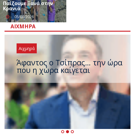
Παίζουμε Ξανά στην
Κρανιά
05/08/2026
ΑΙΧΜΗΡΆ
Αιχμηρά
Άφαντος ο Τσίπρας… την ώρα
που η χώρα καίγεται