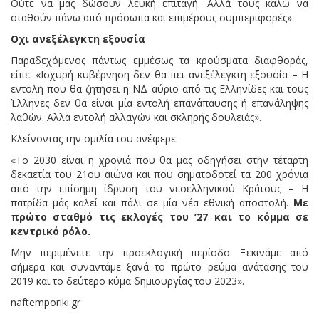
Ούτε να μας δώσουν λευκή επιταγή. Αλλά τους καλώ να
σταθούν πάνω από πρόσωπα και επιμέρους συμπεριφορές».
Οχι ανεξέλεγκτη εξουσία
Παραδεχόμενος πάντως εμμέσως τα κρούσματα διαφθοράς,
είπε: «Ισχυρή κυβέρνηση δεν θα πει ανεξέλεγκτη εξουσία – Η
εντολή που θα ζητήσει η ΝΔ αύριο από τις Ελληνίδες και τους
Έλληνες δεν θα είναι μία εντολή επανάπαυσης ή επανάληψης
λαθών. Αλλά εντολή αλλαγών και σκληρής δουλειάς».
Κλείνοντας την ομιλία του ανέφερε:
«Το 2030 είναι η χρονιά που θα μας οδηγήσει στην τέταρτη
δεκαετία του 21ου αιώνα και που σηματοδοτεί τα 200 χρόνια
από την επίσημη ίδρυση του νεοελληνικού Κράτους – Η
πατρίδα μάς καλεί και πάλι σε μία νέα εθνική αποστολή.
Με
πρώτο σταθμό τις εκλογές του ’27 και το κόμμα σε
κεντρικό ρόλο.
Μην περιμένετε την προεκλογική περίοδο. Ξεκινάμε από
σήμερα και συναντάμε ξανά το πρώτο ρεύμα ανάτασης του
2019 και το δεύτερο κύμα δημιουργίας του 2023».
naftemporiki.gr