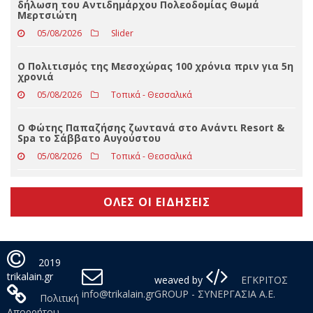
Ο Πολιτισμός της Μεσοχώρας 100 χρόνια πριν για 5η
χρονιά
05/08/2026
Τοπικά - Θεσσαλικά
Ο Φώτης Παπαζήσης ζωντανά στο Ανάντι Resort &
Spa το Σάββατο Αυγούστου
05/08/2026
Τοπικά - Θεσσαλικά
ΟΛΕΣ ΟΙ ΕΙΔΗΣΕΙΣ
2019
trikalain.gr
weaved by
ΕΓΚΡΙΤΟΣ
info@trikalain.gr
GROUP - ΣΥΝΕΡΓΑΣΙΑ Α.Ε.
Πολιτική
Απορρήτου
Με τη χρήση της σελίδας μας αποδέχεστε τη χρήση cookies.
Συμφωνώ