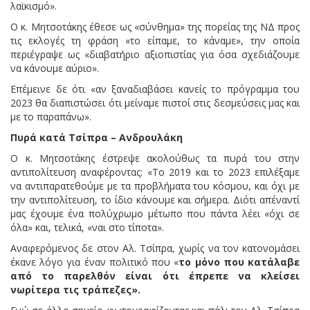
λαϊκισμό».
Ο κ. Μητσοτάκης έθεσε ως «σύνθημα» της πορείας της ΝΔ προς
τις εκλογές τη φράση «το είπαμε, το κάναμε», την οποία
περιέγραψε ως «διαβατήριο αξιοπιστίας για όσα σχεδιάζουμε
να κάνουμε αύριο».
Επέμεινε δε ότι «αν ξαναδιαβάσει κανείς το πρόγραμμα του
2023 θα διαπιστώσει ότι μείναμε πιστοί στις δεσμεύσεις μας και
με το παραπάνω».
Πυρά κατά Τσίπρα – Ανδρουλάκη
Ο κ. Μητσοτάκης έστρεψε ακολούθως τα πυρά του στην
αντιπολίτευση αναφέροντας: «Το 2019 και το 2023 επιλέξαμε
να αντιπαρατεθούμε με τα προβλήματα του κόσμου, και όχι με
την αντιπολίτευση, το ίδιο κάνουμε και σήμερα. Διότι απέναντί
μας έχουμε ένα πολύχρωμο μέτωπο που πάντα λέει «όχι σε
όλα» και, τελικά, «ναι στο τίποτα».
Αναφερόμενος δε στον Αλ. Τσίπρα, χωρίς να τον κατονομάσει
έκανε λόγο για έναν πολιτικό που «
το μόνο που κατάλαβε
από το παρελθόν είναι ότι έπρεπε να κλείσει
νωρίτερα τις τράπεζες».