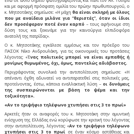
Ενώ σε άλλο σημείο φωτογραφίζοντας και πάλι τον Αλ. Τσίπρα
και με αφορμή πρόσφατη ομιλία του πρώην πρωθυπουργού, ο
κ. Μητσοτάκης σημείωσε: «Η μάχη
θα είναι σκληρή με όλους
που με αναίδεια μιλάνε για ”θεριστές”
,
όταν οι ίδιοι
δεν προσέφεραν ποτέ έναν καρπό
– τους αφήνουμε στη
δύση τους και ξεκινάμε για την καινούργια ελπιδοφόρα
ανατολή της πατρίδας».
Ο κ. Μητσοτάκης εγκάλεσε εμμέσως και τον πρόεδρο του
ΠΑΣΟΚ Νίκο Ανδρουλάκη, για τις οικονομικές του προτάσεις
λέγοντας: «Έ
νας πολιτικός μπορεί να είναι εμπαθής ή
μονίμως θυμωμένος, όχι, όμως, παντελώς αδιάβαστος.
Περιγράφοντας συνολικά την αντιπολίτευση σημείωσε: «Η
απέναντι όχθη αδυνατεί να αντιπαρατεθεί στις πολιτικές μας,
προτείνοντας, έστω, κάποια εναλλακτική λύση –
οι δυνάμεις
της συσπειρώνονται με βάση το ψέμα και την
τοξικότητα».
«Αν το τριψήφιο τηλέφωνο χτυπήσει στις 3 το πρωί»
Αρκετές ήταν οι αναφορές του κ. Μητσοτάκη στην αμυντική
ενίσχυση της Ελλάδας ενώ κορύφωσε την κριτική του λέγοντας
στην αντιπολίτευση, λέγοντας: «
Αν το τριψήφιο τηλέφωνο
χτυπήσει στις 3 το πρωί
σε έναν κόσμο αστάθειας και