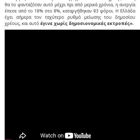
θα το φανταζόταν αυτό μέχρι πρι από μερικά χρόνια, η ανεργία
έπεσε από το 18% στο 8%, καταργήθηκαν 83 φόροι. Η Ελλάδα
έχει σήμερα τον ταχύτερο ρυθμό μείωσης του δημοσίου
χρέους, και αυτό
έγινε χωρίς δημοσιονομικές εκτροπές».