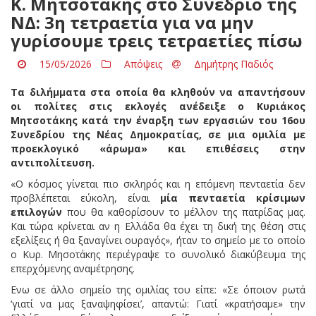
Κ. Μητσοτάκης στο Συνέδριο της
ΝΔ: 3η τετραετία για να μην
γυρίσουμε τρεις τετραετίες πίσω
15/05/2026
Απόψεις
Δημήτρης Παδιός
Τα διλήμματα στα οποία θα κληθούν να απαντήσουν
οι πολίτες στις εκλογές ανέδειξε ο Κυριάκος
Μητσοτάκης κατά την έναρξη των εργασιών του 16ου
Συνεδρίου της Νέας Δημοκρατίας, σε μια ομιλία με
προεκλογικό «άρωμα» και επιθέσεις στην
αντιπολίτευση.
«Ο κόσμος γίνεται πιο σκληρός και η επόμενη πενταετία δεν
προβλέπεται εύκολη, είναι
μία πενταετία κρίσιμων
επιλογών
που θα καθορίσουν το μέλλον της πατρίδας μας.
Και τώρα κρίνεται αν η Ελλάδα θα έχει τη δική της θέση στις
εξελίξεις ή θα ξαναγίνει ουραγός», ήταν το σημείο με το οποίο
ο Κυρ. Μησοτάκης περιέγραψε το συνολικό διακύβευμα της
επερχόμενης αναμέτρησης.
Ενω σε άλλο σημείο της ομιλίας του είπε: «Σε όποιον ρωτά
‘γιατί να μας ξαναψηφίσει’, απαντώ: Γιατί «κρατήσαμε» την