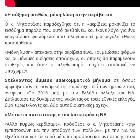
«Η αύξηση μισθών, μόνη λύση στην ακρίβεια»
Ο κ. Μητσοτάκης παραδέχθηκε ότι η «ακρίβεια ροκανίζει το
εισόδημα παρόλο που αυτό ανεβαίνει» και έκανε λόγο για ένα
«παγκόσμιο φαινόμενο που πλαγιοκοπεί μία μεγάλη εθνική
προσπάθεια».
«Μόνη λύση» απέναντι στην ακρίβεια είναι «οι μειώσεις φόρων
και οι μόνιμες αυξήσεις αποδοχών, οι οποίες θα παραμένουν
σταθερές και όταν ο πληθωρισμός αρχίσει σταδιακά να
υποχωρεί».
Στέλνοντας έμμεσο εσωκομματικό μήνυμα
σε όσους
αμφισβητούν τη δυναμική της παράταξης επί των ημερών του,
ανέφερε: «Το 2016 μαζί με την Ελλάδα άλλαξε και ΝΔ:
Διπλασίασε τις δυνάμεις της, νικώντας σε τρεις εθνικές εκλογές,
δύο ευρωεκλογές και δύο αυτοδιοικητικές μάχες».
«Μέτωπο αντίστασης στον λαϊκισμό» η ΝΔ
«Αλλά κυρίως κερδίσαμε», πρόσθεσε ο κ. Μητσοτάκης «την
εμπιστοσύνη και την αποδοχή των πολλών», με την ΝΔ να
εξελίσσεται «σε σε ευρύ μέτωπο προόδου και αντίστασης στον