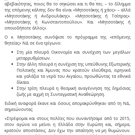
αβεβαιότητας, ποιος θα το σηκώσει και τι θα πει; – το δίλημμα
της επόμενης κάλπης δεν θα είναι «Μητσοτάκης ή χάος» – αλλά
«Μητσοτάκης ή Ανδρουλάκης». «Μητσοτάκης ή Τσίπρας».
«Μητσοτάκης ή Κωνσταντοπούλου». Και «Μητσοτάκης ή
οποιοδήποτε άλλος».
Ο κ. Μητσοτάκης συνόψισε το πρόγραμμα της «επόμενης
θητείας» ΝΔ σε ένα τρίγωνο:
Στη μία πλευρά Οικονομία και συνέχιση των μεγάλων
μεταρρυθμίσεων.
Στην άλλη πλευρά η συνέχιση της υπεύθυνης Εξωτερικής
Πολιτικής και Άμυνας που κρατούν ελεύθερα, ειρηνικά
και γαλάζια τα νερά του Αιγαίου, προωθώντας τα εθνικά
δίκαια.
Στην τρίτη πλευρά η θεσμική αναγέννηση της δημόσιας
ζωής με αιχμή τη Συνταγματική Αναθεώρηση.
Ειδική αναφορά έκανε και όσους απομακρύνθηκαν από τη ΝΔ,
σημειώνοντας:
«Στρέφομαι και στους πολίτες που συναντήσαμε από το 2015,
στον αγώνα να μείνει η Ελλάδα στην Ευρώπη και, σήμερα,
κρατούν αποστάσεις. Δεν έχω την απαίτηση να μη θυμώνουν.