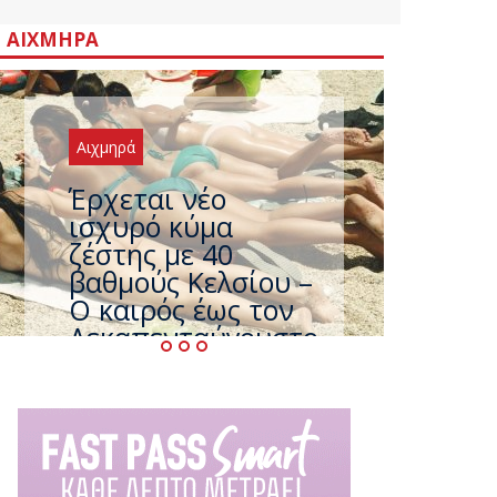
ΑΙΧΜΗΡΆ
Αιχμηρά
Άφαντος ο
Τσίπρας… την ώρα
που η χώρα
καίγεται