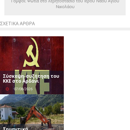
Γόμφοι: Φωτιά στο λεβητοστάσιο του Ιερού Ναού Αγίου
Νικολάου
ΣΧΕΤΙΚΆ ΆΡΘΡΑ
Σύσκεψη-συζήτηση του
ΚΚΕ στο Αρδάνι
07/08/2026
Σημαντική