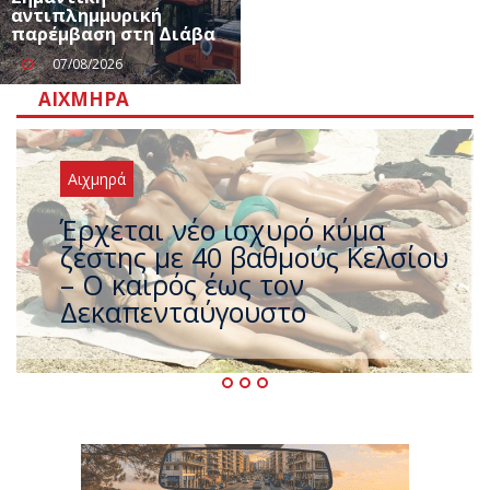
αντιπλημμυρική
παρέμβαση στη Διάβα
07/08/2026
ΑΙΧΜΗΡΆ
Αιχμηρά
Άφαντος ο Τσίπρας… την ώρα
που η χώρα καίγεται