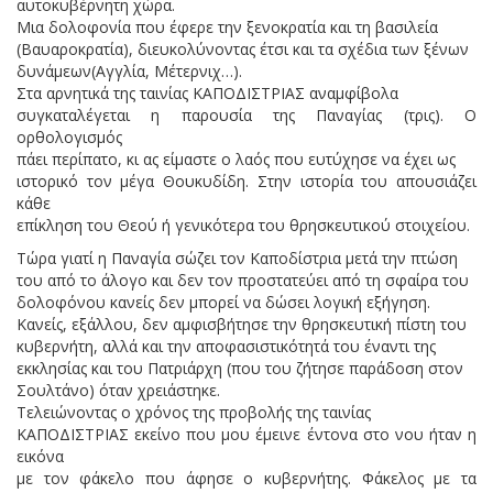
αυτοκυβέρνητη χώρα.
Μια δολοφονία που έφερε την ξενοκρατία και τη βασιλεία
(Βαυαροκρατία), διευκολύνοντας έτσι και τα σχέδια των ξένων
δυνάμεων(Αγγλία, Μέτερνιχ…).
Στα αρνητικά της ταινίας ΚΑΠΟΔΙΣΤΡΙΑΣ αναμφίβολα
συγκαταλέγεται η παρουσία της Παναγίας (τρις). Ο
ορθολογισμός
πάει περίπατο, κι ας είμαστε ο λαός που ευτύχησε να έχει ως
ιστορικό τον μέγα Θουκυδίδη. Στην ιστορία του απουσιάζει
κάθε
επίκληση του Θεού ή γενικότερα του θρησκευτικού στοιχείου.
Τώρα γιατί η Παναγία σώζει τον Καποδίστρια μετά την πτώση
του από το άλογο και δεν τον προστατεύει από τη σφαίρα του
δολοφόνου κανείς δεν μπορεί να δώσει λογική εξήγηση.
Κανείς, εξάλλου, δεν αμφισβήτησε την θρησκευτική πίστη του
κυβερνήτη, αλλά και την αποφασιστικότητά του έναντι της
εκκλησίας και του Πατριάρχη (που του ζήτησε παράδοση στον
Σουλτάνο) όταν χρειάστηκε.
Τελειώνοντας ο χρόνος της προβολής της ταινίας
ΚΑΠΟΔΙΣΤΡΙΑΣ εκείνο που μου έμεινε έντονα στο νου ήταν η
εικόνα
με τον φάκελο που άφησε ο κυβερνήτης. Φάκελος με τα