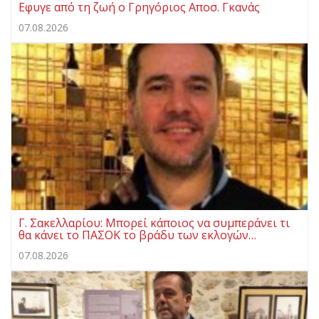
Eφυγε από τη ζωή ο Γρηγόριος Αποσ. Γκανάς
07.08.2026
Γ. Σακελλαρίου: Μπορεί κάποιος να συμπεράνει τι
θα κάνει το ΠΑΣΟΚ το βράδυ των εκλογών…
07.08.2026