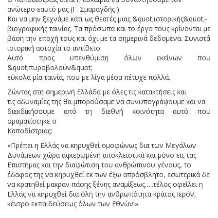
ανώτερο εαυτό μας (Γ. Σμαραγδής ).
Και να μην ξεχνάμε κάτι ως θεατές μιας &quot;ιστορικής&quot;-
βιογραφικής ταινίας. Τα πρόσωπα και το έργο τους κρίνονται με
βάση την εποχή τους και όχι με τα σημερινά δεδομένα. Συνιστά
ιστορική αστοχία το αντίθετο
Αυτό προς υπενθύμιση όλων εκείνων που
&quot;πυροβολούν&quot;
εύκολα μία ταινία, που με λίγα μέσα πέτυχε πολλά.
Ζώντας στη σημερινή Ελλάδα με όλες τις κατακτήσεις και
τις αδυναμίες της θα μπορούσαμε να συνυπογράψουμε και να
διεκδικήσουμε από τη διεθνή κοινότητα αυτό που
οραματίστηκε ο
Καποδίστριας:
«Πρέπει η Ελλάς να κηρυχθεί ομοφώνως δια των Μεγάλων
Δυνάμεων χώρα αφιερωμένη αποκλειστικά και μόνο εις τας
Επιστήμας και την διαφώτιση του ανθρώπινου γένους, το
έδαφος της να κηρυχθεί εκ των έξω απρόσβλητο, εσωτερικά δε
να κρατηθεί μακράν πάσης ξένης αναμίξεως…..τέλος οφείλει η
Ελλάς να κηρυχθεί δια όλη την ανθρωπότητα κράτος Ιερόν,
κέντρο εκπαιδεύσεως όλων των Εθνών!».