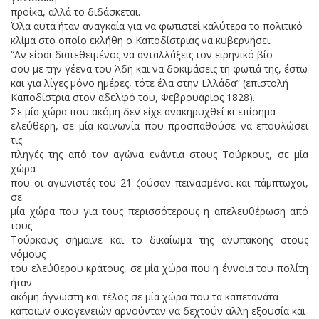
προίκα, αλλά το διδάσκεται.
Όλα αυτά ήταν αναγκαία για να φωτιστεί καλύτερα το πολιτικό
κλίμα στο οποίο εκλήθη ο Καποδίστριας να κυβερνήσει.
“Αν είσαι διατεθειμένος να ανταλλάξεις τον ειρηνικό βίο
σου με την γέενα του Άδη και να δοκιμάσεις τη φωτιά της, έστω
και για λίγες μόνο ημέρες, τότε έλα στην Ελλάδα” (επιστολή
Καποδίστρια στον αδελφό του, Φεβρουάριος 1828).
Σε μία χώρα που ακόμη δεν είχε ανακηρυχθεί κι επίσημα
ελεύθερη, σε μία κοινωνία που προσπαθούσε να επουλώσει
τις
πληγές της από τον αγώνα ενάντια στους Τούρκους, σε μία
χώρα
που οι αγωνιστές του 21 ζούσαν πεινασμένοι και πάμπτωχοι,
σε
μία χώρα που για τους περισσότερους η απελευθέρωση από
τους
Τούρκους σήμαινε και το δικαίωμα της ανυπακοής στους
νόμους
του ελεύθερου κράτους, σε μία χώρα που η έννοια του πολίτη
ήταν
ακόμη άγνωστη και τέλος σε μία χώρα που τα καπετανάτα
κάποιων οικογενειών αρνούνταν να δεχτούν άλλη εξουσία και