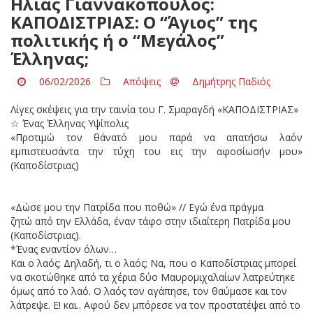
Ηλίας Γιαννακόπουλος:
ΚΑΠΟΔΙΣΤΡΙΑΣ: Ο “Άγιος” της
πολιτικής ή ο “Μεγάλος”
Έλληνας;
06/02/2026
Απόψεις
Δημήτρης Παδιός
Λίγες σκέψεις για την ταινία του Γ. Σμαραγδή «ΚΑΠΟΔΙΣΤΡΙΑΣ»
☆ Ένας Έλληνας Υψίπολις
«Προτιμώ τον θάνατό μου παρά να απατήσω λαόν
εμπιστευσάντα την τύχη του εις την αφοσίωσήν μου»
(Καποδίστριας)
«Δώσε μου την Πατρίδα που ποθώ» // Εγώ ένα πράγμα
ζητώ από την Ελλάδα, έναν τάφο στην ιδιαίτερη Πατρίδα μου
(Καποδίστριας).
*Ένας εναντίον όλων…
Και ο λαός; Δηλαδή, τι ο λαός; Να, που ο Καποδίστριας μπορεί
να σκοτώθηκε από τα χέρια δύο Μαυρομιχαλαίων λατρεύτηκε
όμως από το λαό. Ο λαός τον αγάπησε, τον θαύμασε και τον
λάτρεψε. Ε! και.. Αφού δεν μπόρεσε να τον προστατέψει από το