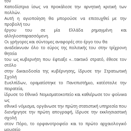
τον
Καποδίστρια ίσως να προκάλεσε την αρνητική κριτική των
πολλών.
Αυτή η αγιοποίηση θα μπορούσε να επιτευχθεί με την
προβολή του
έργου του σε μία Ελλάδα ρημαγμένη και
αλληλοσπαρασσόμενη.
Οι γρήγορες και σύντομες αναφορές στο έργο του θα
αναδείκνυαν όλο το εύρος της πολιτικής του στην τρίχρονη
θητεία
του ως κυβερνήτη που έφτιαξε «…τακτικό στρατό, έθεσε τον
στόλο
στην δικαιοδοσία της κυβέρνησης, ίδρυσε την Στρατιωτική
Σχολή
Ευελπίδων, οραματίστηκε το Πανεπιστήμιο, κατέστειλε την
πειρατεία,
ίδρυσε το Εθνικό Νομισματοκοπείο και καθιέρωσε τον φοίνικα
ως
εθνικό νόμισμα, οργάνωσε την πρώτη στατιστική υπηρεσία που
διενήργησε την πρώτη απογραφή, ίδρυσε την εκκλησιαστική
σχολή
στον Πόρο, το ορφανοτροφείο και το πρώτο αρχαιολογικό
μουσείο