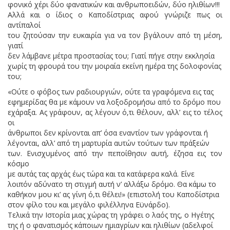
φονικό χέρι δύο φανατικών και ανθρωποειδών, δύο ηλιθίων!!!
Αλλά και ο ίδιος ο Καποδίστριας αφού γνώριζε πως οι
αντίπαλοί
του ζητούσαν την ευκαιρία για να τον βγάλουν από τη μέση,
γιατί
δεν λάμβανε μέτρα προστασίας του; Γιατί πήγε στην εκκλησία
χωρίς τη φρουρά του την μοιραία εκείνη ημέρα της δολοφονίας
του;
«Ούτε ο φόβος των ραδιουργιών, ούτε τα γραφόμενα εις τας
εφημερίδας θα με κάμουν να λοξοδρομήσω από το δρόμο που
εχάραξα. Ας γράφουν, ας λέγουν ό,τι θέλουν, αλλ’ εις το τέλος
οι
άνθρωποι δεν κρίνονται απ’ όσα εναντίον των γράφονται ή
λέγονται, αλλ’ από τη μαρτυρία αυτών τούτων των πράξεών
των. Ενισχυμένος από την πεποίθησιν αυτή, έζησα εις τον
κόσμο
με αυτάς τας αρχάς έως τώρα και τα κατάφερα καλά. Είνε
λοιπόν αδύνατο τη στιγμή αυτή ν’ αλλάξω δρόμο. Θα κάμω το
καθήκον μου κι’ ας γίνη ό,τι θέλει!» (επιστολή του Καποδίστρια
στον φίλο του και μεγάλο φιλέλληνα Εϋνάρδο).
Τελικά την Ιστορία μιας χώρας τη γράφει ο λαός της, ο Ηγέτης
της ή ο φανατισμός κάποιων ημιαγρίων και ηλιθίων (αδελφοί