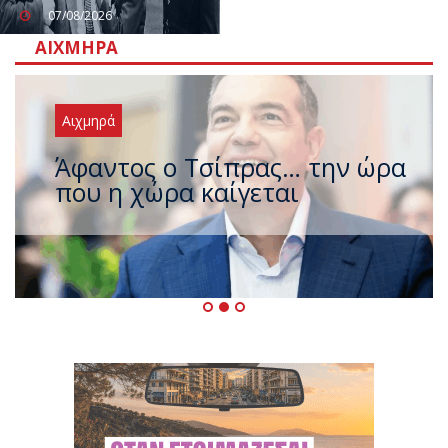
07/08/2026
ΑΙΧΜΗΡΆ
Αιχμηρά
Άφαντος ο Τσίπρας… την ώρα
που η χώρα καίγεται