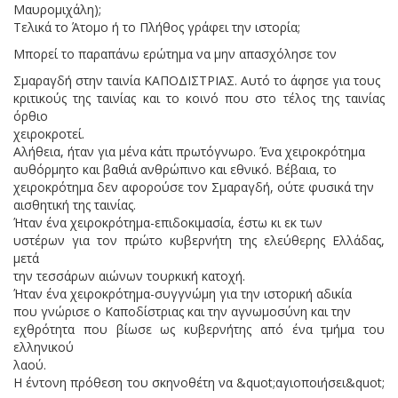
Μαυρομιχάλη);
Τελικά το Άτομο ή το Πλήθος γράφει την ιστορία;
Μπορεί το παραπάνω ερώτημα να μην απασχόλησε τον
Σμαραγδή στην ταινία ΚΑΠΟΔΙΣΤΡΙΑΣ. Αυτό το άφησε για τους
κριτικούς της ταινίας και το κοινό που στο τέλος της ταινίας
όρθιο
χειροκροτεί.
Αλήθεια, ήταν για μένα κάτι πρωτόγνωρο. Ένα χειροκρότημα
αυθόρμητο και βαθιά ανθρώπινο και εθνικό. Βέβαια, το
χειροκρότημα δεν αφορούσε τον Σμαραγδή, ούτε φυσικά την
αισθητική της ταινίας.
Ήταν ένα χειροκρότημα-επιδοκιμασία, έστω κι εκ των
υστέρων για τον πρώτο κυβερνήτη της ελεύθερης Ελλάδας,
μετά
την τεσσάρων αιώνων τουρκική κατοχή.
Ήταν ένα χειροκρότημα-συγγνώμη για την ιστορική αδικία
που γνώρισε ο Καποδίστριας και την αγνωμοσύνη και την
εχθρότητα που βίωσε ως κυβερνήτης από ένα τμήμα του
ελληνικού
λαού.
Η έντονη πρόθεση του σκηνοθέτη να &quot;αγιοποιήσει&quot;