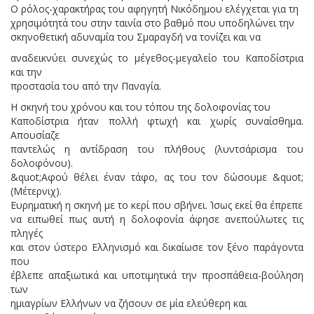
Ο ρόλος-χαρακτήρας του αφηγητή Νικόδημου ελέγχεται για τη
χρησιμότητά του στην ταινία στο βαθμό που υποδηλώνει την
σκηνοθετική αδυναμία του Σμαραγδή να τονίζει και να
αναδεικνύει συνεχώς το μέγεθος-μεγαλείο του Καποδίστρια
και την
προστασία του από την Παναγία.
Η σκηνή του χρόνου και του τόπου της δολοφονίας του
Καποδίστρια ήταν πολλή φτωχή και χωρίς συναίσθημα.
Απουσίαζε
παντελώς η αντίδραση του πλήθους (λυντσάρισμα του
δολοφόνου).
&quot;Αφού θέλει έναν τάφο, ας του τον δώσουμε &quot;
(Μέτερνιχ).
Ευρηματική η σκηνή με το κερί που σβήνει. Ίσως εκεί θα έπρεπε
να ειπωθεί πως αυτή η δολοφονία άφησε ανεπούλωτες τις
πληγές
και στον ύστερο Ελληνισμό και δικαίωσε τον ξένο παράγοντα
που
έβλεπε απαξιωτικά και υποτιμητικά την προσπάθεια-βούληση
των
ημιαγρίων Ελλήνων να ζήσουν σε μία ελεύθερη και