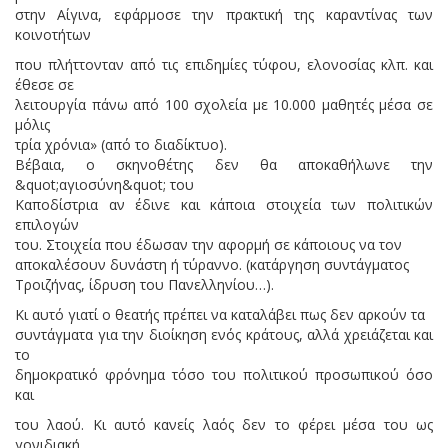
στην Αίγινα, εφάρμοσε την πρακτική της καραντίνας των
κοινοτήτων
που πλήττονταν από τις επιδημίες τύφου, ελονοσίας κλπ. και
έθεσε σε
λειτουργία πάνω από 100 σχολεία με 10.000 μαθητές μέσα σε
μόλις
τρία χρόνια» (από το διαδίκτυο).
Βέβαια, ο σκηνοθέτης δεν θα αποκαθήλωνε την
&quot;αγιοσύνη&quot; του
Καποδίστρια αν έδινε και κάποια στοιχεία των πολιτικών
επιλογών
του. Στοιχεία που έδωσαν την αφορμή σε κάποιους να τον
αποκαλέσουν δυνάστη ή τύραννο. (κατάργηση συντάγματος
Τροιζήνας, ίδρυση του Πανελληνίου…).
Κι αυτό γιατί ο θεατής πρέπει να καταλάβει πως δεν αρκούν τα
συντάγματα για την διοίκηση ενός κράτους, αλλά χρειάζεται και
το
δημοκρατικό φρόνημα τόσο του πολιτικού προσωπικού όσο
και
του λαού. Κι αυτό κανείς λαός δεν το φέρει μέσα του ως
γονιδιακή