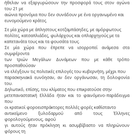
ήθελαν να εξαργυρώσουν την προσφορά τους στον αγώνα
του 21 με
αιώνια προνόμια που δεν συνάδουν με ένα οργανωμένο και
ευνομούμενο κράτος.
Σε μία χώρα με άπληστους κοτζαμπάσηδες, με αμόρφωτους
πολίτες, κατσαπλιάδες, φυλάρχους και οπλαρχηγούς με τα
καπετανάτα τους και τα φουσάτα τους.
Σε μία χώρα που έπρεπε να ισορροπεί ανάμεσα στα
συμφέροντα
των τριών Μεγάλων Δυνάμεων που με κάθε τρόπο
προσπαθούσαν
να ελέγξουν τις πολιτικές επιλογές του κυβερνήτη, μέχρι που
παρασκηνιακά ευνόησαν, αν δεν οργάνωσαν, τη δολοφονία
του.
Δηλωτικό, επίσης, του κλίματος που επικρατούσε στην
μετεπαναστατική Ελλάδα ήταν και το φαινόμενο-παράδειγμα
που
οι κρατικοί φοροεισπράκτορες πολλές φορές καθίσταντο
αντικείμενο ξυλοδαρμού από τους Έλληνες
φορολογούμενους, αφού
γι αυτούς ήταν πρόκληση κι ασυμβίβαστο να πληρώνουν
φόρους τη