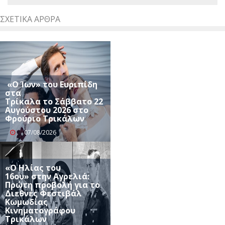
ΣΧΕΤΙΚΆ ΆΡΘΡΑ
«Ο Ίων» του Ευριπίδη
στα
Τρίκαλα το Σάββατο 22
Αυγούστου 2026 στο
Φρούριο Τρικάλων
07/08/2026
«Ο Ηλίας του
16ου» στην Αγρελιά:
Πρώτη προβολή για το
Διεθνές Φεστιβάλ
Κωμωδίας
Κινηματογράφου
Τρικάλων