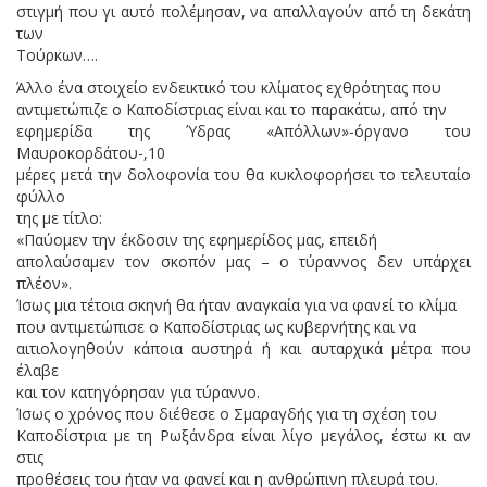
στιγμή που γι αυτό πολέμησαν, να απαλλαγούν από τη δεκάτη
των
Τούρκων….
Άλλο ένα στοιχείο ενδεικτικό του κλίματος εχθρότητας που
αντιμετώπιζε ο Καποδίστριας είναι και το παρακάτω, από την
εφημερίδα της Ύδρας «Απόλλων»-όργανο του
Μαυροκορδάτου-,10
μέρες μετά την δολοφονία του θα κυκλοφορήσει το τελευταίο
φύλλο
της με τίτλο:
«Παύομεν την έκδοσιν της εφημερίδος μας, επειδή
απολαύσαμεν τον σκοπόν μας – ο τύραννος δεν υπάρχει
πλέον».
Ίσως μια τέτοια σκηνή θα ήταν αναγκαία για να φανεί το κλίμα
που αντιμετώπισε ο Καποδίστριας ως κυβερνήτης και να
αιτιολογηθούν κάποια αυστηρά ή και αυταρχικά μέτρα που
έλαβε
και τον κατηγόρησαν για τύραννο.
Ίσως ο χρόνος που διέθεσε ο Σμαραγδής για τη σχέση του
Καποδίστρια με τη Ρωξάνδρα είναι λίγο μεγάλος, έστω κι αν
στις
προθέσεις του ήταν να φανεί και η ανθρώπινη πλευρά του.