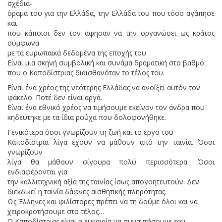
σχέδια-
όραμά του για την Ελλάδα, την Ελλάδα του που τόσο αγάπησε
και
που κάποιοι δεν τον άφησαν να την οργανώσει ως κράτος
σύμφωνα
με τα ευρωπαϊκά δεδομένα της εποχής του.
Είναι μια σκηνή συμβολική και συνάμα δραματική στο βαθμό
που ο Καποδίστριας διαισθανόταν το τέλος του.
Είναι ένα χρέος της νεότερης Ελλάδας να ανοίξει αυτόν τον
φάκελο. Ποτέ δεν είναι αργά.
Είναι ένα εθνικό χρέος να τιμήσουμε εκείνον τον άνδρα που
κηδεύτηκε με τα ίδια ρούχα που δολοφονήθηκε.
Γενικότερα όσοι γνωρίζουν τη ζωή και το έργο του
Καποδίστρια λίγα έχουν να μάθουν από την ταινία. Όσοι
γνωρίζουν
λίγα θα μάθουν σίγουρα πολύ περισσότερα. Όσοι
ενδιαφέρονται για
την καλλιτεχνική αξία της ταινίας ίσως απογοητευτούν. Δεν
διεκδικεί η ταινία δάφνες αισθητικής πληρότητας.
Ως Έλληνες και φιλίστορες πρέπει να τη δούμε όλοι και να
χειροκροτήσουμε στο τέλος…
Ο Καποδίστριας είναι η ευκαιρία να συναντήσουμε τον