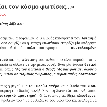
Και τον κόσμο φωτίσας…»
διός
τίσας δόξα σοι”
εορτής των Θεοφανίων ο υμνωδός καταγράφει
τον Αγιασμό
Δεν γνωρίζω αν η μετοχή
«Φωτίσας»
εκφράζει μία υπόρρητη
τέρα θεό ή απλά καταγράφει μία
συντελεσμένη
σμού
και της
φώτισης
του ανθρώπου είναι παρούσα στον
μασία κι άλλοτε με την μεταφορική. Είναι μία έννοια
θετικά
ις, όπως:
“Ας τ
o
ν φωτίσει ο Θεός”, “Ας μας φωτίσει όλους ο
εός”, “Ήταν φωτισμένος άνθρωπος”, “Πεφωτισμένη δεσποτεία”
ς η μεγαθυμία του
Θεού-Πατέρα
και η θυσία του
Υιού-
ταυρική του θυσία) συνέβαλαν στη
Σωτηρία
του ανθρώπου
πατορικό αμάρτημα).
Ο άνθρωπος αφέθηκε
ελεύθερος
ν πράξεών του ) να ρυθμίζει τα του βίου του και ανάλογα να