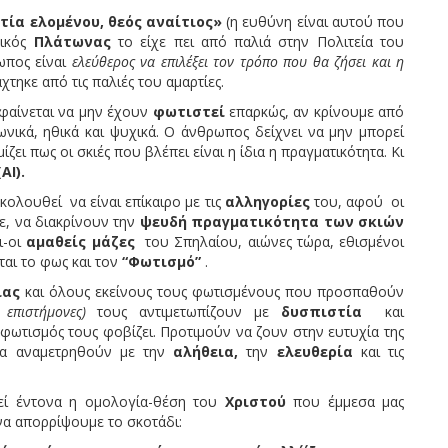
τία ελομένου, θεός αναίτιος»
(η ευθύνη είναι αυτού που
νικός
Πλάτωνας
το είχε πει από παλιά στην Πολιτεία του
ωπος είναι
ελεύθερος να επιλέξει τον τρόπο που θα ζήσει και η
τηκε από τις παλιές του αμαρτίες.
νεται να μην έχουν
φωτιστεί
επαρκώς, αν κρίνουμε από
νικά, ηθικά και ψυχικά. Ο άνθρωπος δείχνει να μην μπορεί
ίζει πως οι σκιές που βλέπει είναι η ίδια η πραγματικότητα. Κι
ΑΙ).
κολουθεί να είναι επίκαιρο με τις
αλληγορίες
του, αφού οι
, να διακρίνουν την
ψευδή πραγματικότητα των σκιών
ι-οι
αμαθείς μάζες
του Σπηλαίου, αιώνες τώρα, εθισμένοι
ται το φως και τον
“Φωτισμό”
.
ιας
και όλους εκείνους τους φωτισμένους που προσπαθούν
, επιστήμονες)
τους αντιμετωπίζουν με
δυσπιστία
και
ο φωτισμός τους φοβίζει. Προτιμούν να ζουν στην ευτυχία της
α αναμετρηθούν με την
αλήθεια,
την
ελευθερία
και τις
ντονα η ομολογία-θέση του
Χριστού
που έμμεσα μας
να απορρίψουμε το σκοτάδι: