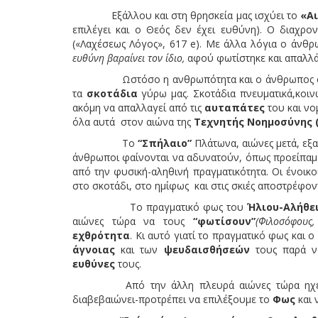
Εξάλλου και στη θρησκεία μας ισχύει το
«Αι
επιλέγει και ο Θεός δεν έχει ευθύνη). Ο διαχρο
(«Λαχέσεως Λόγος», 617 e). Με άλλα λόγια ο άνθρ
ευθύνη βαραίνει τον ίδιο,
αφού φωτίστηκε και απαλλάχ
Ωστόσο η ανθρωπότητα και ο άνθρωπος φαί
τα
σκοτάδια
γύρω μας. Σκοτάδια πνευματικά,κοινω
ακόμη να απαλλαγεί από τις
αυταπάτες
του και νομ
όλα αυτά στον αιώνα της
Τεχνητής Νοημοσύνης (
Το
“Σπήλαιο”
Πλάτωνα, αιώνες μετά, εξα
άνθρωποι φαίνονται να αδυνατούν, όπως προείπαμε
από την φυσική-αληθινή πραγματικότητα. Οι ένοικο
στο σκοτάδι, στο ημίφως και στις σκιές αποστρέφον
Το πραγματικό φως του
Ήλιου-Αλήθε
αιώνες τώρα να τους
“φωτίσουν”
(Φιλοσόφους
εχθρότητα
. Κι αυτό γιατί το πραγματικό φως και 
άγνοιας
και των
ψευδαισθήσεών
τους παρά ν
ευθύνες
τους.
Από την άλλη πλευρά αιώνες τώρα ηχεί έ
διαβεβαιώνει-προτρέπει να επιλέξουμε το
Φως
και 