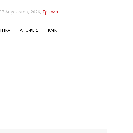
07 Αυγούστου, 2026
,
Τρίκαλα
ΤΙΚΆ
ΑΠΌΨΕΙΣ
ΚΛΙΚ!