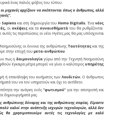
κά ένας παλιός φόβος του τύπου:
μηχανές αρχίζουν να σκέπτονται όπως ο άνθρωπος, αλλά
χανές”.
o
Sapiens
και στη δημιουργία του
Homo
Digitalis
.
Ένα
νέος
γές,
οι
σκέψεις
και τα
συναισθήματά
του θα ρυθμίζονται
αυτές τις περιπτώσεις οι νέοι Ηγέτες μας θα μας υπόσχονται
ς Νοημοσύνης οι έννοια της ανθρώπινης
Ταυτότητας
και της
ούμε στην εποχή του
μετα-ανθρώπου
.
υν πως η
δαιμονολογία
γύρω από την Τεχνητή Νοημοσύνη
ληφθούν έγκαιρα μέτρα μπορεί να γίνει ο καλύτερος
υπηρέτης
 ή επανάληψη του κινήματος των
Λουδιτών.
Ο άνθρωπος
ήματά του να τον υπηρετούν και όχι το αντίθετο.
ητα την ανάγκη ενός
“φωτισμού”
για την αποτροπή και
τα δημιουργήματά μας.
ης ανθρώπινης δύναμης και της ανθρώπινης σοφίας. Είμαστε
 πολύ καλοί στην ανάπτυξη ισχυρών τεχνολογιών, αλλά δεν
ς θα χρησιμοποιούμε αυτές τις τεχνολογίες με καλό