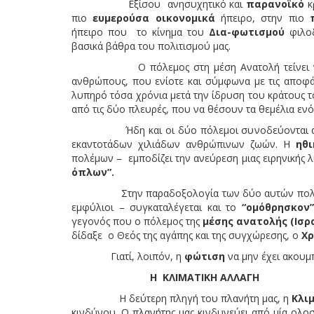
Εξίσου ανησυχητικό και
παρανοϊκό
κ
πιο
ευμερούσα οικονομικά
ήπειρο, στην πιο
ήπειρο που το κίνημα του
Δια-φωτισμού
φιλοδ
βασικά βάθρα του πολιτισμού μας.
Ο πόλεμος στη μέση Ανατολή τείνει να
ανθρώπους, που ενίοτε και σύμφωνα με τις αποφάσ
λυπηρό τόσα χρόνια μετά την ίδρυση του κράτους 
από τις δύο πλευρές, που να θέσουν τα θεμέλια εν
Ήδη και οι δύο πόλεμοι συνοδεύονται από πο
εκαντοτάδων χιλιάδων ανθρώπινων ζωών. Η
ηθ
πολέμων – εμποδίζει την ανεύρεση μιας ειρηνικής 
όπλων”.
Στην παραδοξολογία των δύο αυτών πολέμων –
εμφύλιοι – συγκαταλέγεται και το
“ομόθρησκον”
γεγονός που ο πόλεμος της
μέσης ανατολής (Ισρ
δίδαξε ο Θεός της αγάπης και της συγχώρεσης, ο
Χρ
Γιατί, λοιπόν, η
φώτιση
να μην έχει ακουμ
H
ΚΛΙΜΑΤΙΚΗ ΑΛΛΑΓΗ
Η δεύτερη πληγή του πλανήτη μας, η
Κλι
κινδύνου. Ο πλανήτης μας κινδυνεύει από μία ολο