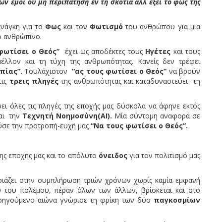
ί ου μη περιπατήση εν τη σκοτία αλλ΄ έξει το φως της
γκη για το
Φως
και τον
Φωτισμό
του ανθρώπου για μια
ο ανθρώπινο.
 φωτίσει ο Θεός”
έχει ως αποδέκτες τους
Ηγέτες
και τους
λον και τη τύχη της ανθρωπότητας. Κανείς δεν τρέφει
πίας”.
Τουλάχιστον
“ας τους φωτίσει ο Θεός”
να βρούν
τις
τρεις πληγές
της ανθρωπότητας και καταδυναστεύει τη
 τις πληγές της εποχής μας δύσκολα να άφηνε εκτός
αι την
Τεχνητή Νοημοσύνη(
AI
).
Μία σύντομη αναφορά σε
ούσε την προτροπή-ευχή μας
“
N
α τους φωτίσει ο Θεός”.
της εποχής μας και το απόλυτο
όνειδος
για τον πολιτισμό μας
σιάζει στην συμπλήρωση τριών χρόνων χωρίς καμία εμφανή
 του πολέμου, πέραν όλων των άλλων, βρίσκεται και στο
προηγούμενο αιώνα γνώρισε τη φρίκη των δύο
παγκοσμίων