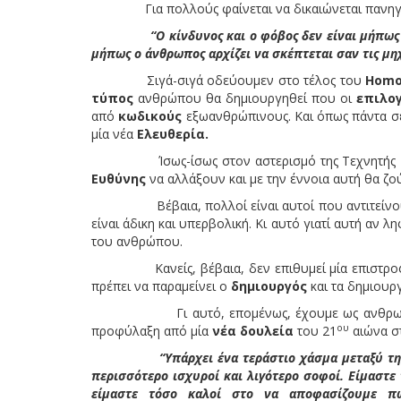
Για πολλούς φαίνεται να δικαιώνεται πανηγυρι
“Ο κίνδυνος και ο φόβος δεν είναι μήπως οι 
μήπως ο άνθρωπος αρχίζει να σκέπτεται σαν τις μη
Σιγά-σιγά οδεύουμεν στο τέλος του
Hom
τύπος
ανθρώπου θα δημιουργηθεί που οι
επιλο
από
κωδικούς
εξωανθρώπινους. Και όπως πάντα σε 
μία νέα
Ελευθερία.
Ίσως-ίσως στον αστερισμό της Τεχνητή
Ευθύνης
να αλλάξουν και με την έννοια αυτή θα ζ
Βέβαια, πολλοί είναι αυτοί που αντιτείνο
είναι άδικη και υπερβολική. Κι αυτό γιατί αυτή αν 
του ανθρώπου.
Κανείς, βέβαια, δεν επιθυμεί μία επιστροφή
πρέπει να παραμείνει ο
δημιουργός
και τα δημιουργ
Γι αυτό, επομένως, έχουμε ως ανθρωπότ
ου
προφύλαξη από μία
νέα δουλεία
του 21
αιώνα σ
“Υπάρχει ένα τεράστιο χάσμα μεταξύ τ
περισσότερο ισχυροί και λιγότερο σοφοί. Είμαστε
είμαστε τόσο καλοί στο να αποφασίζουμε πώ