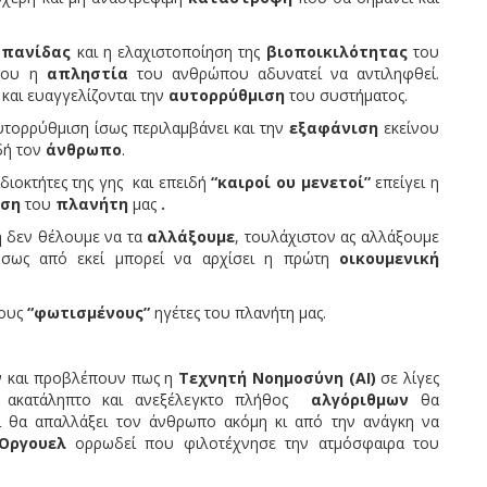
ς
πανίδας
και η ελαχιστοποίηση της
βιοποικιλότητας
του
 που η
απληστία
του ανθρώπου αδυνατεί να αντιληφθεί.
 και ευαγγελίζονται την
αυτορρύθμιση
του συστήματος.
ορρύθμιση ίσως περιλαμβάνει και την
εξαφάνιση
εκείνου
δή τον
άνθρωπο
.
ιδιοκτήτες της γης
και επειδή
“καιροί ου μενετοί”
επείγει η
ωση
του
πλανήτη
μας
.
εν θέλουμε να τα
αλλάξουμε
, τουλάχιστον ας αλλάξουμε
σως από εκεί μπορεί να αρχίσει η πρώτη
οικουμενική
ους
“φωτισμένους”
ηγέτες του πλανήτη μας.
αι προβλέπουν πως η
Τεχνητή Νοημοσύνη (ΑΙ)
σε λίγες
να ακατάληπτο και ανεξέλεγκτο πλήθος
αλγόριθμων
θα
αι θα απαλλάξει τον άνθρωπο ακόμη κι από την ανάγκη να
Όργουελ
ορρωδεί που φιλοτέχνησε την ατμόσφαιρα του