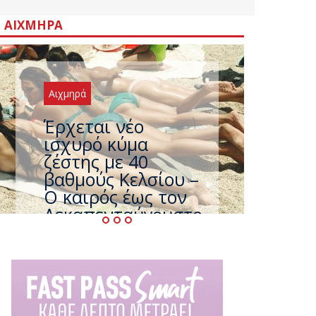
ΑΙΧΜΗΡΆ
Αιχμηρά
Άφαντος ο
Τσίπρας… την ώρα
που η χώρα
καίγεται