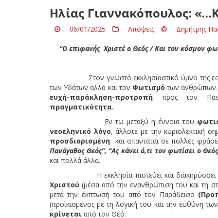
Ηλίας Γιαννακόπουλος: «…
06/01/2025
Απόψεις
Δημήτρης Πα
“Ο επιφανής Χριστέ ο Θεός / Και τον κόσμον φω
Στον γνωστό εκκλησιαστικό ύμνο της 
των Υδάτων αλλά και τον
Φωτισμό
των ανθρώπων. 
ευχή-παράκληση-προτροπή
προς τον Πα
πραγματικότητα.
Εν τω μεταξύ η έννοια του
φωτι
νεοεληνικό λόγο
, άλλοτε με την κυριολεκτική ση
προσδιορισμένη
και απαντάται σε πολλές φράσε
Πανάγαθος Θεός”, “Ας κάνει ό,τι τον φωτίσει ο Θ
και πολλά άλλα.
Η εκκλησία πιστεύει και διακηρύσσει πω
Χριστού
(μέσα από την ενανθρώπιση του και τη σ
μετά την έκπτωσή του από τον Παράδεισο
(Προ
(προικισμένος με τη λογική του και την ευθύνη τω
κρίνεται
από τον Θεό.