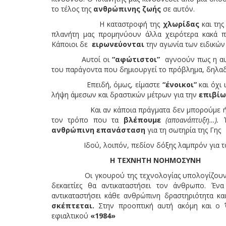
το τέλος της
ανθρώπινης ζωής
σε αυτόν.
Η καταστροφή της
χλωρίδας
και τη
πλανήτη μας προμηνύουν άλλα χειρότερα κακά
Κάποιοι δε
ειρωνεύονται
την αγωνία των ειδικών
Αυτοί οι
“αφώτιστοι”
αγνοούν πως η αυτ
του παράγοντα που δημιουργεί το πρόβλημα, δηλα
Επειδή, όμως, είμαστε
“ένοικοι”
και όχι 
λήψη άμεσων και δραστικών μέτρων για την
επιβί
Και αν κάποια πράγματα δεν μπορούμε ή δ
τον τρόπο που τα
βλέπουμε
(αποανάπτυξη…).
Ί
ανθρώπινη επανάσταση
για τη σωτηρία της Γης
Ιδού, λοιπόν, πεδίον δόξης λαμπρόν για τ
Η ΤΕΧΝΗΤΗ ΝΟΗΜΟΣΥΝΗ
Οι γκουρού της τεχνολογίας υπολογίζουν κ
δεκαετίες θα αντικαταστήσει τον άνθρωπο. Έ
αντικαταστήσει κάθε ανθρώπινη δραστηριότητα κ
σκέπτεται.
Στην προοπτική αυτή ακόμη και ο
εφιαλτικού
«1984»