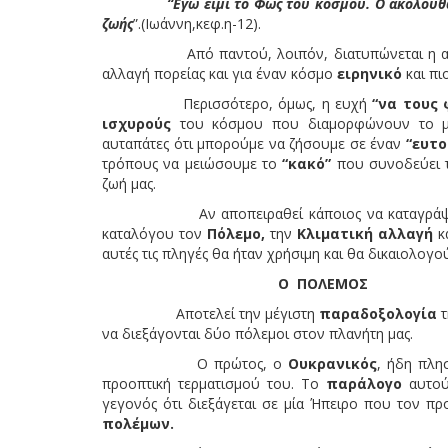
“Εγώ ειμί το Φως του κόσμου. Ο ακολουθών εμο
ζωής
”.(Ιωάννη,κεφ.η-12).
Από παντού, λοιπόν, διατυπώνεται η ανά
αλλαγή πορείας και για έναν κόσμο
ειρηνικό
και πι
Περισσότερο, όμως, η ευχή
“να τους
ισχυρούς
του κόσμου που διαμορφώνουν το μέλ
αυταπάτες ότι μπορούμε να ζήσουμε σε έναν
“ευτο
τρόπους να μειώσουμε το
“κακό”
που συνοδεύει 
ζωή μας.
Αν αποπειραθεί κάποιος να καταγράψει όλες
καταλόγου τον
Πόλεμο,
την
Κλιματική αλλαγή
κ
αυτές τις πληγές θα ήταν χρήσιμη και θα δικαιολογ
Ο ΠΟΛΕΜΟΣ
Αποτελεί την μέγιστη
παραδοξολογία
να διεξάγονται δύο πόλεμοι στον πλανήτη μας.
Ο πρώτος, ο
Ουκρανικός
, ήδη πλη
προοπτική τερματισμού του. Το
παράλογο
αυτού
γεγονός ότι διεξάγεται σε μία Ήπειρο που τον 
πολέμων.