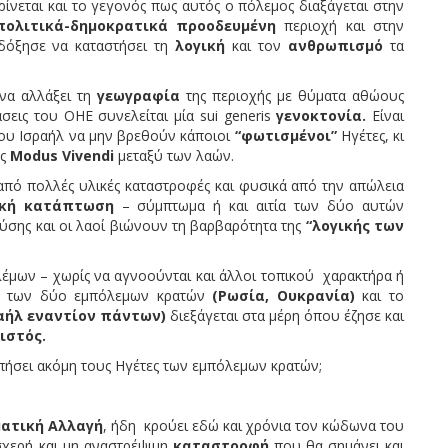
ρίνεται και το γεγονός πως αυτός ο πόλεμος διαξάγεται στην
πολιτικά-δημοκρατικά προοδευμένη
περιοχή και στην
όξησε να καταστήσει τη
λογική
και τον
ανθρωπισμό
τα
 αλλάξει τη
γεωγραφία
της περιοχής με θύματα αθώους
εις του ΟΗΕ συνελείται μία sui generis
γενοκτονία.
Είναι
του Ισραήλ να μην βρεθούν κάποιοι
“φωτισμένοι”
Ηγέτες, κι
ός
Modus
Vivendi
μεταξύ των λαών.
λλές υλικές καταστροφές και φυσικά από την απώλεια
ική κατάπτωση
– σύμπτωμα ή και αιτία των δύο αυτών
λύσης και οι λαοί βιώνουν τη βαρβαρότητα της
“λογικής των
 χωρίς να αγνοούνται και άλλοι τοπικού χαρακτήρα ή
των δύο εμπόλεμων κρατών
(Ρωσία, Ουκρανία)
και το
αήλ εναντίον πάντων)
διεξάγεται στα μέρη όπου έζησε και
ιστός.
πήσει ακόμη τους Ηγέτες των εμπόλεμων κρατών;
ματική Αλλαγή
, ήδη κρούει εδώ και χρόνια τον κώδωνα του
σχερή και μη αναστρέψιμη
καταστροφή
που θα σημάνει και