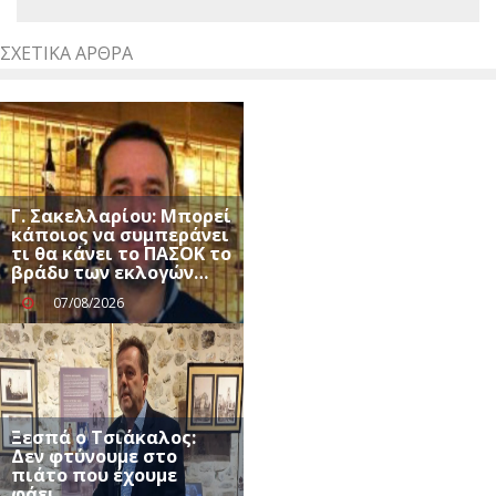
ΣΧΕΤΙΚΆ ΆΡΘΡΑ
Γ. Σακελλαρίου: Μπορεί
κάποιος να συμπεράνει
τι θα κάνει το ΠΑΣΟΚ το
βράδυ των εκλογών…
07/08/2026
Ξεσπά ο Τσιάκαλος:
Δεν φτύνουμε στο
πιάτο που έχουμε
φάει…