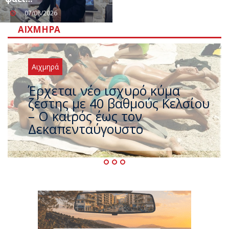
07/08/2026
ΑΙΧΜΗΡΆ
Αιχμηρά
Άφαντος ο Τσίπρας… την ώρα
που η χώρα καίγεται