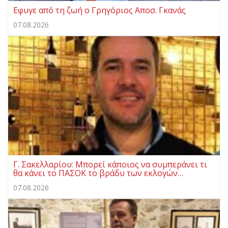
Eφυγε από τη ζωή ο Γρηγόριος Αποσ. Γκανάς
07.08.2026
Γ. Σακελλαρίου: Μπορεί κάποιος να συμπεράνει τι
θα κάνει το ΠΑΣΟΚ το βράδυ των εκλογών…
07.08.2026