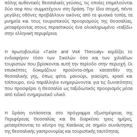
πόλης αυθεντικές θεσσαλικές γεύσεις, τις οποίες επιμελούνται
δύο σεφ που συμμετέχουν στη δράση. Την ίδια στιγμή, πέντε
μεγάλες οθόνες προβάλλουν εικόνες από τα φυσικά τοπία, τα
μνημεία και τους τουριστικούς προορισμούς της Θεσσαλίας,
μεταφέροντας στους περαστικούς ένα ολοκληρωμένο «ταξίδι»
στην ελληνική περιφέρεια.
Η πρωτοβουλία «Taste and Visit Thessaly» κερδίζει το
ενδιαφέρον τόσο των Σικελών όσο και των χιλιάδων
τουριστών που βρίσκονται αυτή την περίοδο στην περιοχή. Οι
επισκέπτες δοκιμάζουν προϊόντα-σήμα κατατεθέν της
θεσσαλικής γης, όπως φέτα, μανούρι, γιαούρτι, κρασί και
τσίπουρο, ενώ παράλληλα ενημερώνονται για τις δυνατότητες
που προσφέρει η Θεσσαλία ως ταξιδιωτικός προορισμός μέσα
από ειδικό ενημερωτικό υλικό.
Η δράση εντάσσεται στο πρόγραμμα εξωστρέφειας της
Περιφέρειας Θεσσαλίας και θα διαρκέσει τρεις ημέρες,
μετατρέποντας το κέντρο της Κατάνιας σε σημείο συνάντησης
της θεσσαλικής γαστρονομίας και τουριστικής ταυτότητας.