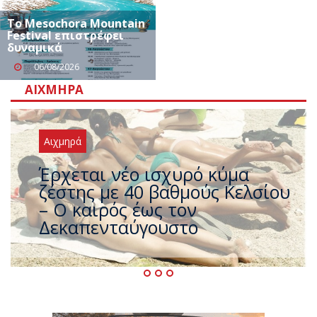
Το Mesochora Mountain
Festival επιστρέφει
δυναμικά
06/08/2026
ΑΙΧΜΗΡΆ
Αιχμηρά
Άφαντος ο Τσίπρας… την ώρα
που η χώρα καίγεται