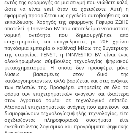
εντός της εφαρμογής σε μια στιγμή που νιώθετε καλά,
ώστε να είναι εκεί όταν τα χρειάζεστε. Αυτή η
εφαρμογή προορίζεται ως εργαλείο αυτοβοήθειας και
εκπαίδευσης. Χορηγός της εφαρμογής Γέφυρα ΖΩΗΣ
αποτελεί η InnvesGo BV που αποτελείμια νεοσύστατη
νομική οντότητα που δημιουργήθηκε από
επιχειρηματίες και επαγγελματίες με 20+ χρόνια
παγκόσμια εμπειρία ο καθένας! Μέσω της θυγατρικής
της εταιρείας, FENST, η INNVESTIO BV είναι ένας
ολοκληρωμένος σύμβουλος τεχνολογίας ψηφιακού
μετασχηματισμού. Η οποία δεν προσφέρει μόνο
λύσεις βασισμένες στον δικό της
κατάλογοπροϊόντων, αλλά βασίζεται και στις ανάγκες
των πελατών της. Προσφέρει υπηρεσίες σε όλο το
φάσμα των επιχειρηματικών αναγκών και ιδιαίτερα
στον Αγροτικό τομέα- σε τεχνολογικό επίπεδο.
Αξιοποιεί επιχειρηματικές ανάγκες που εμπνέουν και
διαμορφώνουν τεχνολογίεςυψηλής τεχνολογίας, είτε
σχεδιάζοντας πληροφοριακά συστήματα είτε
εγκαθιστώντας λογισμικό και προγράμματα ψηφιακής
διαχείρισης.