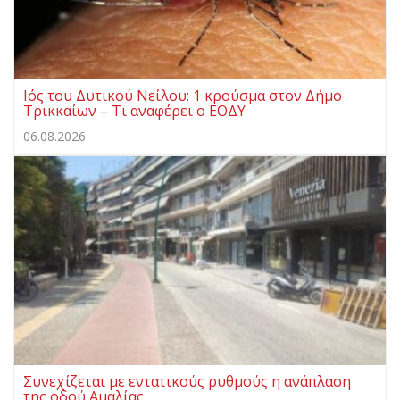
Ιός του Δυτικού Νείλου: 1 κρούσμα στον Δήμο
Τρικκαίων – Τι αναφέρει ο ΕΟΔΥ
06.08.2026
Συνεχίζεται με εντατικούς ρυθμούς η ανάπλαση
της οδού Αμαλίας