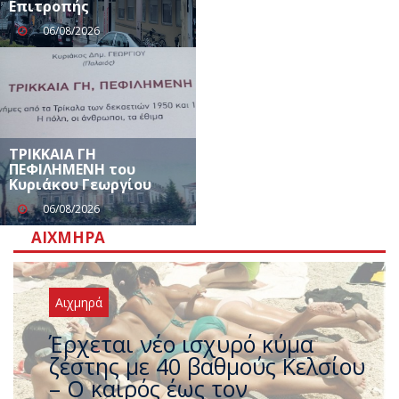
Επιτροπής
06/08/2026
ΤΡΙΚΚΑΙΑ ΓΗ
ΠΕΦΙΛΗΜΕΝΗ του
Κυριάκου Γεωργίου
06/08/2026
ΑΙΧΜΗΡΆ
Αιχμηρά
Άφαντος ο Τσίπρας… την ώρα
που η χώρα καίγεται