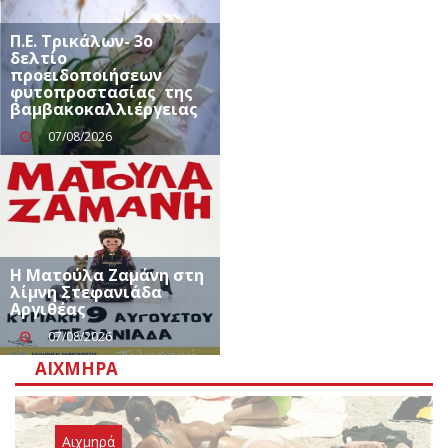
Π.Ε. Τρικάλων- 3ο
δελτίο
προειδοποιήσεων
φυτοπροστασίας της
βαμβακοκαλλιέργειας
07/08/2026
Η Ματούλα Ζαμάνη στη
λίμνη Στεφανιάδα
Αργιθέας
07/08/2026
ΑΙΧΜΗΡΆ
Αιχμηρά