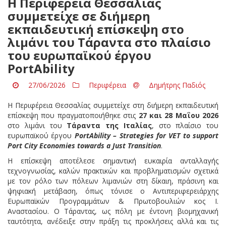
Η Περιφέρεια Θεσσαλίας
συμμετείχε σε διήμερη
εκπαιδευτική επίσκεψη στο
λιμάνι του Τάραντα στο πλαίσιο
του ευρωπαϊκού έργου
PortAbility
27/06/2026
Περιφέρεια
Δημήτρης Παδιός
Η Περιφέρεια Θεσσαλίας συμμετείχε στη διήμερη εκπαιδευτική
επίσκεψη που πραγματοποιήθηκε στις
27 και 28 Μαΐου 2026
στο λιμάνι του
Τάραντα της Ιταλίας
, στο πλαίσιο του
ευρωπαϊκού έργου
PortAbility – Strategies for VET to support
Port City Economies towards a Just Transition
.
Η επίσκεψη αποτέλεσε σημαντική ευκαιρία ανταλλαγής
τεχνογνωσίας, καλών πρακτικών και προβληματισμών σχετικά
με τον ρόλο των πόλεων λιμανιών στη δίκαιη, πράσινη και
ψηφιακή μετάβαση, όπως τόνισε ο Αντιπεριφερειάρχης
Ευρωπαϊκών Προγραμμάτων & Πρωτοβουλιών κος Ι.
Αναστασίου. Ο Τάραντας, ως πόλη με έντονη βιομηχανική
ταυτότητα, ανέδειξε στην πράξη τις προκλήσεις αλλά και τις