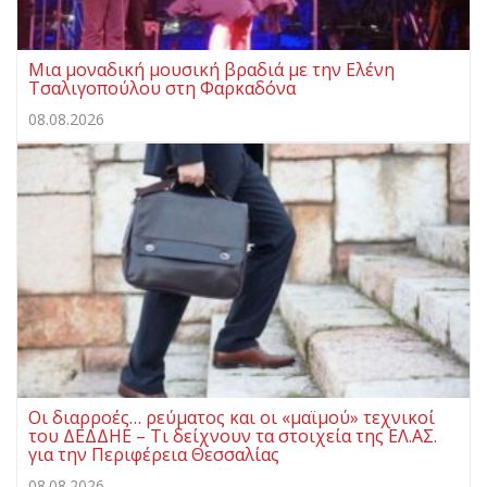
Μια μοναδική μουσική βραδιά με την Ελένη
Τσαλιγοπούλου στη Φαρκαδόνα
08.08.2026
Οι διαρροές… ρεύματος και οι «μαϊμού» τεχνικοί
του ΔΕΔΔΗΕ – Τι δείχνουν τα στοιχεία της ΕΛ.ΑΣ.
για την Περιφέρεια Θεσσαλίας
08.08.2026