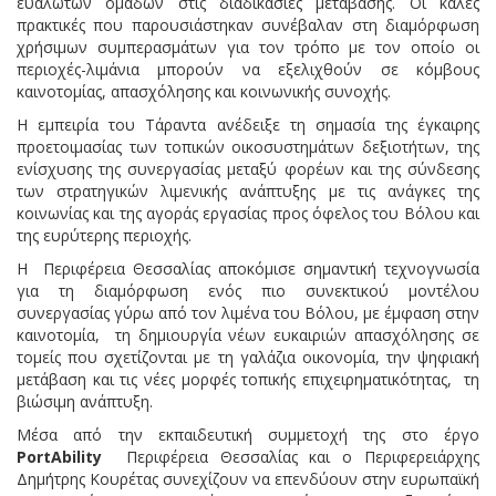
ευάλωτων ομάδων στις διαδικασίες μετάβασης. Οι καλές
πρακτικές που παρουσιάστηκαν συνέβαλαν στη διαμόρφωση
χρήσιμων συμπερασμάτων για τον τρόπο με τον οποίο οι
περιοχές-λιμάνια μπορούν να εξελιχθούν σε κόμβους
καινοτομίας, απασχόλησης και κοινωνικής συνοχής.
Η εμπειρία του Τάραντα ανέδειξε τη σημασία της έγκαιρης
προετοιμασίας των τοπικών οικοσυστημάτων δεξιοτήτων, της
ενίσχυσης της συνεργασίας μεταξύ φορέων και της σύνδεσης
των στρατηγικών λιμενικής ανάπτυξης με τις ανάγκες της
κοινωνίας και της αγοράς εργασίας προς όφελος του Βόλου και
της ευρύτερης περιοχής.
H Περιφέρεια Θεσσαλίας αποκόμισε σημαντική τεχνογνωσία
για τη διαμόρφωση ενός πιο συνεκτικού μοντέλου
συνεργασίας γύρω από τον λιμένα του Βόλου, με έμφαση στην
καινοτομία, τη δημιουργία νέων ευκαιριών απασχόλησης σε
τομείς που σχετίζονται με τη γαλάζια οικονομία, την ψηφιακή
μετάβαση και τις νέες μορφές τοπικής επιχειρηματικότητας, τη
βιώσιμη ανάπτυξη.
Μέσα από την εκπαιδευτική συμμετοχή της στο έργο
PortAbility
Περιφέρεια Θεσσαλίας και ο Περιφερειάρχης
Δημήτρης Κουρέτας συνεχίζουν να επενδύουν στην ευρωπαϊκή