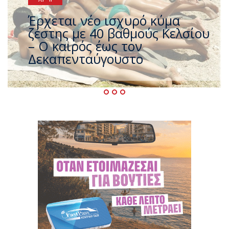
Άφαντος ο Τσίπρας… την ώρα
που η χώρα καίγεται