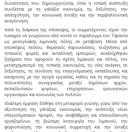
δυνατότητες που δημιουργούνται, όταν η τοπική ανάπτυξη
συνδέεται με τη γαλάζια οικονομία, τις δεξιότητες, την
απασχόληση, την κοινωνική ένταξη και την περιβαλλοντική
αναγέννηση.
Κατά τη διάρκεια της επίσκεψης, οι συμμετέχοντες είχαν την
ευκαιρία να γνωρίσουν από κοντά το παράδειγμα του Τάραντα
ως μεσογειακής λιμενικής πόλης σε μετάβαση. Μέσα από
επισκέψεις πεδίου, θεματικές παρουσιάσεις, συζητήσεις με
τοπικούς φορείς και ανταλλαγή εμπειριών, αναδείχθηκαν
ζητήματα που αφορούν τη σχέση λιμανιού και πόλης, τον
μετασχηματισμό της τοπικής οικονομίας, τις νέες ανάγκες σε
δεξιότητες, τη σύνδεση της επαγγελματικής εκπαίδευσης και
κατάρτισης με την αγορά εργασίας, καθώς και τη σημασία της
πολυεπίπεδης συνεργασίας μεταξύ δημόσιων αρχών,
εκπαιδευτικών φορέων, επιχειρήσεων, ερευνητικών
οργανισμών και κοινωνίας των πολιτών.
Ιδιαίτερη έμφαση δόθηκε στη μεταφορά γνώσης γύρω από την
αξιοποίηση της γαλάζιας οικονομίας, την ανάπτυξη νέων
επαγγελματικών προφίλ, την αναβάθμιση και επανειδίκευση
εργαζομένων, τη βιώσιμη λειτουργία του λιμανιού, την
ψηφιοποίηση, την κοινωνική συμμετοχή και την ένταξη