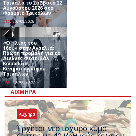
Τρίκαλα το Σάββατο 22
Αυγούστου 2026 στο
Φρούριο Τρικάλων
07/08/2026
«Ο Ηλίας του
16ου» στην Αγρελιά:
Πρώτη προβολή για το
Διεθνές Φεστιβάλ
Κωμωδίας
Κινηματογράφου
Τρικάλων
07/08/2026
ΑΙΧΜΗΡΆ
Αιχμηρά
Άφαντος ο Τσίπρας… την ώρα
που η χώρα καίγεται