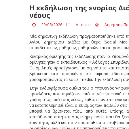
Η εκδήλωση της ενορίας Διά
νέους
29/05/2026
Απόψεις
Δημήτρης Πα
Μία σημαντική εκδήλωση πραγματοποιήθηκε από τη
Αγίου Δημητρίου Διάβας με θέμα ‘’Social Medi
εκπαιδευτικών, μαθητών, μαθητριών και εκπροσώπ
Κεντρικός ομιλητής της εκδήλωσης ήταν ο Υπουργό
ομιλητές ήταν ο εκπαιδευτικός Φιλόλογος Σπυρίδω
Οι ομιλητές προσέγγισαν με σεμνότητα και επιστη
βρίσκεται στο προσκήνιο και αφορά ιδιαίτε
χρησιμοποιώντας τα social media. Την εκδήλωση σ
Στην ενδιαφέρουσα ομιλία του ο Υπουργός Ψηφιακ
προκλήσεις που πηγάζουν από τη νέα ψηφιακή εποχ
χρήση τους από τους νέους, καθότι πάντοτε εγκυμ
να καταπολεμηθεί είναι ο εθισμός των παιδιών στι
μπορεί να βρίσκεται πίσω από αυτές. Επίσης, 
κατεύθυνση αυτή και στις ενημερώσεις που θα ξεκ
κοινότητα, αλλά και στην προσπάθεια της κυβέρνηση
οι οποίες διαφωνούν με τις απαγορεύσεις που προω