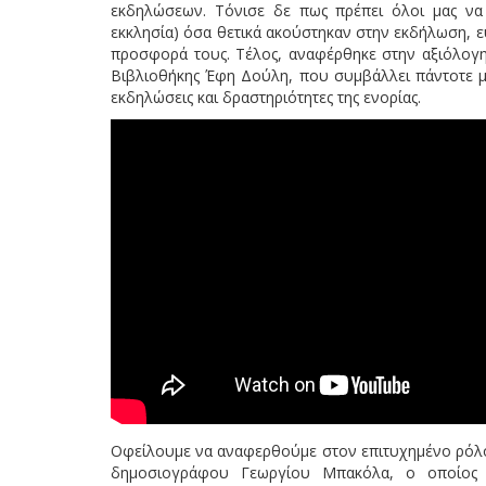
εκδηλώσεων. Τόνισε δε πως πρέπει όλοι μας να μ
εκκλησία) όσα θετικά ακούστηκαν στην εκδήλωση, ε
προσφορά τους. Τέλος, αναφέρθηκε στην αξιόλογη
Βιβλιοθήκης Έφη Δούλη, που συμβάλλει πάντοτε μα
εκδηλώσεις και δραστηριότητες της ενορίας.
Οφείλουμε να αναφερθούμε στον επιτυχημένο ρόλο 
δημοσιογράφου Γεωργίου Μπακόλα, ο οποίος 