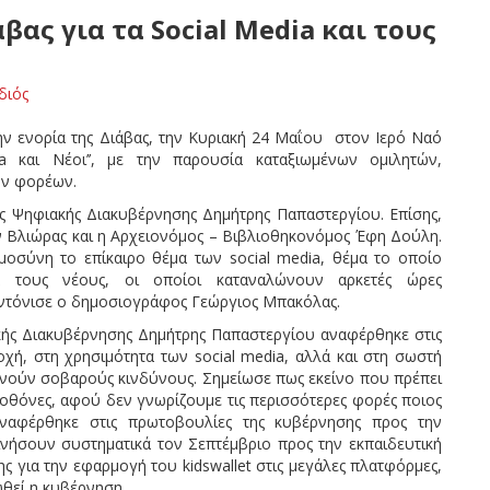
βας για τα Social Media και τους
διός
ν ενορία της Διάβας, την Κυριακή 24 Μαΐου στον Ιερό Ναό
a και Νέοι’’, με την παρουσία καταξιωμένων ομιλητών,
ων φορέων.
ς Ψηφιακής Διακυβέρνησης Δημήτρης Παπαστεργίου. Επίσης,
ν Βλιώρας και η Αρχειονόμος – Βιβλιοθηκονόμος Έφη Δούλη.
μοσύνη το επίκαιρο θέμα των social media, θέμα το οποίο
ρα τους νέους, οι οποίοι καταναλώνουν αρκετές ώρες
υντόνισε ο δημοσιογράφος Γεώργιος Μπακόλας.
ής Διακυβέρνησης Δημήτρης Παπαστεργίου αναφέρθηκε στις
ή, στη χρησιμότητα των social media, αλλά και στη σωστή
ονούν σοβαρούς κινδύνους. Σημείωσε πως εκείνο που πρέπει
ς οθόνες, αφού δεν γνωρίζουμε τις περισσότερες φορές ποιος
αναφέρθηκε στις πρωτοβουλίες της κυβέρνησης προς την
ινήσουν συστηματικά τον Σεπτέμβριο προς την εκπαιδευτική
ς για την εφαρμογή του kidswallet στις μεγάλες πλατφόρμες,
θεί η κυβέρνηση.