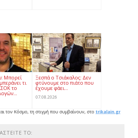
υ: Μπορεί
Ξεσπά ο Τσιάκαλος: Δεν
μπεράνει τι
φτύνουμε στο πιάτο που
ΑΣΟΚ το
έχουμε φάει…
λογών…
07.08.2026
αι τον Κόσμο, τη στιγμή που συμβαίνουν, στο
trikalain.gr
ΑΣΤΕΊΤΕ ΤΟ: