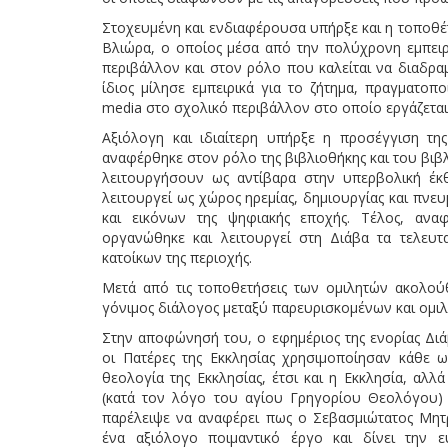
Στοχευμένη και ενδιαφέρουσα υπήρξε και η τοποθ
Βλιώρα, ο οποίος μέσα από την πολύχρονη εμπειρ
περιβάλλον και στον ρόλο που καλείται να διαδραμ
ίδιος μίλησε εμπειρικά για το ζήτημα, πραγματοπ
media στο σχολικό περιβάλλον στο οποίο εργάζεται
Αξιόλογη και ιδιαίτερη υπήρξε η προσέγγιση τ
αναφέρθηκε στον ρόλο της βιβλιοθήκης και του βιβλ
λειτουργήσουν ως αντίβαρα στην υπερβολική έκθ
λειτουργεί ως χώρος ηρεμίας, δημιουργίας και πνε
και εικόνων της ψηφιακής εποχής. Τέλος, ανα
οργανώθηκε και λειτουργεί στη Διάβα τα τελευτ
κατοίκων της περιοχής.
Μετά από τις τοποθετήσεις των ομιλητών ακολούθ
γόνιμος διάλογος μεταξύ παρευρισκομένων και ομιλ
Στην αποφώνησή του, ο εφημέριος της ενορίας Δι
οι Πατέρες της Εκκλησίας χρησιμοποίησαν κάθε 
θεολογία της Εκκλησίας, έτσι και η Εκκλησία, αλλά
(κατά τον λόγο του αγίου Γρηγορίου Θεολόγου) τ
παρέλειψε να αναφέρει πως ο Σεβασμιώτατος Μητ
ένα αξιόλογο ποιμαντικό έργο και δίνει την 