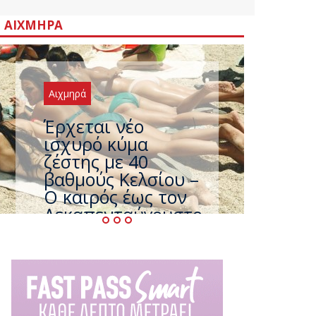
ΑΙΧΜΗΡΆ
Αιχμηρά
Άφαντος ο
Τσίπρας… την ώρα
που η χώρα
καίγεται