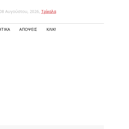
08 Αυγούστου, 2026
,
Τρίκαλα
ΤΙΚΆ
ΑΠΌΨΕΙΣ
ΚΛΙΚ!