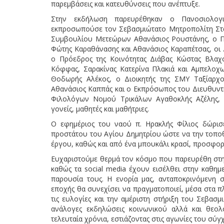
παρεμβάσεις και κατευθύνσεις που ανέπτυξε.
Στην εκδήλωση παρευρέθηκαν ο Πανοσιολογιό
εκπροσωπούσε τον Σεβασμιώτατο Μητροπολίτη Στ
Συμβουλίου Μετεώρων Αθανάσιος Ρουστάνης, ο Πε
Φώτης Καραθάνασης και Αθανάσιος Καραπέτσας, οι 
ο Πρόεδρος της Κοινότητας Διάβας Κώστας Βλαχο
Κόφφας, Σαρακίνας Κατερίνα Πλακιά και Αμπελοχ
Θοδωρής Αλέκος, ο Διοικητής της ΣΜΥ Ταξίαρχ
Αθανάσιος Καππάς και ο Εκπρόσωπος του Διευθυντ
Φιλολόγων Νομού Τρικάλων Αγαθοκλής Αζέλης, Δι
γονείς, μαθητές και μαθήτριες.
Ο εφημέριος του ναού π. Ηρακλής Φίλιος δώρισ
προστάτου του Αγίου Δημητρίου ώστε να την τοποθ
έργου, καθώς και από ένα μπουκάλι κρασί, προσφορ
Ευχαριστούμε θερμά τον κόσμο που παρευρέθη στην
καθώς τα social media έχουν εισέλθει στην καθημε
παρουσία τους. Η ενορία μας, ανταποκρινόμενη σ
εποχής θα συνεχίσει να πραγματοποιεί, μέσα στα π
τις ευλογίες και την αμέριστη στήριξη του Σεβα
ανάλογες εκδηλώσεις κοινωνικού αλλά και θεολο
τελευταία χρόνια, εστιάζοντας στις αγωνίες του σ