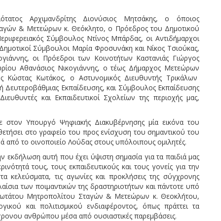
τατος Αρχιμανδρίτης Διονύσιος Μητσάκης, ο όποιος
αγών & Μετεώρων κ. Θεόκλητο, ο Πρόεδρος του Δημοτικού
ριφερειακός Σύμβουλος Ντίνος Μπάρδας, οι Αντιδήμαρχοι
Δημοτικοί Σύμβουλοι Μαρία Φροσυνάκη και Νίκος Τσιούκας,
γιάννης, οι Πρόεδροι των Κοινοτήτων Καστανιάς Γιώργος
ωρίου Αθανάσιος Νικογιάννης, ο τέως Δήμαρχος Μετεώρων
ος Κώστας Κωτάκος, ο Αστυνομικός Διευθυντής Τρικάλων
ή Δευτεροβάθμιας Εκπαίδευσης, και Σύμβουλος Εκπαίδευσης
ευθυντές και Εκπαιδευτικοί Σχολείων της περιοχής μας,
ε στον Υπουργό Ψηφιακής Διακυβέρνησης μία εικόνα του
ετήσει στο γραφείο του προς ενίσχυση του σημαντικού του
ά από το οινοποιείο Λούδας στους υπόλοιπους ομιλητές.
 εκδήλωση αυτή που έχει ύψιστη σημασία για τα παιδιά μας
ρινότητά τους, τους εκπαιδευτικούς και τους γονείς για την
τα κελεύσματα, τις αγωνίες και προκλήσεις της σύγχρονης
λαίσια των ποιμαντικών της δραστηριοτήτων και πάντοτε υπό
σμιωτάτου Μητροπολίτου Σταγών & Μετεώρων κ. Θεοκλήτου,
γικού και πολιτισμικού ενδιαφέροντος, όπως πράττει τα
ύγχρονου ανθρώπου μέσα από ουσιαστικές παρεμβάσεις.