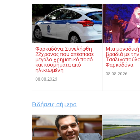
Φαρκαδόνα: Συνελήφθη
Μια μοναδική
22χρονος που απέσπασε
βραδιά με την
μεγάλο χρηματικό ποσό
Τσαλιγοπούλο
και κοσμήματα από
Φαρκαδόνα
ηλικιωμένη
08.08.2026
08.08.2026
Ειδήσεις σήμερα