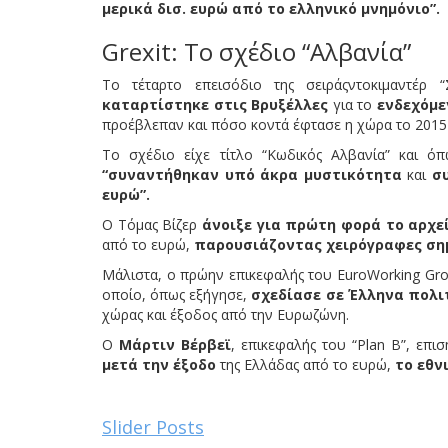
μερικά δισ. ευρώ από το ελληνικό μνημόνιο”.
Grexit: Το σχέδιο “Αλβανία”
Το τέταρτο επεισόδιο της σειράςντοκιμαντέρ “
καταρτίστηκε στις Βρυξέλλες
για το
ενδεχόμε
προέβλεπαν και πόσο κοντά έφτασε η χώρα το 2015 
Το σχέδιο είχε τίτλο “Κωδικός Αλβανία” και ό
“συναντήθηκαν υπό άκρα μυστικότητα
και
σ
ευρώ”.
Ο Τόμας Βίζερ
άνοιξε για πρώτη φορά το αρχεί
από το ευρώ,
παρουσιάζοντας χειρόγραφες σημ
Μάλιστα, ο πρώην επικεφαλής του EuroWorking Gro
οποίο, όπως εξήγησε,
σχεδίασε σε Έλληνα πολι
χώρας και έξοδος από την Ευρωζώνη.
Ο
Μάρτιν Βέρβεϊ
, επικεφαλής του “Plan B”, επι
μετά την έξοδο
της Ελλάδας από το ευρώ,
το εθν
Slider Posts