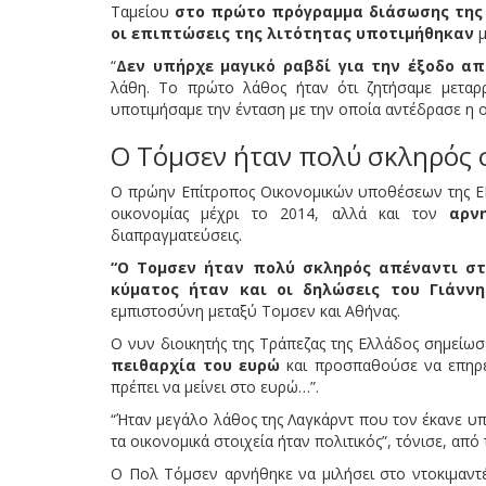
Ταμείου
στο πρώτο πρόγραμμα διάσωσης της 
οι επιπτώσεις της λιτότητας υποτιμήθηκαν
μ
“
Δεν υπήρχε μαγικό ραβδί για την έξοδο α
λάθη. Το πρώτο λάθος ήταν ότι ζητήσαμε μεταρ
υποτιμήσαμε την ένταση με την οποία αντέδρασε η οι
Ο Τόμσεν ήταν πολύ σκληρός 
Ο πρώην Επίτροπος Οικονομικών υποθέσεων της Ε
οικονομίας μέχρι το 2014, αλλά και τον
αρνη
διαπραγματεύσεις.
“Ο Τομσεν ήταν πολύ σκληρός απέναντι σ
κύματος ήταν και οι δηλώσεις του Γιάνν
εμπιστοσύνη μεταξύ Τομσεν και Αθήνας.
Ο νυν διοικητής της Τράπεζας της Ελλάδος σημείωσε
πειθαρχία του ευρώ
και προσπαθούσε να επηρεά
πρέπει να μείνει στο ευρώ…”.
“Ήταν μεγάλο λάθος της Λαγκάρντ που τον έκανε υ
τα οικονομικά στοιχεία ήταν πολιτικός”, τόνισε, από
Ο Πολ Τόμσεν αρνήθηκε να μιλήσει στο ντοκιμαντ