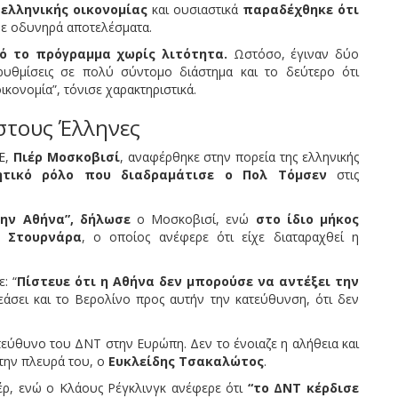
ελληνικής οικονομίας
και ουσιαστικά
παραδέχθηκε ότι
ε οδυνηρά αποτελέσματα.
πό το πρόγραμμα χωρίς λιτότητα.
Ωστόσο, έγιναν δύο
ρυθμίσεις σε πολύ σύντομο διάστημα και το δεύτερο ότι
κονομία”, τόνισε χαρακτηριστικά.
στους Έλληνες
Ε,
Πιέρ Μοσκοβισί
, αναφέρθηκε στην πορεία της ελληνικής
τικό ρόλο που διαδραμάτισε ο Πολ Τόμσεν
στις
την Αθήνα”, δήλωσε
ο Μοσκοβισί, ενώ
στο ίδιο μήκος
η Στουρνάρα
, ο οποίος ανέφερε ότι είχε διαταραχθεί η
: “
Πίστευε ότι η Αθήνα δεν μπορούσε να αντέξει την
σει και το Βερολίνο προς αυτήν την κατεύθυνση, ότι δεν
πεύθυνο του ΔΝΤ στην Ευρώπη. Δεν το ένοιαζε η αλήθεια και
 την πλευρά του, ο
Ευκλείδης Τσακαλώτος
.
έρ, ενώ ο Κλάους Ρέγκλινγκ ανέφερε ότι
“το ΔΝΤ κέρδισε