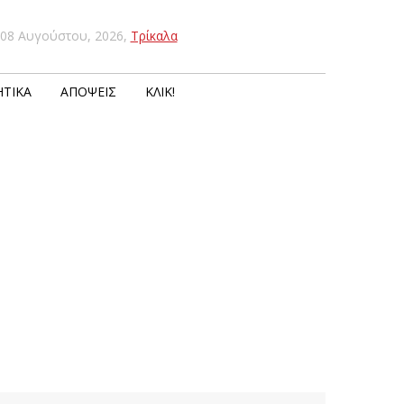
08 Αυγούστου, 2026
,
Τρίκαλα
ΤΙΚΆ
ΑΠΌΨΕΙΣ
ΚΛΙΚ!