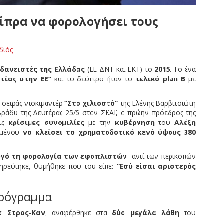
σίπρα να φορολογήσει τους
διός
δανειστές της Ελλάδας
(ΕΕ-ΔΝΤ και ΕΚΤ) το
2015
. Το ένα
τίας στην ΕΕ”
και το δεύτερο ήταν το
τελικό plan B
με
 σειράς ντοκιμαντέρ
“Στο χιλιοστό”
της Ελένης Βαρβιτσιώτη
βράδυ της Δευτέρας 25/5 στον ΣΚΑΪ, ο πρώην πρόεδρος της
τις
κρίσιμες συνομιλίες
με την
κυβέρνηση
του
Αλέξη
ιμένου
να κλείσει το χρηματοδοτικό κενό ύψους 380
ργό τη φορολογία των εφοπλιστών
-αντί των περικοπών
ρεύτηκε, θυμήθηκε που του είπε:
“Εσύ είσαι αριστερός
πρόγραμμα
κ Στρος-Καν
, αναφέρθηκε στα
δύο μεγάλα λάθη
του