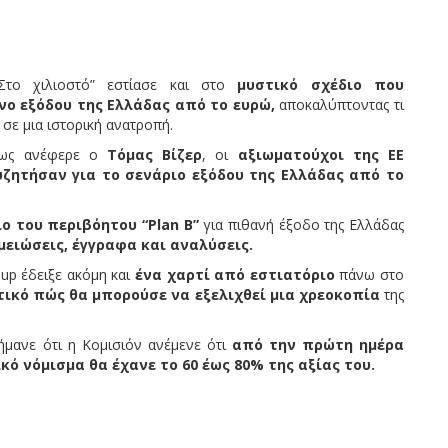
Στο χιλιοστό” εστίασε και στο
μυστικό σχέδιο που
νο εξόδου της Ελλάδας από το ευρώ,
αποκαλύπτοντας τι
σε μια ιστορική ανατροπή.
πως ανέφερε ο
Τόμας Βίζερ
, οι
αξιωματούχοι της ΕΕ
υζητήσαν για το σενάριο εξόδου της Ελλάδας από το
ο του περιβόητου “Plan B”
για πιθανή έξοδο της Ελλάδας
ειώσεις, έγγραφα και αναλύσεις.
up έδειξε ακόμη και
ένα χαρτί από εστιατόριο
πάνω στο
τικό πώς θα μπορούσε να εξελιχθεί μια χρεοκοπία
της
σήμανε ότι η Κομισιόν ανέμενε ότι
από την πρώτη ημέρα
ικό νόμισμα θα έχανε το 60 έως 80% της αξίας του.