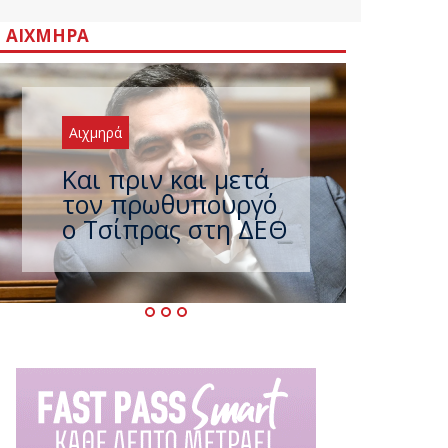
ΑΙΧΜΗΡΆ
Αιχμηρά
Έρχεται νέο
ισχυρό κύμα
ζέστης με 40
βαθμούς Κελσίου –
Ο καιρός έως τον
Δεκαπενταύγουστο