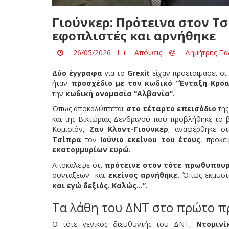
Γιούνκερ: Πρότεινα στον Τ
εφοπλιστές και αρνήθηκε
26/05/2026
Απόψεις
Δημήτρης Πα
Δύο έγγραφα
για το
Grexit
είχαν προετοιμάσει οι
ήταν
προσχέδιο με τον κωδικό “Ένταξη Κροα
την
κωδική ονομασία “Αλβανία”.
Όπως αποκαλύπτεται
στο τέταρτο επεισόδιο
της
και της Βικτώριας Δενδρινού που προβλήθηκε το 
Κομισιόν,
Ζαν Κλοντ-Γιούνκερ
, αναφέρθηκε σ
Τσίπρα
τον
Ιούνιο εκείνου του έτους
, προκε
εκατομμυρίων ευρώ.
Αποκάλεψε ότι
πρότεινε στον τότε πρωθυπου
συντάξεων- και
εκείνος αρνήθηκε.
Όπως εκμυστη
και εγώ δεξιός. Καλώς…”.
Τα λάθη του ΔΝΤ στο πρώτο 
Ο τότε γενικός διευθυντής του ΔΝΤ,
Ντομινί