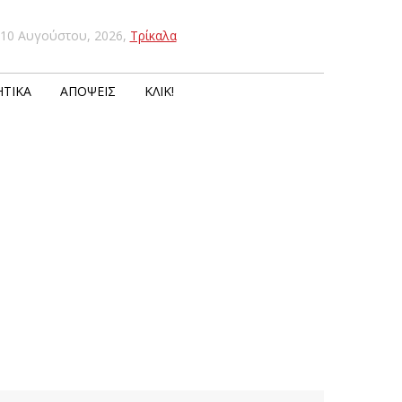
10 Αυγούστου, 2026
,
Τρίκαλα
ΤΙΚΆ
ΑΠΌΨΕΙΣ
ΚΛΙΚ!