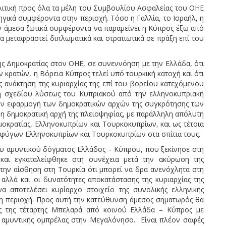
λιτική προς όλα τα μέλη του Συμβουλίου Ασφαλείας του ΟΗΕ
τηγικά συμφέροντα στην περιοχή. Τόσο η Γαλλία, το Ισραήλ, η
ων άμεσα ζωτικά συμφέροντα να παραμείνει η Κύπρος έξω από
να μεταφραστεί διπλωματικά και στρατιωτικά σε πράξη επί του
ής Δημοκρατίας στον ΟΗΕ, σε συνεννόηση με την Ελλάδα, ότι
ν κρατών, η Βόρεια Κύπρος τελεί υπό τουρκική κατοχή και ότι
ς ανάκτηση της κυριαρχίας της επί του βορείου κατεχόμενου
ση σχεδίου λύσεως του Κυπριακού από την ελληνοκυπριακή
 την εφαρμογή των δημοκρατικών αρχών της συγκρότησης των
ι η δημοκρατική αρχή της πλειοψηφίας, με παράλληλη απόλυτη
κρατίας, Ελληνοκυπρίων και Τουρκοκυπρίων, και ως τέτοια
φύγων Ελληνοκυπρίων και Τουρκοκυπρίων στα σπίτια τους.
ου αμυντικού δόγματος Ελλάδος – Κύπρου, που ξεκίνησε στη
και εγκαταλείφθηκε στη συνέχεια μετά την ακύρωση της
 την αίσθηση στη Τουρκία ότι μπορεί να δρα ανενόχλητα στη
λλά και οι δυνατότητες αποκατάστασης της κυριαρχίας της
α αποτελέσει κυρίαρχο στοιχείο της συνολικής ελληνικής
ερη περιοχή. Προς αυτή την κατεύθυνση άμεσος σηματωρός θα
ής της τέταρτης Μπελαρά από κοινού Ελλάδα – Κύπρος με
α αμυντικής ομπρέλας στην Μεγαλόνησο. Είναι πλέον σαφές