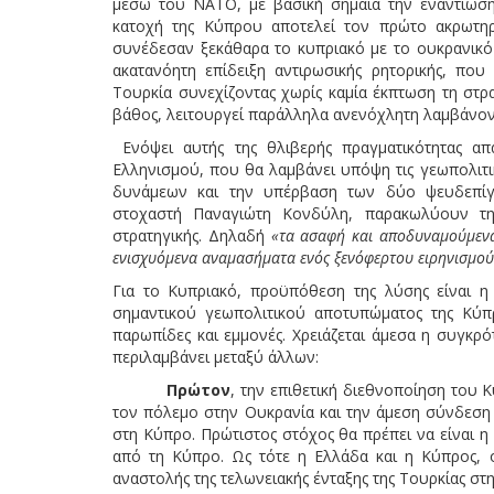
μέσω του ΝΑΤΟ, με βασική σημαία την εναντίωση
κατοχή της Κύπρου αποτελεί τον πρώτο ακρωτη
συνέδεσαν ξεκάθαρα το κυπριακό με το ουκρανικό 
ακατανόητη επίδειξη αντιρωσικής ρητορικής, που 
Τουρκία συνεχίζοντας χωρίς καμία έκπτωση τη στρ
βάθος, λειτουργεί παράλληλα ανενόχλητη λαμβάνοντ
Ενόψει αυτής της θλιβερής πραγματικότητας απα
Ελληνισμού, που θα λαμβάνει υπόψη τις γεωπολιτι
δυνάμεων και την υπέρβαση των δύο ψευδεπί
στοχαστή Παναγιώτη Κονδύλη, παρακωλύουν τη
στρατηγικής. Δηλαδή
«τα ασαφή και αποδυναμούμενα 
ενισχυόμενα αναμασήματα ενός ξενόφερτου ειρηνισμού
Για το Κυπριακό, προϋπόθεση της λύσης είναι η
σημαντικού γεωπολιτικού αποτυπώματος της Κύπρ
παρωπίδες και εμμονές. Χρειάζεται άμεσα η συγκρό
περιλαμβάνει μεταξύ άλλων:
Πρώτον
, την επιθετική διεθνοποίηση του
τον πόλεμο στην Ουκρανία και την άμεση σύνδεση 
στη Κύπρο. Πρώτιστος στόχος θα πρέπει να είναι 
από τη Κύπρο. Ως τότε η Ελλάδα και η Κύπρος, 
αναστολής της τελωνειακής ένταξης της Τουρκίας στη