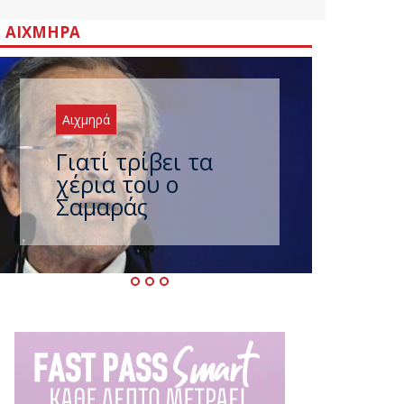
ΑΙΧΜΗΡΆ
Αιχμηρά
Ξαναχτύπησαν