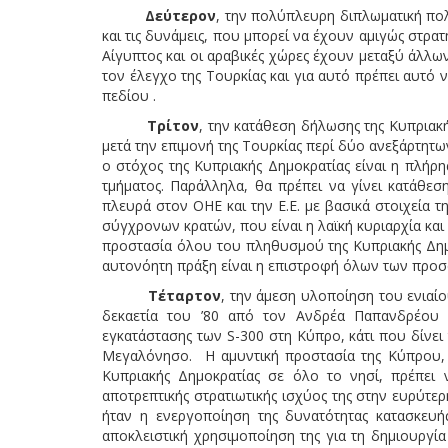
Δεύτερον
, την πολύπλευρη διπλωματική πο
και τις δυνάμεις, που μπορεί να έχουν αμιγώς στρα
Αίγυπτος και οι αραβικές χώρες έχουν μεταξύ άλλ
τον έλεγχο της Τουρκίας και για αυτό πρέπει αυτό 
πεδίου .
Τρίτον
, την κατάθεση δήλωσης της Κυπριακ
μετά την επιμονή της Τουρκίας περί δύο ανεξάρτητω
ο στόχος της Κυπριακής Δημοκρατίας είναι η πλήρη
τμήματος. Παράλληλα, θα πρέπει να γίνει κατάθε
πλευρά στον ΟΗΕ και την Ε.Ε. με βασικά στοιχεία
σύγχρονων κρατών, που είναι η λαϊκή κυριαρχία κα
προστασία όλου του πληθυσμού της Κυπριακής Δημο
αυτονόητη πράξη είναι η επιστροφή όλων των προσ
Τέταρτον
, την άμεση υλοποίηση του ενιαί
δεκαετία του ’80 από τον Ανδρέα Παπανδρέου 
εγκατάστασης των S-300 στη Κύπρο, κάτι που δίνει
Μεγαλόνησο. Η αμυντική προστασία της Κύπρου, α
Κυπριακής Δημοκρατίας σε όλο το νησί, πρέπει ν
αποτρεπτικής στρατιωτικής ισχύος της στην ευρύτ
ήταν η ενεργοποίηση της δυνατότητας κατασκευ
αποκλειστική χρησιμοποίηση της για τη δημιουργί