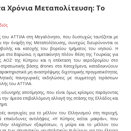
α Χρόνια Μεταπολίτευση: Το
διός
ς του ΑΤΤΙΛΑ στη Μεγαλόνησο, που δυστυχώς ταυτίζεται με
ι την έναρξη της Μεταπολίτευσης, συνεχώς διευρύνονται οι
σβολής και κατοχής του βορείου τμήματος του νησιού. Η
μα στα Βαρώσια, η αμετακίνητη πλέον θέση της Τουρκίας για
της ΑΟΖ της Κύπρου και η επέκταση του αεροδρομίου στο
 στρατιωτικής βάσης drones στα Κατεχόμενα, καταδεικνύουν
χαρακτηριστικά μη αναστρέψιμης διχοτομικής πραγματικότητας.
τικές πανηγυρικές εκδηλώσεις με συμμετοχή τεράστιων
εισβολής του ΑΤΤΙΛΑ.
ς οδυνηρής αποτίμησης, που είναι όμως κρίσιμος παράγοντας
 την άμεσα επιβαλλόμενη αλλαγή της στάσης της Ελλάδος και
ημα.
αρές ανησυχίες για το μέλλον του Ελληνισμού στη περιοχή,
ά επικίνδυνες αντιλήψεις «Η Κύπρος κείται μακράν», που
πλην ελαχίστων εξαιρέσεων, η μοίρα και το μέλλον του
α εκ των σημαντικών γεωπολιτικών πυλώνων για τον έλεγχο