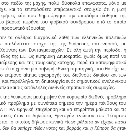
ται στο πεδίο της μάχης, πολύ δύσκολα επανακτάται μόνο με
χει και το επιπρόσθετο επιβαρυντικό στοιχείο ότι η μισή
εμήσει, κάτι που δημιούργησε την υποδόρια αίσθηση της
αι το βασικό πυρήνα του φοβικού συνδρόμου από το οποίο
ό προσωπικό εξουσίας.
ταν τα ολέθρια διαχρονικά λάθη των ελληνικών πολιτικών
ν αταλάντευτο στόχο της της διαίρεσης του νησιού, με
Χούντας των Συνταγματαρχών. Σε όλη αυτή την περίοδο, η
έλος της Ε.Ε. ως Κυπριακή Δημοκρατία, χωρίς όμως ποτέ να
ίρεσης και της τουρκικής κατοχής, παρά τα καταψηφιστικά
αυτά τα χρόνια μια σοβαρή εθνική στρατηγική, που θα είχε ως
ο επίμονο αίτημα εφαρμογής του διεθνούς δικαίου και των
 Και παράλληλα, τη δημιουργία ενός σημαντικού αναλογικού
λα και τις κατάλληλες διεθνείς στρατιωτικές συμμαχίες.
και της Λευκωσίας μετέτρεψαν ένα κορυφαίο διεθνές πρόβλημα
κικό πρόβλημα με συνέπεια σήμερα την ημέρα πένθους του
ΤΤΙΛΑ ειρηνική επιχείρηση και να επιρρίπτει μάλιστα και τις
στικές ήταν οι δηλώσεις Ερντογάν ενώπιον του Τέταρτου
τιο, ο οποίος δήλωσε κυνικά
«ίσως μάλιστα αν είχαμε πιέσει
, δεν θα υπήρχε πλέον νότος και βορράς και η Κύπρος θα ήταν