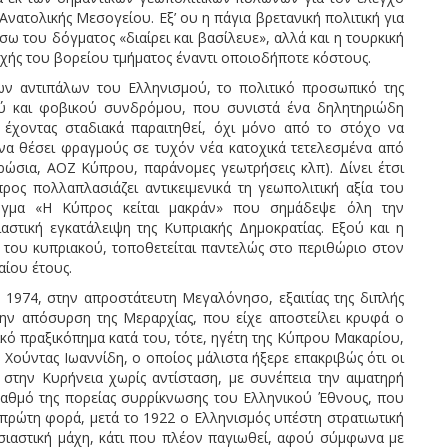
Ανατολικής Μεσογείου. Εξ’ ου η πάγια βρετανική πολιτική για
ω του δόγματος «διαίρει και βασίλευε», αλλά και η τουρκική
οχής του βορείου τμήματος έναντι οποιοδήποτε κόστους.
ων αντιπάλων του Ελληνισμού, το πολιτικό προσωπικό της
ύ και φοβικού συνδρόμου, που συνιστά ένα δηλητηριώδη
 έχοντας σταδιακά παραιτηθεί, όχι μόνο από το στόχο να
 να θέσει φραγμούς σε τυχόν νέα κατοχικά τετελεσμένα από
ώσια, ΑΟΖ Κύπρου, παράνομες γεωτρήσεις κλπ). Δίνει έτσι
ος πολλαπλασιάζει αντικειμενικά τη γεωπολιτική αξία του
δόγμα «Η Κύπρος κείται μακράν» που σημάδεψε όλη την
τική εγκατάλειψη της Κυπριακής Δημοκρατίας. Εξού και η
 του κυπριακού, τοποθετείται παντελώς στο περιθώριο στον
ίου έτους.
74, στην απροστάτευτη Μεγαλόνησο, εξαιτίας της διπλής
ην απόσυρση της Μεραρχίας, που είχε αποστείλει κρυφά ο
ικό πραξικόπημα κατά του, τότε, ηγέτη της Κύπρου Μακαρίου,
 Χούντας Ιωαννίδη, ο οποίος μάλιστα ήξερε επακριβώς ότι οι
 στην Κυρήνεια χωρίς αντίσταση, με συνέπεια την αιματηρή
ταθμό της πορείας συρρίκνωσης του Ελληνικού Έθνους, που
α πρώτη φορά, μετά το 1922 ο Ελληνισμός υπέστη στρατιωτική
σιαστική μάχη, κάτι που πλέον παγιωθεί, αφού σύμφωνα με