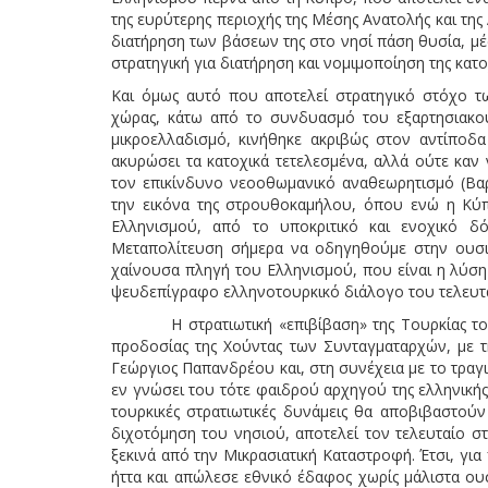
της ευρύτερης περιοχής της Μέσης Ανατολής και της 
διατήρηση των βάσεων της στο νησί πάση θυσία, μέσ
στρατηγική για διατήρηση και νομιμοποίηση της κατ
Και όμως αυτό που αποτελεί στρατηγικό στόχο τ
χώρας, κάτω από το συνδυασμό του εξαρτησιακο
μικροελλαδισμό, κινήθηκε ακριβώς στον αντίποδα
ακυρώσει τα κατοχικά τετελεσμένα, αλλά ούτε καν
τον επικίνδυνο νεοοθωμανικό αναθεωρητισμό (Βαρ
την εικόνα της στρουθοκαμήλου, όπου ενώ η Κύπρ
Ελληνισμού, από το υποκριτικό και ενοχικό 
Μεταπολίτευση σήμερα να οδηγηθούμε στην ουσιασ
χαίνουσα πληγή του Ελληνισμού, που είναι η λύση
ψευδεπίγραφο ελληνοτουρκικό διάλογο του τελευτα
Η στρατιωτική «επιβίβαση» της Τουρκίας το 19
προδοσίας της Χούντας των Συνταγματαρχών, με τ
Γεώργιος Παπανδρέου και, στη συνέχεια με το τραγ
εν γνώσει του τότε φαιδρού αρχηγού της ελληνικής
τουρκικές στρατιωτικές δυνάμεις θα αποβιβαστούν
διχοτόμηση του νησιού, αποτελεί τον τελευταίο σ
ξεκινά από την Μικρασιατική Καταστροφή. Έτσι, γι
ήττα και απώλεσε εθνικό έδαφος χωρίς μάλιστα ου