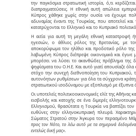
την παγκόσμια στρατιωτική ιστορία, ό,τι κερδίζε
διαπραγματεύσεις. Η εθνική αυτή απώλεια εμπεριέ
Κύπρος χάθηκε χωρίς στην ουσία να έχουμε πολ
αδυναμίας έναντι της Τουρκίας, που αποτελεί κ
κατατρύχονται το Ελληνικό και το Κυπριακό πολιτικ
Η αιτία για αυτή τη μεγάλη εθνική καταστροφή ή
ηγεσιών, ο άθλιος ρόλος της Βρετανίας, με το
αποκορύφωμα τον ηλίθιο και προδοτικό ρόλο της 
λαβωμένη Κύπρος διέπρεψε οικονομικά και έγινε μ
μπορέσει να λύσει το ακανθώδες πρόβλημα της δια
ψηφίσματα του Ο.Η.Ε. Και αυτό γιατί απουσίαζε όλα 
στόχο την συνεχή διεθνοποίηση του Κυπριακού, τ
αυτονόητων ρυθμίσεων για όλα τα σύγχρονα κράτη.
στρατιωτικού ισοδύναμου με εξοπλισμό με έξυπνα όπ
Οι υποτελείς πολιτικοοικονομικές ελίτ της Αθήνας 
εισβολής και κατοχής σε ένα διμερές ελληνοτουρ
Ελληνισμού, θρασύτατα η Τουρκία να βαπτίζει τον Α
ευθύνες στην ελληνοκυπριακή πλευρά. Χαρακτηρι
Σώματος Στρατού στην Άγκυρα τον περασμένο Μάρ
προς τον Νότο, το λέω αυτό με τα σημερινά δεδομένα
εντελώς δική μας».