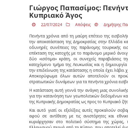
Γιώργος Παπασίμος: Πενήντ
Κυπριακό Άγος
22/07/2024
Απόψεις
Δημήτρης Πα
Πενήντα χρόνια από τη μαύρη επέτειο της εισβολή
την αποκατάσταση της Δημοκρατίας στην Ελλάδα κα
οδυνηρές συνέπειες της παράνομης τουρκικής ει
επέκταση της κατοχής με το παράνομο μερικό άνοιγ
δύο «ισότιμα» κράτη, οι συνεχείς παραβιάσεις 
κατεχόμενο τμήμα της Λευκωσίας και η δημιουργία
την επιδείνωση της κατάστασης η οποία έχει λάβει 
Αποκορύφωμα όλων αυτών αποτελούν οι προκλη
στρατιωτικών δυνάμεων για τα πενήντα χρόνια 
Η κατάσταση αυτή γεννά την ανάγκη μιας συνολική
για την κατανόηση των γεωπολιτικών δεδομένων και
της Κυπριακής Δημοκρατίας ως προς το Κυπριακό ζήτ
Και αυτό γιατί οι εξελίξεις αυτές προκαλούν σοβ
αφού σε αντίθεση με τις ανιστόρητες και εθνικ
κυριάρχησαν στο πολιτικό σύστημα της χώρας, 
Ελληνισμού περνά από τη Κύπρο, που αποτελεί έν