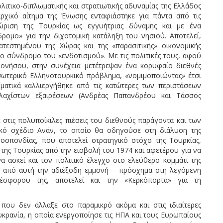
λιτικο-διπλωματικής και στρατιωτικής αδυναμίας της Ελλάδος
αρχικό αίτημα της Ένωσης ενταφιάστηκε για πάντα από τις
ώριση της Τουρκίας ως εγγυήτριας δύναμης και με ένα
ομο» για την διχοτομική κατάληξη του νησιού. Αποτελεί,
ατεστημένου της Χώρας και της «παρασιτικής» οικονομικής
 το σύνδρομο του «ενδοτισμού». Με τις πολιτικές τους, αφού
ονήσου, στην συνέχεια μετέτρεψαν ένα κορυφαίο διεθνές
σωτερικό Ελληνοτουρκικό πρόβλημα, «νομιμοποιώντας» έτσι
ματικά καλλιεργήθηκε από τις κατώτερες των περιστάσεων
λαχίστων εξαιρέσεων (Ανδρέας Παπανδρέου και Τάσσος
 στις πολυποίκιλες πιέσεις του διεθνούς παράγοντα και των
ικό σχέδιο Ανάν, το οποίο θα οδηγούσε στη διάλυση της
οσπονδίας, που αποτελεί στρατηγικό στόχο της Τουρκίας,
της Τουρκίας από την εισβολή του 1974 και αφετέρου για να
να ασκεί και τον πολιτικό έλεγχο στο ελεύθερο κομμάτι της
 από αυτή την αδιέξοδη εμμονή – πρόσχημα στη λεγόμενη
έσφορου της, αποτελεί και την «Κερκόπορτα» για τη
 που δεν άλλαξε στο παραμικρό ακόμα και στις ιδιαίτερες
κρανία, η οποία ενεργοποίησε τις ΗΠΑ και τους Ευρωπαίους