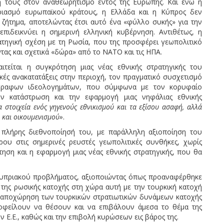
 τους στον αναθεωρητισμό εντός της Ευρώπης. Και ενώ η
ριασμό ευρωπαϊκού κράτους, η Ελλάδα και η Κύπρος δεν
ζήτημα, αποτελώντας έτσι αυτό ένα «φύλλο συκής» για την
επιδεικνύει η σημερινή ελληνική κυβέρνηση. Αντιθέτως, η
ατηγική σχέση με τη Ρωσία, που της προσφέρει γεωπολιτικό
ας και σχετικά «δώρα» από το ΝΑΤΟ και τις ΗΠΑ.
ιτείται η συγκρότηση μιας νέας εθνικής στρατηγικής του
κές ανακατατάξεις στην περιοχή, τον πραγματικό συσχετισμό
γραφων ιδεολογημάτων, που σύμφωνα με τον κορυφαίο
ν κατάστρωση και την εφαρμογή μιας νηφάλιας εθνικής
στοιχεία ενός γηγενούς εθνικισμού και τα εξίσου ασαφή, αλλά
 και οικουμενισμού»
.
 πλήρης διεθνοποίησή του, με παράλληλη αξιοποίηση του
ου στις σημερινές ρευστές γεωπολιτικές συνθήκες, χωρίς
τηση και η εφαρμογή μιας νέας εθνικής στρατηγικής, που θα
 Κυπριακού προβλήματος, αξιοποιώντας όπως προαναφέρθηκε
της ρωσικής κατοχής στη χώρα αυτή με την τουρκική κατοχή
η αποχώρηση των τουρκικών στρατιωτικών δυνάμεων κατοχής
οφείλουν να θέσουν και να επιβάλουν άμεσα το θέμα της
ν Ε.Ε., καθώς και την επιβολή κυρώσεων εις βάρος της.