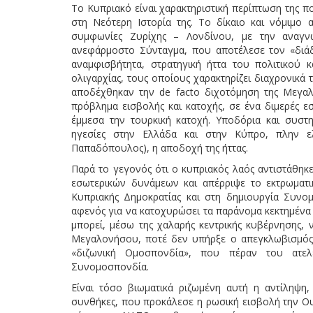
Το Κυπριακό είναι χαρακτηριστική περίπτωση της πο
στη Νεότερη Ιστορία της. Το δίκαιο και νόμιμο 
συμφωνίες Ζυρίχης – Λονδίνου, με την αναγν
ανεφάρμοστο Σύνταγμα, που αποτέλεσε τον «διάδρ
αναμφισβήτητα, στρατηγική ήττα του πολιτικού κ
ολιγαρχίας, τους οποίους χαρακτηρίζει διαχρονικά
αποδέχθηκαν την de facto διχοτόμηση της Μεγαλ
πρόβλημα εισβολής και κατοχής, σε ένα διμερές ε
έμμεσα την τουρκική κατοχή. Υποδόρια και συστη
ηγεσίες στην Ελλάδα και στην Κύπρο, πλην ε
Παπαδόπουλος), η αποδοχή της ήττας.
Παρά το γεγονός ότι ο κυπριακός λαός αντιστάθηκε
εσωτερικών δυνάμεων και απέρριψε το εκτρωματ
Κυπριακής Δημοκρατίας και στη δημιουργία Συνομ
αφενός για να κατοχυρώσει τα παράνομα κεκτημένα 
μπορεί, μέσω της χαλαρής κεντρικής κυβέρνησης, 
Μεγαλονήσου, ποτέ δεν υπήρξε ο απεγκλωβισμός
«διζωνική Ομοσπονδία», που πέραν του ατελ
Συνομοσπονδία.
Είναι τόσο βιωματικά ριζωμένη αυτή η αντίληψη,
συνθήκες, που προκάλεσε η ρωσική εισβολή την Ου