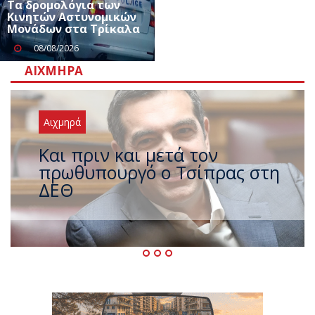
Τα δρομολόγια των
Κινητών Αστυνομικών
Μονάδων στα Τρίκαλα
08/08/2026
ΑΙΧΜΗΡΆ
Αιχμηρά
Έρχεται νέο ισχυρό κύμα
ζέστης με 40 βαθμούς Κελσίου
– Ο καιρός έως τον
Δεκαπενταύγουστο