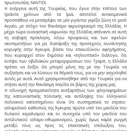
πρωτοτυπίας NAVTEX.
Η ενέργεια αυτή της Τουρκίας, που έγινε στην επέτειο των
τριάντα χρόνων από τα Ίμια, αποτελεί αντικειμενικά
προσπάθεια να μετατρέψει σε μία γιγάντια γκρίζα ζώνη το μισό
Αιγαίο, με στόχο τον θανάσιμο ακρωτηριασμό της Ελλάδας. Η
μέχρι τώρα ουσιαστική «αφωνία» της Ελλάδας απέναντι σε αυτή
τη σοβαρή πρόκληση, λόγω προφανώς και των αφελών
σκοπιμοτήτων για μη διατάραξη της προσεχούς συνάντησης
κορυφής στην Άγκυρα, βάσει του επικινδύνου αφηγήματος,
που κυριαρχεί στον δημόσιο και «τηλεοπτικό» διάλογο, ότι
ενόψει των οβιδιακών μεταμορφώσεων του Τραμπ, η Ελλάδα
πρέπει να δείξει ότι μπορεί μόνη της με την Τουρκία να
συζητήσει και να λύσουν τα θέματά τους, για να μην ασχοληθεί
αυτός με αυτά. Αυτό χρησιμοποιήθηκε από την Τουρκία για να
στήσει αυτή την θανάσιμη παγίδα σε βάρος της χώρας μας.
Η οδυνηρή πραγματικότητα ανεξαρτήτως των φληναφημάτων
της κατευναστικής πολιτικής και αντίληψης του ελληνικού
πολιτικού κατεστημένου είναι ότι συστηματικά το στρατο-
ισλαμιστικό καθεστώς της Άγκυρας πρώτα υπό τον μανδύα του
δυτικού κεμαλισμού και εν συνεχεία υπό τον μανδύα του
αντιδυτικού ισλαμο-οθωμανισμού, χωρίς όμως καμία ρωγμή
μεταξύ τους ως προς τις επεκτατικές επιδιώξεις του,