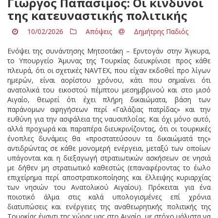
Γιώργος Παπασίμος: Οι κίνδυνοι
της κατευναστικής πολιτικής
10/02/2026
Απόψεις
Δημήτρης Παδιός
Ενόψει της συνάντησης Μητσοτάκη – Ερντογάν στην Άγκυρα,
το Υπουργείο Άμυνας της Τουρκίας διευκρίνισε προς κάθε
πλευρά, ότι οι σχετικές NAVTEX, που είχαν εκδοθεί προ λίγων
ημερών, είναι αορίστου χρόνου, κάτι που σημαίνει ότι
ανατολικά του εικοστού πέμπτου μεσημβρινού και στο μισό
Αιγαίο, θεωρεί ότι έχει πλήρη δικαιώματα, βάση των
παράνομων αφηγήσεων περί «Γαλάζιας πατρίδας» και την
ευθύνη για την ασφάλεια της ναυσιπλοΐας. Και όχι μόνο αυτό,
αλλά προχωρά και παραπέρα διευκρινίζοντας, ότι οι τουρκικές
ένοπλες δυνάμεις θα «προστατεύσουν τα δικαιώματά της»
αντιδρώντας σε κάθε μονομερή ενέργεια, μεταξύ των οποίων
υπάγονται και η διεξαγωγή στρατιωτικών ασκήσεων σε νησιά
με δήθεν μη στρατιωτικό καθεστώς (επαναφέροντας το έωλο
επιχείρημα περί αποστρατικοποίησης και έλλειψης κυριαρχίας
των νησιών του Ανατολικού Αιγαίου). Πρόκειται για ένα
ποιοτικό άλμα στις καλά υπολογισμένες επί χρόνια
διατυπώσεις και ενέργειες της αναθεωρητικής πολιτικής της
Τουρκίας έναντι της χώρας μας στο Αιγαίο, με στόχο μάλιστα να