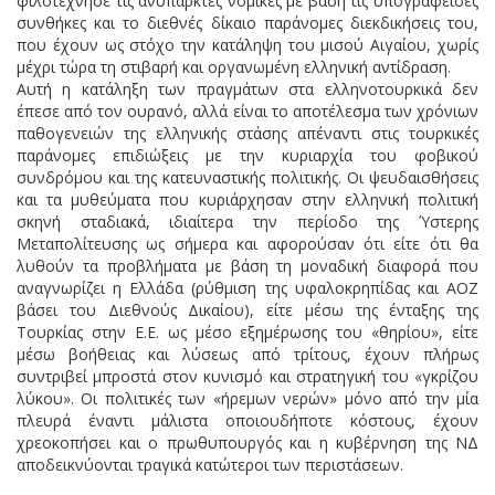
φιλοτέχνησε τις ανύπαρκτες νομικές με βάση τις υπογραφείσες
συνθήκες και το διεθνές δίκαιο παράνομες διεκδικήσεις του,
που έχουν ως στόχο την κατάληψη του μισού Αιγαίου, χωρίς
μέχρι τώρα τη στιβαρή και οργανωμένη ελληνική αντίδραση.
Αυτή η κατάληξη των πραγμάτων στα ελληνοτουρκικά δεν
έπεσε από τον ουρανό, αλλά είναι το αποτέλεσμα των χρόνιων
παθογενειών της ελληνικής στάσης απέναντι στις τουρκικές
παράνομες επιδιώξεις με την κυριαρχία του φοβικού
συνδρόμου και της κατευναστικής πολιτικής. Οι ψευδαισθήσεις
και τα μυθεύματα που κυριάρχησαν στην ελληνική πολιτική
σκηνή σταδιακά, ιδιαίτερα την περίοδο της Ύστερης
Μεταπολίτευσης ως σήμερα και αφορούσαν ότι είτε ότι θα
λυθούν τα προβλήματα με βάση τη μοναδική διαφορά που
αναγνωρίζει η Ελλάδα (ρύθμιση της υφαλοκρηπίδας και ΑΟΖ
βάσει του Διεθνούς Δικαίου), είτε μέσω της ένταξης της
Τουρκίας στην Ε.Ε. ως μέσο εξημέρωσης του «θηρίου», είτε
μέσω βοήθειας και λύσεως από τρίτους, έχουν πλήρως
συντριβεί μπροστά στον κυνισμό και στρατηγική του «γκρίζου
λύκου». Οι πολιτικές των «ήρεμων νερών» μόνο από την μία
πλευρά έναντι μάλιστα οποιουδήποτε κόστους, έχουν
χρεοκοπήσει και ο πρωθυπουργός και η κυβέρνηση της ΝΔ
αποδεικνύονται τραγικά κατώτεροι των περιστάσεων.