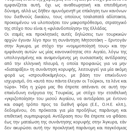
εμφανίζεται αυτή, όχι ως αναθεωρητική και επιτιθέμενη
δύναμη, αλλά ως δήθεν αμυνόμενη!!! με επίκληση των κανόνων
του διεθνούς δικαίου, τους οποίους τσαλαπατά αδίστακτα,
προκειμένου να υλοποιήσει τον μακροπρόθεσμο, στρατηγικό
της στόχο που είναι η «φιλανδοποίηση» της Ελλάδας.
Οι ιταμές και προκλητικές αυτές δηλώσεις των τουρκικών
αρχών έγιναν λίγο πριν τη συνάντηση Μητσοτάκη – Ερντογάν
στην Άγκυρα, με στόχο την «νομιμοποίησή τους» και την
εμφάνιση αυτών ως μίας κανονικότητας στο Αιγαίο, λόγω της
υπολογισμένης και αναμενόμενης μη ουσιαστικής αντίδρασης
από την ελληνική πλευρά, η οποία προφανώς για να μην
«διαταράξει» τη συνάντηση κορυφής, λειτουργεί για μία ακόμη
φορά ως «στρουθοκάμηλος», με βάση τον επικίνδυνο
ισχυρισμό, ότι «αυτά που πάντα έλεγαν οι Τούρκοι, τα λένε και
τώρα». Ήδη η χώρα μας θα έπρεπε απέναντι σε αυτή την
επικίνδυνη ενέργεια της Τουρκίας, με στόχο την ετσιθελική
«γκριζοποίηση» του μισού Αιγαίου, να αντιδράσει με έντονο
και σαφή τρόπο προς τα διεθνή φόρα (Ε.Ε., Ο.Η.Ε. κλπ.),
δεδομένου, ότι πρόκειται για μία προδήλως παράνομη και
επιθετική συμπεριφορά. Αντίδραση που θα έπρεπε να φθάσει
έως την ματαίωση της συνάντησης κορυφής στην Άγκυρα, εάν
δεν ακυρώσει αυτή την προκλητική παράνομη και παγκόσμιας