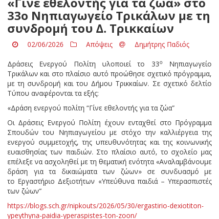
«Γίνε εθελοντής για τα ζώα» στο
33ο Νηπιαγωγείο Τρικάλων με τη
συνδρομή του Δ. Τρικκαίων
02/06/2026
Απόψεις
Δημήτρης Παδιός
ο
Δράσεις Ενεργού Πολίτη υλοποιεί το 33
Νηπιαγωγείο
Τρικάλων και στο πλαίσιο αυτό προώθησε σχετικό πρόγραμμα,
με τη συνδρομή και του Δήμου Τρικκαίων. Σε σχετικό δελτίο
Τύπου αναφέρονται τα εξής:
«Δράση ενεργού πολίτη “Γίνε εθελοντής για τα ζώα”
Οι Δράσεις Ενεργού Πολίτη έχουν ενταχθεί στο Πρόγραμμα
Σπουδών του Νηπιαγωγείου με στόχο την καλλιέργεια της
ενεργού συμμετοχής, της υπευθυνότητας και της κοινωνικής
ευαισθησίας των παιδιών. Στο πλαίσιο αυτό, το σχολείο μας
επέλεξε να ασχοληθεί με τη θεματική ενότητα «Αναλαμβάνουμε
δράση για τα δικαιώματα των ζώων» σε συνδυασμό με
το Εργαστήριο Δεξιοτήτων «Υπεύθυνα παιδιά – Υπερασπιστές
των ζώων”
https://blogs.sch.gr/nipkouts/2026/05/30/ergastirio-dexiotiton-
ypeythyna-paidia-yperaspistes-ton-zoon/