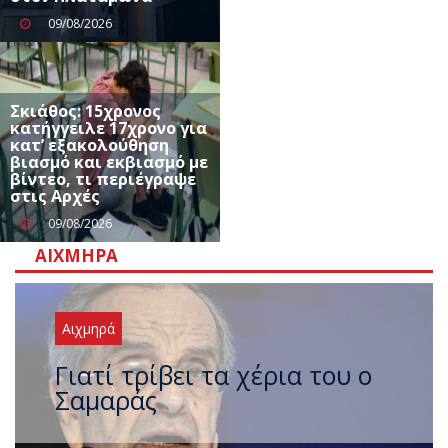
09/08/2026
Σκιάθος: 15χρονος
κατήγγειλε 17χρονο για
κατ’ εξακολούθηση
βιασμό και εκβιασμό με
βίντεο, τι περιέγραψε
στις Αρχές
09/08/2026
ΑΙΧΜΗΡΆ
Αιχμηρά
Ξαναχτύπησαν