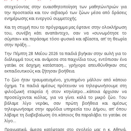
στοχεύοντας στην ευαισθητοποίηση των μαθητών/τριών για
την προστασία και τον σεβασμό των ζώων μέσα από δράσεις
ενημέρωσης και ενεργού συμμετοχής.
Και τη στιγμή που το πρόγραμμα μας έφτανε στην ολοκλήρωση
του, συνέβη κάτι αναπάντεχο, σαν να «συνωμότησε το
σύμπαν» και περάσαμε τόσο φυσικά και αβίαστα, απ’ τη θεωρία
στην πράξη….
Την Πέμπτη 28 Μαΐου 2026 τα παιδιά βγήκαν στην αυλή για το
διάλειμμά τους και ανάμεσα στα παιχνίδια τους, εντόπισαν ένα
γατάκι σε άσχημη κατάσταση… γρήγορα απευθύνθηκαν στις
εκπαιδευτικούς και ζήτησαν βοήθεια.
Το ζώο ήταν τραυματισμένο, χτυπημένο μάλλον από κάποιο
όχημα. Τα παιδιά αμέσως πρότειναν να τηλεφωνήσουμε στη
φιλοζωική εταιρεία ή στον κτηνίατρο….κάποια άρχισαν να
προσεύχονται κιόλας, για να γίνει καλά το μικρό ζώο. Του
βάλαμε λίγο νεράκι, σαν πρώτη βοήθεια και αμέσως
τηλεφωνήσαμε στην αρμόδια υπηρεσία του Δήμου, απ’ όπου
λάβαμε τη διαβεβαίωση ότι κάποιος θα παραλάβει το γατάκι σε
λίγο…
Πραγματικά, άμεσα κατέφτασε στο σχολείο μας η κ. Αθηνά,