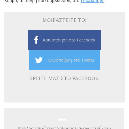
Κόσμο, τη στιγμή που συμβαίνουν, στο
trikalain.gr
ΜΟΙΡΑΣΤΕΊΤΕ ΤΟ:
Κοινοποίηση στο Facebook
Κοινοποίηση στο Twitter
ΒΡΕΊΤΕ ΜΑΣ ΣΤΟ FACEBOOK:
Βασίλης Τσιούτσιας: Σοβαρός διάλογος ή εύκολη