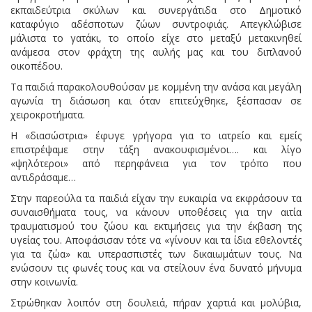
εκπαιδεύτρια σκύλων και συνεργάτιδα στο Δημοτικό
καταφύγιο αδέσποτων ζώων συντροφιάς. Απεγκλώβισε
μάλιστα το γατάκι, το οποίο είχε στο μεταξύ μετακινηθεί
ανάμεσα στον φράχτη της αυλής μας και του διπλανού
οικοπέδου.
Τα παιδιά παρακολουθούσαν με κομμένη την ανάσα και μεγάλη
αγωνία τη διάσωση και όταν επιτεύχθηκε, ξέσπασαν σε
χειροκροτήματα.
Η «διασώστρια» έφυγε γρήγορα για το ιατρείο και εμείς
επιστρέψαμε στην τάξη ανακουφισμένοι…. και λίγο
«ψηλότεροι» από περηφάνεια για τον τρόπο που
αντιδράσαμε…
Στην παρεούλα τα παιδιά είχαν την ευκαιρία να εκφράσουν τα
συναισθήματα τους, να κάνουν υποθέσεις για την αιτία
τραυματισμού του ζώου και εκτιμήσεις για την έκβαση της
υγείας του. Αποφάσισαν τότε να «γίνουν και τα ίδια εθελοντές
για τα ζώα» και υπερασπιστές των δικαιωμάτων τους. Να
ενώσουν τις φωνές τους και να στείλουν ένα δυνατό μήνυμα
στην κοινωνία.
Στρώθηκαν λοιπόν στη δουλειά, πήραν χαρτιά και μολύβια,