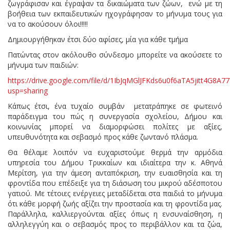
ζωγράφισαν και έγραψαν τα δικαιώματα των ζώων, ενώ με τη
βοήθεια των εκπαιδευτικών ηχογράφησαν το μήνυμα τους για
να το ακούσουν όλοι!!!!!
Δημιουργήθηκαν έτσι δύο αφίσες, μία για κάθε τμήμα
Πατώντας στον ακόλουθο σύνδεσμο μπορείτε να ακούσετε το
μήνυμα των παιδιών:
https://drive.google.com/file/d/1IbJqMGlJFKds6u0f6aTA5jitt4G8A77
usp=sharing
Κάπως έτσι, ένα τυχαίο συμβάν μετατράπηκε σε φωτεινό
παράδειγμα του πώς η συνεργασία σχολείου, Δήμου και
κοινωνίας μπορεί να διαμορφώσει πολίτες με αξίες,
υπευθυνότητα και σεβασμό προς κάθε ζωντανό πλάσμα.
Θα θέλαμε λοιπόν να ευχαριστούμε θερμά την αρμόδια
υπηρεσία του Δήμου Τρικκαίων και ιδιαίτερα την κ. Αθηνά
Μερίτση, για την άμεση ανταπόκριση, την ευαισθησία και τη
φροντίδα που επέδειξε για τη διάσωση του μικρού αδέσποτου
γατιού. Με τέτοιες ενέργειες μεταδίδεται στα παιδιά το μήνυμα
ότι κάθε μορφή ζωής αξίζει την προστασία και τη φροντίδα μας.
Παράλληλα, καλλιεργούνται αξίες όπως η ενσυναίσθηση, η
αλληλεγγύη και ο σεβασμός προς το περιβάλλον και τα ζώα,