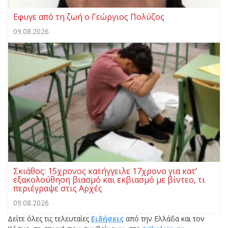
Eφυγε από τη ζωή ο Γεώργιος Πολύζος
09.08.2026
Σκιάθος: 15χρονος κατήγγειλε 17χρονο για κατ’
εξακολούθηση βιασμό και εκβιασμό με βίντεο, τι
περιέγραψε στις Αρχές
09.08.2026
Δείτε όλες τις τελευταίες
Ειδήσεις
από την Ελλάδα και τον