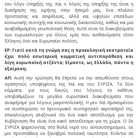
τον λόγο ύπαρξής της. Και ο λόγος της ύπαρξής της είναι η
διατήρηση της ειρήνης στην ήπειρό μας, ένα πλαίσιο
προστασίας και ασφάλειας, αλλά και υψηλών επιπέδων
κοινωνικής συνοχής και κοινωνικής δικαιοσύνης, καθώς και μια
αναβαθμισμένη γεωπολιτική θέση. Αυτά είναι τα διακυβεύματα
των ευρωεκλογών για όλους εμάς που αισθανόμαστε τόσο
Έλληνες όσο και Ευρωπαίοι πολίτες.
ΕΡ: Γιατί κατά τη γνώμη σας η προεκλογική εκστρατεία
έχει πολύ εσωτερική κομματική αντιπαράθεση και
λίγη ευρωπαϊκή ατζέντα; Είμαστε, ως Ελλάδα, πάντα η
εξαίρεση;
ΑΠ:
Αυτή την ερώτηση θα έπρεπε να την απευθύνετε στους
αγαπητούς υποψηφίους της ΝΔ και του ΣΥΡΙΖΑ. Τα δύο
κόμματα, για τους δικούς του λόγους το καθένα,
υποβαθμίζουν τα μεγάλα ευρωπαϊκά διακυβεύματα που
αναφέραμε για λόγους μικροπολιτικής. Η μεν ΝΔ προκειμένου
να συσπειρώσει το προνομιακό συντηρητικό ακροατήριό της,
επικαλούμενη αλαζονικά ότι ένα κακό αποτέλεσμα για την
Κυβέρνηση θα είναι ένα κακό αποτέλεσμα για τη χώρα. Ο δε
ΣΥΡΙΖΑ ψαρεύοντας στα θολά νερά του αντισυστημισμού, σε
μια προσπάθεια να ξαναβρεί πολιτική ταυτότητα. Ενάντια σε