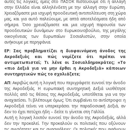
αυτές τις λογικές, εμείς στο ΠΑΣΟΚ πιστεύουμε ότι η αλλαγή
στην Ελλάδα είναι αλληλένδετη με την αλλαγή στην Ευρώπη.
Χρειαζόμαστε μια ισχυρή προοδευτική αντιπολίτευση στη χώρα
μας, και για αυτό παλεύουμε, με απτά αποτελέσματα ήδη από
σήμερα. Όσο χρειαζόμαστε και μια ισχυρή παρουσία των
προοδευτικών δυνάμεων στο Ευρωκοινοβούλιο, της μεγάλης
οικογένειας των Ευρωπαίων Σοσιαλιστών, στην οποία
ανήκουμε με περηφάνια.
ΕΡ: Σας προβληματίζει η διαφαινόμενη άνοδος της
Ακροδεξιάς και πώς νομίζετε ότι πρέπει να
αντιμετωπιστεί; Τι λένε οι Σοσιαλδημοκράτες; «Το
«πιο Δεξιά για να μην έρθει η Ακροδεξιά» κάποιων
συντηρητικών πώς το σχολιάζετε;
ΑΠ:
Ακριβώς αυτή η λογική που περιγράφετε ευνοεί την άνοδο
της Ακροδεξιάς. Η ευρωπαϊκή συντηρητική Δεξιά υιοθέτησε
πολλές από τις θέσεις της Ακροδεξιάς, υποτίθεται για να την
αναχαιτίσει. Τι βλέπουμε όμως; Ότι συμβαίνει το αντίστροφο: η
Ακροδεξιά τείνει να υπερκεράσει την παραδοσιακή Δεξιά, αν
δεν το έχει πετύχει ήδη – δείτε τι γίνεται στη Γαλλία.
Αυτή η λογική λοιπόν ευνοεί την άνοδο της Ακροδεξιάς, αλλά
δεν την προκαλεί. Την προκαλούν οι πολιτικές που οξύνουν
τις ανισότητες και τις ανασφάλειες. Οι πολιτικές που αφήνουν