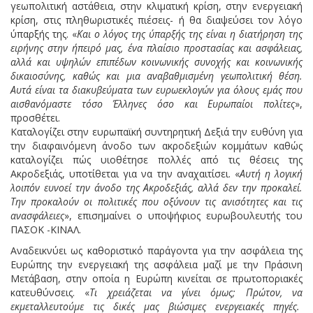
γεωπολιτική αστάθεια, στην κλιματική κρίση, στην ενεργειακή
κρίση, στις πληθωριστικές πιέσεις- ή θα διαψεύσει τον λόγο
ύπαρξής της. «
Και ο λόγος της ύπαρξής της είναι η διατήρηση της
ειρήνης στην ήπειρό μας, ένα πλαίσιο προστασίας και ασφάλειας,
αλλά και υψηλών επιπέδων κοινωνικής συνοχής και κοινωνικής
δικαιοσύνης, καθώς και μια αναβαθμισμένη γεωπολιτική θέση.
Αυτά είναι τα διακυβεύματα των ευρωεκλογών για όλους εμάς που
αισθανόμαστε τόσο Έλληνες όσο και Ευρωπαίοι πολίτες
»,
προσθέτει.
Καταλογίζει στην ευρωπαϊκή συντηρητική Δεξιά την ευθύνη για
την διαφαινόμενη άνοδο των ακροδεξιών κομμάτων καθώς
καταλογίζει πώς υιοθέτησε πολλές από τις θέσεις της
Ακροδεξιάς, υποτίθεται για να την αναχαιτίσει. «
Αυτή η λογική
λοιπόν ευνοεί την άνοδο της Ακροδεξιάς, αλλά δεν την προκαλεί.
Την προκαλούν οι πολιτικές που οξύνουν τις ανισότητες και τις
ανασφάλειες
», επισημαίνει ο υποψήφιος ευρωβουλευτής του
ΠΑΣΟΚ -ΚΙΝΑΛ.
Αναδεικνύει ως καθοριστικό παράγοντα για την ασφάλεια της
Ευρώπης την ενεργειακή της ασφάλεια μαζί με την Πράσινη
Μετάβαση, στην οποία η Ευρώπη κινείται σε πρωτοποριακές
κατευθύνσεις. «
Τι χρειάζεται να γίνει όμως; Πρώτον, να
εκμεταλλευτούμε τις δικές μας βιώσιμες ενεργειακές πηγές.