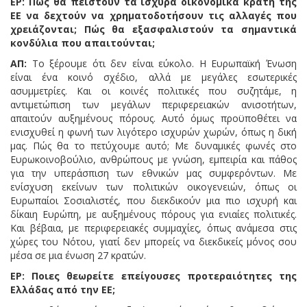
ΕΡ: Πως θα πειστούν τα ισχυρά οικονομικά κράτη της
ΕΕ να δεχτούν να χρηματοδοτήσουν τις αλλαγές που
χρειάζονται; Πώς θα εξασφαλιστούν τα σημαντικά
κονδύλια που απαιτούνται;
ΑΠ:
Το ξέρουμε ότι δεν είναι εύκολο. Η Ευρωπαϊκή Ένωση
είναι ένα κοινό σχέδιο, αλλά με μεγάλες εσωτερικές
ασυμμετρίες. Και οι κοινές πολιτικές που συζητάμε, η
αντιμετώπιση των μεγάλων περιφερειακών ανισοτήτων,
απαιτούν αυξημένους πόρους. Αυτό όμως προϋποθέτει να
ενισχυθεί η φωνή των λιγότερο ισχυρών χωρών, όπως η δική
μας. Πώς θα το πετύχουμε αυτό; Με δυναμικές φωνές στο
Ευρωκοινοβούλιο, ανθρώπους με γνώση, εμπειρία και πάθος
για την υπεράσπιση των εθνικών μας συμφερόντων. Με
ενίσχυση εκείνων των πολιτικών οικογενειών, όπως οι
Ευρωπαίοι Σοσιαλιστές, που διεκδικούν μια πιο ισχυρή και
δίκαιη Ευρώπη, με αυξημένους πόρους για ενιαίες πολιτικές.
Και βέβαια, με περιφερειακές συμμαχίες, όπως ανάμεσα στις
χώρες του Νότου, γιατί δεν μπορείς να διεκδικείς μόνος σου
μέσα σε μια ένωση 27 κρατών.
ΕΡ: Ποιες θεωρείτε επείγουσες προτεραιότητες της
Ελλάδας από την ΕΕ;