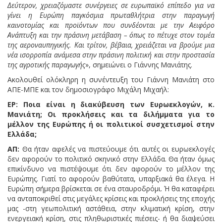
Δεύτερον, χρειαζόμαστε συνέργειες σε ευρωπαϊκό επίπεδο για να
γίνει η Ευρώπη παγκόσμια πρωταθλήτρια στην παραγωγή
καινοτομίας και προϊόντων που συνδέονται με την Αειφόρο
Ανάπτυξη και την πράσινη μετάβαση – όπως το πέτυχε στον τομέα
της αεροναυπηγικής. Και τρίτον, βέβαια, χρειάζεται να βρούμε μια
νέα ισορροπία ανάμεσα στην πράσινη πολιτική και στην προστασία
της αγροτικής παραγωγής
», σημειώνει ο Γιάννης Μανιάτης.
Ακολουθεί ολόκληρη η συνέντευξη του Γιάννη Μανιάτη στο
ΑΠΕ-ΜΠΕ και τον δημοσιογράφο Μιχάλη Μιχαήλ:
ΕΡ: Ποια είναι η διακύβευση των Ευρωεκλογών, κ.
Μανιάτη; Οι προκλήσεις και τα διλήμματα για το
μέλλον της Ευρώπης ή οι πολιτικοί συσχετισμοί στην
Ελλάδα;
ΑΠ:
Θα ήταν αφελές να πιστεύουμε ότι αυτές οι ευρωεκλογές
δεν αφορούν το πολιτικό σκηνικό στην Ελλάδα. Θα ήταν όμως
επικίνδυνο να πιστέψουμε ότι δεν αφορούν το μέλλον της
Ευρώπης. Γιατί το αφορούν βαθύτατα, υπαρξιακά θα έλεγα. Η
Ευρώπη σήμερα βρίσκεται σε ένα σταυροδρόμι. Ή θα καταφέρει
να ανταποκριθεί στις μεγάλες κρίσεις και προκλήσεις της εποχής
μας -στη γεωπολιτική αστάθεια, στην κλιματική κρίση, στην
ενεργειακή κρίση, στις πληθωριστικές πιέσεις- ή θα διαψεύσει