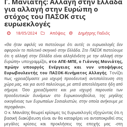
Γ. Μανιάτης: Αλλαγή στην Ελλάδα
για αλλαγή στην Ευρώπη ο
στόχος του ΠΑΣΟΚ στις
ευρωεκλογές
18/05/2024
Απόψεις
Δημήτρης Παδιός
«
Θα ήταν αφελές να πιστεύουμε ότι αυτές οι ευρωεκλογές δεν
αφορούν το πολιτικό σκηνικό στην Ελλάδα. Στο ΠΑΣΟΚ πιστεύουμε
ότι η αλλαγή στην Ελλάδα είναι αλληλένδετη με την αλλαγή στην
Ευρώπη
» υπογραμμίζει,
στο ΑΠΕ-ΜΠΕ, ο Γιάννης Μανιάτης,
πρώην υπουργός Ενέργειας και νυν υποψήφιος
Ευρωβουλευτής του ΠΑΣΟΚ-Κινήματος Αλλαγής
. Τονίζει
πως «
χρειαζόμαστε μια ισχυρή προοδευτική αντιπολίτευση στη
χώρα μας, και για αυτό παλεύουμε, με απτά αποτελέσματα ήδη από
σήμερα. Όσο χρειαζόμαστε και μια ισχυρή παρουσία των
προοδευτικών δυνάμεων στο Ευρωκοινοβούλιο, της μεγάλης
οικογένειας των Ευρωπαίων Σοσιαλιστών, στην οποία ανήκουμε με
περηφάνια
».
Ο κ. Μανιάτης θεωρεί κρίσιμες τις Ευρωεκλογές εξηγώντας ότι η
βασική διακύβευση είναι αν θα καταφέρει να ανταποκριθεί στις
μεγάλες κρίσεις και προκλήσεις της εποχής μας -στη