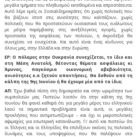
μεγάλα τμήματα του πληθυσμού εκτεθειμένα και απροστάτευτα.
Αυτό λέμε εμείς οι Σοσιαλδημοκράτες: ότι χωρίς πολιτικές που
θα βάζουν στοπ στις ανισότητες που καλπάζουν, χωρίς
πολιτικές που θα προστατεύουν ουσιαστικά τους ευάλωτους
με μέτρα παρέμβασης στις ανεξέλεγκτες αγορές, χωρίς
προστασία της ασφάλειας των πολιτών, η Ακροδεξιά θα
συνεχίσει να ενισχύεται. Και αυτό είναι ένας κίνδυνος για
όλους μας, στην Ελλάδα και στην Ευρώπη.
ΕΡ: Ο πόλεμος στην Ουκρανία συνεχίζεται, το ίδιο και
στη Μέση Ανατολή, θέτοντας θέματα ασφάλειας κι
Άμυνας, παγκόσμια οικονομική αβεβαιότητα,
ανισότητες κ.α ζητούν απαντήσεις. Θα δοθούν από τη
κάλπη της 9ης Ιουνίου ή θα έχουμε μία από τα ίδια;
ΑΠ:
Έχω βαθιά πίστη στη δημοκρατία και στην ωριμότητα των
συμπολιτών μας. Πιστεύω λοιπόν ότι στην κάλπη της 9ης
Ιουνίου θα φανεί καθαρά ότι για μεγάλο μέρος του ελληνικού
λαού τα σημαντικά προβλήματα είναι αυτά, οι μεγάλες
προκλήσεις που αντιμετωπίζουμε – και όχι οι μικροπολιτικές
αψιμαχίες για εσωτερική κατανάλωση. Γι’ αυτό και πιστεύω ότι
οι Έλληνες και οι Ελληνίδες θα επιλέξουν εκείνες τις πολιτικές
δυνάμεις και τους υποψηφίους που θα παλέψουν στο