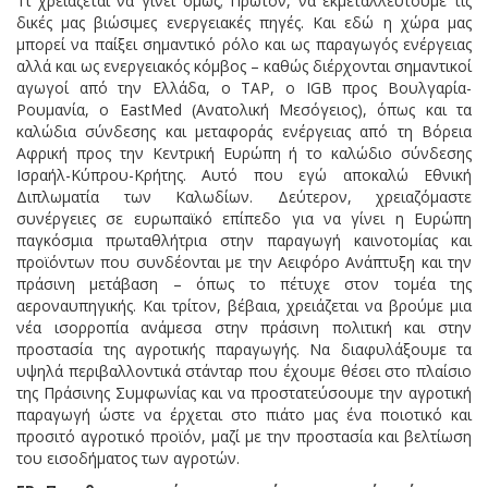
Τι χρειάζεται να γίνει όμως; Πρώτον, να εκμεταλλευτούμε τις
δικές μας βιώσιμες ενεργειακές πηγές. Και εδώ η χώρα μας
μπορεί να παίξει σημαντικό ρόλο και ως παραγωγός ενέργειας
αλλά και ως ενεργειακός κόμβος – καθώς διέρχονται σημαντικοί
αγωγοί από την Ελλάδα, ο TAP, ο IGB προς Βουλγαρία-
Ρουμανία, ο EastMed (Ανατολική Μεσόγειος), όπως και τα
καλώδια σύνδεσης και μεταφοράς ενέργειας από τη Βόρεια
Αφρική προς την Κεντρική Ευρώπη ή το καλώδιο σύνδεσης
Ισραήλ-Κύπρου-Κρήτης. Αυτό που εγώ αποκαλώ Εθνική
Διπλωματία των Καλωδίων. Δεύτερον, χρειαζόμαστε
συνέργειες σε ευρωπαϊκό επίπεδο για να γίνει η Ευρώπη
παγκόσμια πρωταθλήτρια στην παραγωγή καινοτομίας και
προϊόντων που συνδέονται με την Αειφόρο Ανάπτυξη και την
πράσινη μετάβαση – όπως το πέτυχε στον τομέα της
αεροναυπηγικής. Και τρίτον, βέβαια, χρειάζεται να βρούμε μια
νέα ισορροπία ανάμεσα στην πράσινη πολιτική και στην
προστασία της αγροτικής παραγωγής. Να διαφυλάξουμε τα
υψηλά περιβαλλοντικά στάνταρ που έχουμε θέσει στο πλαίσιο
της Πράσινης Συμφωνίας και να προστατεύσουμε την αγροτική
παραγωγή ώστε να έρχεται στο πιάτο μας ένα ποιοτικό και
προσιτό αγροτικό προϊόν, μαζί με την προστασία και βελτίωση
του εισοδήματος των αγροτών.