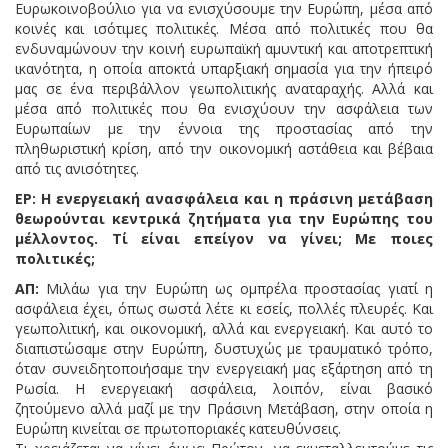
Ευρωκοινοβούλιο για να ενισχύσουμε την Ευρώπη, μέσα από
κοινές και ισότιμες πολιτικές. Μέσα από πολιτικές που θα
ενδυναμώνουν την κοινή ευρωπαϊκή αμυντική και αποτρεπτική
ικανότητα, η οποία αποκτά υπαρξιακή σημασία για την ήπειρό
μας σε ένα περιβάλλον γεωπολιτικής αναταραχής. Αλλά και
μέσα από πολιτικές που θα ενισχύουν την ασφάλεια των
Ευρωπαίων με την έννοια της προστασίας από την
πληθωριστική κρίση, από την οικονομική αστάθεια και βέβαια
από τις ανισότητες.
ΕΡ: Η ενεργειακή ανασφάλεια και η πράσινη μετάβαση
θεωρούνται κεντρικά ζητήματα για την Ευρώπης του
μέλλοντος. Τί είναι επείγον να γίνει; Με ποιες
πολιτικές;
ΑΠ:
Μιλάω για την Ευρώπη ως ομπρέλα προστασίας γιατί η
ασφάλεια έχει, όπως σωστά λέτε κι εσείς, πολλές πλευρές. Και
γεωπολιτική, και οικονομική, αλλά και ενεργειακή. Και αυτό το
διαπιστώσαμε στην Ευρώπη, δυστυχώς με τραυματικό τρόπο,
όταν συνειδητοποιήσαμε την ενεργειακή μας εξάρτηση από τη
Ρωσία. Η ενεργειακή ασφάλεια, λοιπόν, είναι βασικό
ζητούμενο αλλά μαζί με την Πράσινη Μετάβαση, στην οποία η
Ευρώπη κινείται σε πρωτοποριακές κατευθύνσεις.