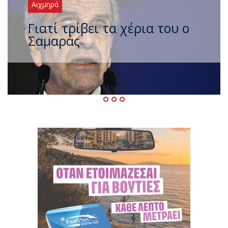
Αιχμηρά
Ξαναχτύπησαν