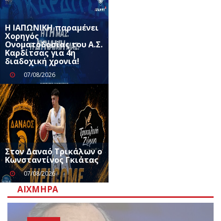
Η ΙΑΠΩΝΙΚΗ παραμένει
Χορηγός
Ονοματοδοσίας του Α.Σ.
Καρδίτσας για 4η
διαδοχική χρονιά!
07/08/2026
Στον Δαναό Τρικάλων ο
Κωνσταντίνος Γκιάτας
07/08/2026
ΑΙΧΜΗΡΆ