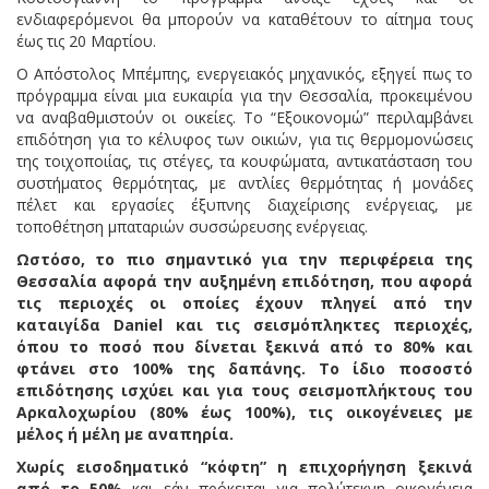
ενδιαφερόμενοι θα μπορούν να καταθέτουν το αίτημα τους
έως τις 20 Μαρτίου.
Ο Απόστολος Μπέμπης, ενεργειακός μηχανικός, εξηγεί πως το
πρόγραμμα είναι μια ευκαιρία για την Θεσσαλία, προκειμένου
να αναβαθμιστούν οι οικείες. Το “Εξοικονομώ” περιλαμβάνει
επιδότηση για το κέλυφος των οικιών, για τις θερμομονώσεις
της τοιχοποιίας, τις στέγες, τα κουφώματα, αντικατάσταση του
συστήματος θερμότητας, με αντλίες θερμότητας ή μονάδες
πέλετ και εργασίες έξυπνης διαχείρισης ενέργειας, με
τοποθέτηση μπαταριών συσσώρευσης ενέργειας.
Ωστόσο, το πιο σημαντικό για την περιφέρεια της
Θεσσαλία αφορά την αυξημένη επιδότηση, που αφορά
τις περιοχές οι οποίες έχουν πληγεί από την
καταιγίδα Daniel και τις σεισμόπληκτες περιοχές,
όπου το ποσό που δίνεται ξεκινά από το 80% και
φτάνει στο 100% της δαπάνης. Το ίδιο ποσοστό
επιδότησης ισχύει και για τους σεισμοπλήκτους του
Αρκαλοχωρίου (80% έως 100%), τις οικογένειες με
μέλος ή μέλη με αναπηρία.
Χωρίς εισοδηματικό “κόφτη” η επιχορήγηση ξεκινά
από το 50%
και εάν πρόκειται για πολύτεκνη οικογένεια