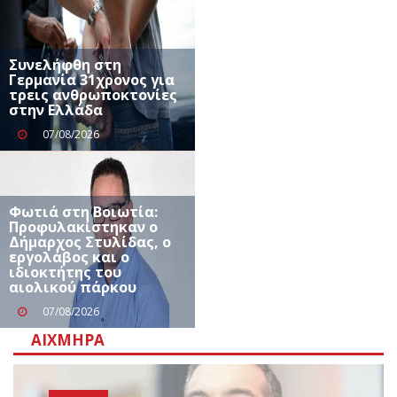
Συνελήφθη στη
Γερμανία 31χρονος για
τρεις ανθρωποκτονίες
στην Ελλάδα
07/08/2026
Φωτιά στη Βοιωτία:
Προφυλακίστηκαν ο
Δήμαρχος Στυλίδας, ο
εργολάβος και ο
ιδιοκτήτης του
αιολικού πάρκου
07/08/2026
ΑΙΧΜΗΡΆ