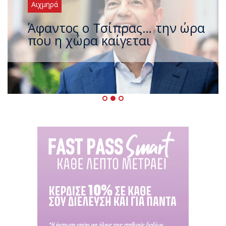
Αιχμηρά
Άφαντος ο Τσίπρας… την ώρα
που η χώρα καίγεται