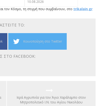
10.08.2026
αι τον Κόσμο, τη στιγμή που συμβαίνουν, στο
trikalain.gr
ΑΣΤΕΊΤΕ ΤΟ:
ok
Κοινοποίηση στο Twitter
Σ ΣΤΟ FACEBOOK:
α
Ιερά Αγρυπνία για τον Άγιο Χαράλαμπο στον
Μητροπολιτικό Ι.Ν. του Αγίου Νικολάου