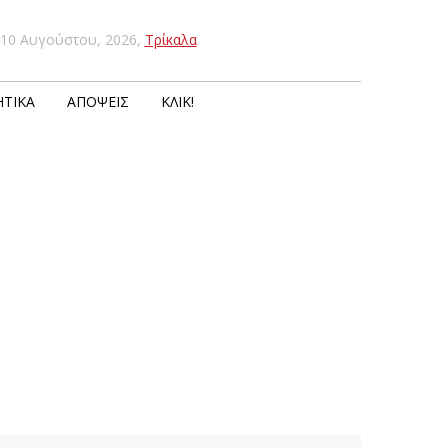
10 Αυγούστου, 2026
,
Τρίκαλα
ΤΙΚΆ
ΑΠΌΨΕΙΣ
ΚΛΙΚ!