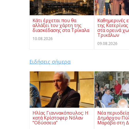
Κάτι έρχεται που θα
Καθημερινές ε
αλλάξει τον χάρτη της
της Κατερίνα
διασκέδασης στα Τρίκαλα
στα ορεινά χω
Τρικάλων
10.08.2026
09.08.2026
Ειδήσεις σήμερα
Ηλίας Γιαννακόπουλος: Η
Νέα περιοδεία
κατά Κρίστοφερ Νόλαν
Δημάρχου Πύ
“Oδύσσεια”
Μαράβα στη Δ