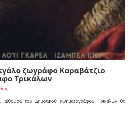
 μεγάλο ζωγράφο Καραβάτζιο
άφο Τρικάλων
διός
ην αίθουσα του Δημοτικού Κινηματογράφου Τρικάλων θα
»