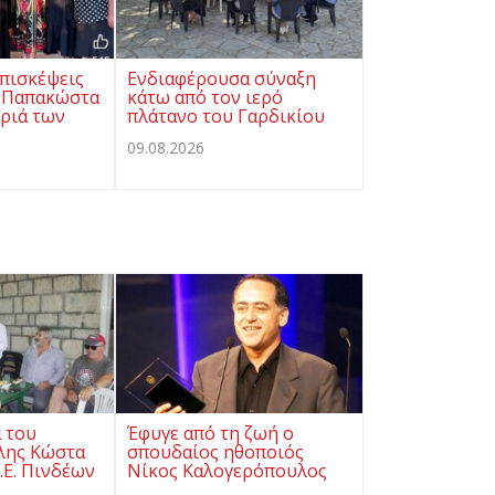
πισκέψεις
Ενδιαφέρουσα σύναξη
ς Παπακώστα
κάτω από τον ιερό
ριά των
πλάτανο του Γαρδικίου
09.08.2026
 του
Έφυγε από τη ζωή ο
λης Κώστα
σπουδαίος ηθοποιός
.Ε. Πινδέων
Νίκος Καλογερόπουλος