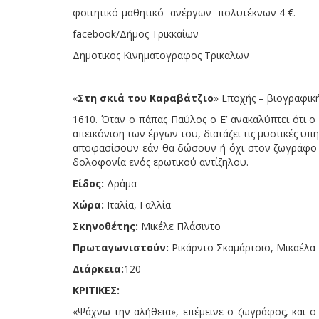
φοιτητικό-μαθητικό- ανέργων- πολυτέκνων 4 €.
facebook
/Δήμος Τρικκαίων
Δημοτικος Κινηματογραφος Τρικαλων
«
Στη σκιά του Καραβάτζιο
» Εποχής – βιογραφική
1610. Όταν ο πάπας Παύλος o Ε’ ανακαλύπτει ότι ο 
απεικόνιση των έργων του, διατάζει τις μυστικές υ
αποφασίσουν εάν θα δώσουν ή όχι στον ζωγράφο τη
δολοφονία ενός ερωτικού αντίζηλου.
Είδος:
Δράμα
Χώρα:
Ιταλία, Γαλλία
Σκηνοθέτης:
Μικέλε Πλάσιντο
Πρωταγωνιστούν:
Ρικάρντο Σκαμάρτσιο, Μικαέλα 
Διάρκεια:
120
ΚΡΙΤΙΚΕΣ:
«Ψάχνω την αλήθεια», επέμεινε ο ζωγράφος, και ο Pl