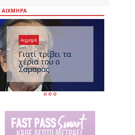
ΑΙΧΜΗΡΆ
Αιχμηρά
Ξαναχτύπησαν