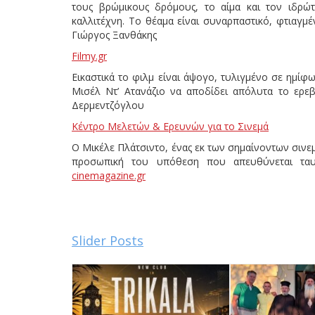
τους βρώμικους δρόμους, το αίμα και τον ιδρώ
καλλιτέχνη. Το θέαμα είναι συναρπαστικό, φτιαγμέ
Γιώργος Ξανθάκης
Filmy.gr
Εικαστικά το φιλμ είναι άψογο, τυλιγμένο σε ημί
Μισέλ Ντ’ Ατανάζιο να αποδίδει απόλυτα το ερεβ
Δερμεντζόγλου
Κέντρο Μελετών & Ερευνών για το Σινεμά
Ο Μικέλε Πλάτσιντο, ένας εκ των σημαίνοντων σιν
προσωπική του υπόθεση που απευθύνεται ταυ
cinemagazine.gr
Slider Posts