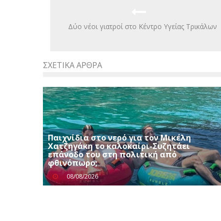
Δύο νέοι γιατροί στο Κέντρο Υγείας Τρικάλων
ΣΧΕΤΙΚΆ ΆΡΘΡΑ
Παιχνίδια στο νερό για τον Μικέλη
Χατζηγάκη το καλοκαίρι-Συζητάει
επάνοδο του στη πολιτική από
φθινόπωρο;
08/08/2026