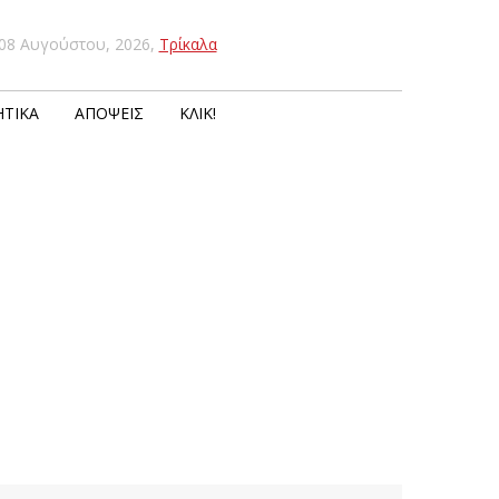
08 Αυγούστου, 2026
,
Τρίκαλα
ΤΙΚΆ
ΑΠΌΨΕΙΣ
ΚΛΙΚ!