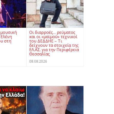
 μουσική
Οι διαρροές… ρεύματος
 Ελένη
και οι «μαϊμού» τεχνικοί
υ στη
του ΔΕΔΔΗΕ – Τι
δείχνουν τα στοιχεία της
ΕΛ.ΑΣ. για την Περιφέρεια
Θεσσαλίας
08.08.2026