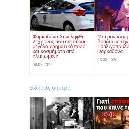
Φαρκαδόνα: Συνελήφθη
Μια μοναδική
22χρονος που απέσπασε
βραδιά με την
μεγάλο χρηματικό ποσό
Τσαλιγοπούλο
και κοσμήματα από
Φαρκαδόνα
ηλικιωμένη
08.08.2026
08.08.2026
Ειδήσεις σήμερα