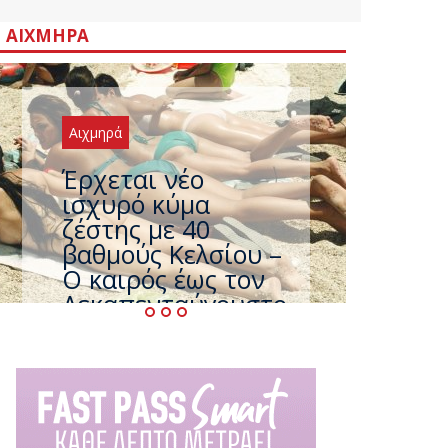
ΑΙΧΜΗΡΆ
Αιχμηρά
Άφαντος ο
Τσίπρας… την ώρα
που η χώρα
καίγεται