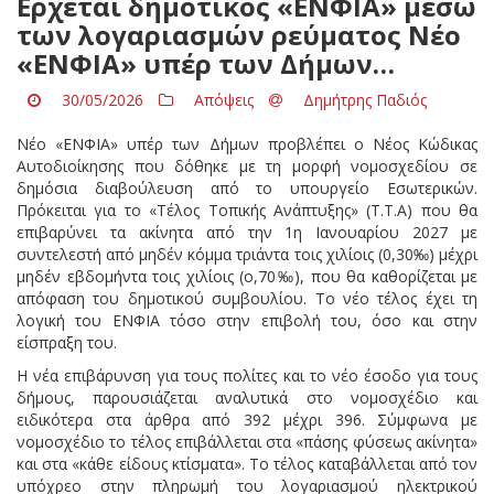
Ερχεται δημοτικός «ΕΝΦΙΑ» μέσω
των λογαριασμών ρεύματος Νέο
«ΕΝΦΙΑ» υπέρ των Δήμων…
30/05/2026
Απόψεις
Δημήτρης Παδιός
Νέο «ΕΝΦΙΑ» υπέρ των Δήμων προβλέπει ο Νέος Κώδικας
Αυτοδιοίκησης που δόθηκε με τη μορφή νομοσχεδίου σε
δημόσια διαβούλευση από το υπουργείο Εσωτερικών.
Πρόκειται για το «Τέλος Τοπικής Ανάπτυξης» (Τ.Τ.Α) που θα
επιβαρύνει τα ακίνητα από την 1η Ιανουαρίου 2027 με
συντελεστή από μηδέν κόμμα τριάντα τοις χιλίοις (0,30‰) μέχρι
μηδέν εβδομήντα τοις χιλίοις (ο,70‰), που θα καθορίζεται με
απόφαση του δημοτικού συμβουλίου. Το νέο τέλος έχει τη
λογική του ΕΝΦΙΑ τόσο στην επιβολή του, όσο και στην
είσπραξη του.
Η νέα επιβάρυνση για τους πολίτες και το νέο έσοδο για τους
δήμους, παρουσιάζεται αναλυτικά στο νομοσχέδιο και
ειδικότερα στα άρθρα από 392 μέχρι 396. Σύμφωνα με
νομοσχέδιο το τέλος επιβάλλεται στα «πάσης φύσεως ακίνητα»
και στα «κάθε είδους κτίσματα». Το τέλος καταβάλλεται από τον
υπόχρεο στην πληρωμή του λογαριασμού ηλεκτρικού