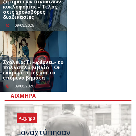
ζήτημα των πινακίδων
κυκλοφορίας – Τέλος
στις χρονοβόρες
διαδικασίες
09/08/2026
Σχολεία: Τι «φέρνει» το
πολλαπλό βιβλίο – Οι
εκκρεμότητες και τα
επόμενα βήματα
09/08/2026
ΑΙΧΜΗΡΆ
Αιχμηρά
Μεταγραφικός «πυρετός» στο