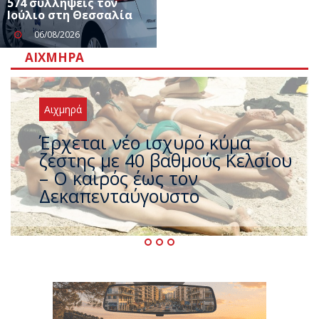
574 συλλήψεις τον
Ιούλιο στη Θεσσαλία
06/08/2026
ΑΙΧΜΗΡΆ
Αιχμηρά
Άφαντος ο Τσίπρας… την ώρα
που η χώρα καίγεται