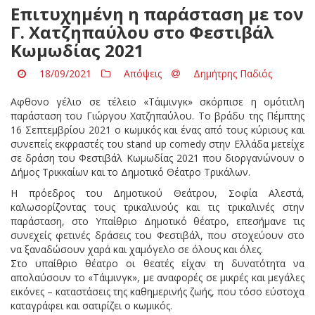
Επιτυχημένη η παράσταση με τον
Γ. Χατζηπαύλου στο Φεστιβάλ
Κωμωδίας 2021
18/09/2021
Απόψεις
Δημήτρης Παδιός
Αφθονο γέλιο σε τέλειο «Τάιμινγκ» σκόρπισε η ομότιτλη
παράσταση του Γιώργου Χατζηπαύλου. Το βράδυ της Πέμπτης
16 Σεπτεμβρίου 2021 ο κωμικός και ένας από τους κύριους και
συνεπείς εκφραστές του stand up comedy στην Ελλάδα μετείχε
σε δράση του Φεστιβάλ Κωμωδίας 2021 που διοργανώνουν ο
Δήμος Τρικκαίων και το Δημοτικό Θέατρο Τρικάλων.
Η πρόεδρος του Δημοτικού Θεάτρου, Σοφία Αλεστά,
καλωσορίζοντας τους τρικαλινούς και τις τρικαλινές στην
παράσταση, στο Υπαίθριο Δημοτικό θέατρο, επεσήμανε τις
συνεχείς φετινές δράσεις του Φεστιβάλ, που στοχεύουν στο
να ξαναδώσουν χαρά και χαμόγελο σε όλους και όλες.
Στο υπαίθριο θέατρο οι θεατές είχαν τη δυνατότητα να
απολαύσουν το «Τάιμινγκ», με αναφορές σε μικρές και μεγάλες
εικόνες – καταστάσεις της καθημερινής ζωής, που τόσο εύστοχα
καταγράφει και σατιρίζει ο κωμικός.