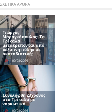
ΣΧΕΤΙΚΆ ΆΡΘΡΑ
Γιώργος
Μαραγκόπουλος: Τα
Τρίκαλα
μετατρέπονται από
«έξυπνη πόλη» σε
σκοταδιστική;
09/08/2026
Συνελήφθη 23χρονος
στα Τρίκαλα με
ναρκωτικά
09/08/2026