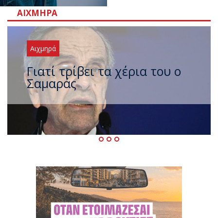
ΑΙΧΜΗΡΆ
Αιχμηρά
Ξαναχτύπησαν