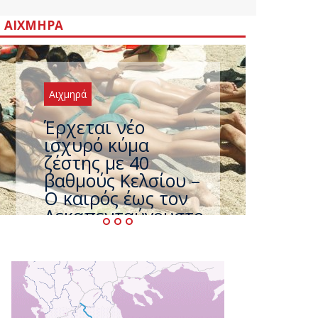
ΑΙΧΜΗΡΆ
Αιχμηρά
Άφαντος ο
Τσίπρας… την ώρα
που η χώρα
καίγεται