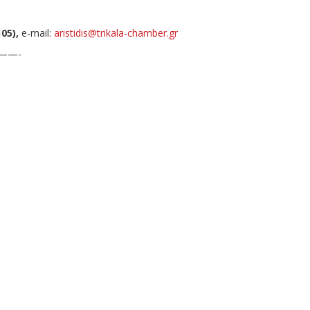
105),
e-mail:
aristidis@trikala-chamber.gr
-