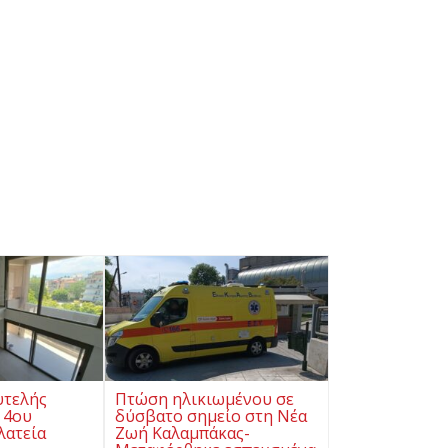
υτελής
Πτώση ηλικιωμένου σε
 4ου
δύσβατο σημείο στη Νέα
λατεία
Ζωή Καλαμπάκας-