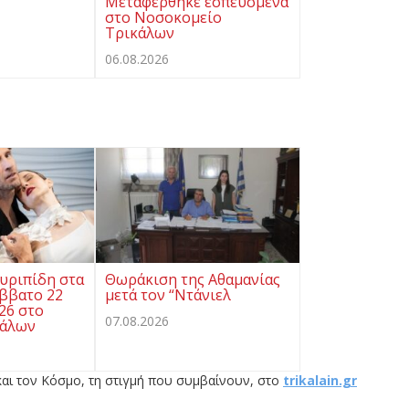
Μεταφέρθηκε εσπευσμένα
στο Νοσοκομείο
Τρικάλων
06.08.2026
υριπίδη στα
Θωράκιση της Αθαμανίας
άββατο 22
μετά τον “Ντάνιελ
26 στο
07.08.2026
κάλων
αι τον Κόσμο, τη στιγμή που συμβαίνουν, στο
trikalain.gr