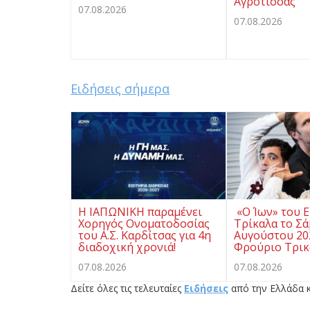
Αγρότισσας
07.08.2026
07.08.2026
Ειδήσεις σήμερα
Η ΙΑΠΩΝΙΚΗ παραμένει
«Ο Ίων» του Ε
Χορηγός Ονοματοδοσίας
Τρίκαλα το Σ
του Α.Σ. Καρδίτσας για 4η
Αυγούστου 20
διαδοχική χρονιά!
Φρούριο Τρι
07.08.2026
07.08.2026
Δείτε όλες τις τελευταίες
Ειδήσεις
από την Ελλάδα κ