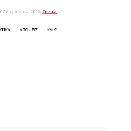
07 Αυγούστου, 2026
,
Τρίκαλα
ΤΙΚΆ
ΑΠΌΨΕΙΣ
ΚΛΙΚ!