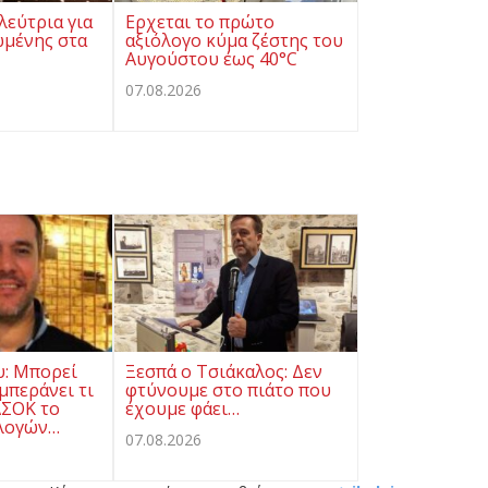
λεύτρια για
Ερχεται το πρώτο
ωμένης στα
αξιόλογο κύμα ζέστης του
Αυγούστου έως 40°C
07.08.2026
υ: Μπορεί
Ξεσπά ο Τσιάκαλος: Δεν
μπεράνει τι
φτύνουμε στο πιάτο που
ΑΣΟΚ το
έχουμε φάει…
λογών…
07.08.2026