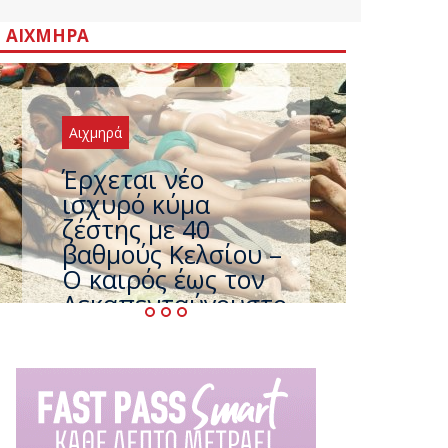
ΑΙΧΜΗΡΆ
Αιχμηρά
Άφαντος ο
Τσίπρας… την ώρα
που η χώρα
καίγεται