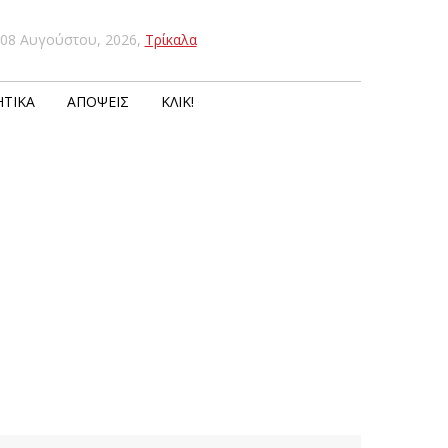
08 Αυγούστου, 2026
,
Τρίκαλα
ΤΙΚΆ
ΑΠΌΨΕΙΣ
ΚΛΙΚ!