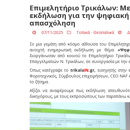
Επιμελητήριο Τρικάλων: Με
εκδήλωση για την ψηφιακή 
απασχόληση
07/11/2025
Τοπικά - Θεσσαλικά
Δ
Σε μια γεμάτη από κόσμο αίθουσα του Επιμελητηρ
ανοιχτή ενημερωτική εκδήλωση με θέμα:
«Ψηφ
διοργάνωσαν από κοινού το Επιμελητήριο Τρικά
Επαγγελματιών Ν. Τρικάλων, σε συνεργασία με την
Όπως κατέγραψε το
trikala
IN
.
gr,
εισηγητής στην 
Φοροτεχνικός, Σύμβουλος επιχειρήσεων, CEO NAF
το ζήτημα.
Αξίζει να αναφέρουμε πως εκδήλωση απευθυνόταν
δικηγόρους, με τους εκπροσώπους των παραπάνω κ