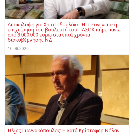
Αποκάλυψη για Χριστοδουλάκη: Η οικογενειακή
επιχείρηση του βουλευτή του ΠΑΣΟΚ πήρε πάνω
από 9.000.000 ευρώ στα επτά χρόνια
διακυβέρνησης ΝΔ
10.08.2026
Ηλίας Γιαννακόπουλος: Η κατά Κρίστοφερ Νόλαν