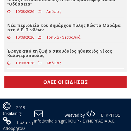
Σταθερά στην πρώτη γραμμή ο Σκρέκας στα Τρίκαλα
10/08/2026
Slider
Ηλίας Γιαννακόπουλος: Η κατά Κρίστοφερ Νόλαν
“Oδύσσεια”
10/08/2026
Απόψεις
Νέα περιοδεία του Δημάρχου Πύλης Κώστα Μαράβα
στη Δ.Ε. Πινδέων
10/08/2026
Τοπικά - Θεσσαλικά
Έφυγε από τη ζωή ο σπουδαίος ηθοποιός Νίκος
Καλογερόπουλος
10/08/2026
Απόψεις
ΟΛΕΣ ΟΙ ΕΙΔΗΣΕΙΣ