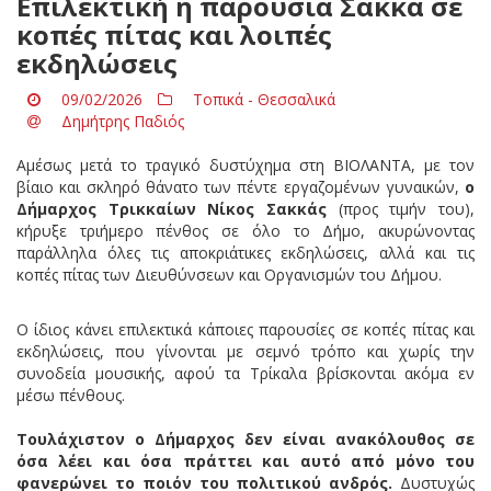
Επιλεκτική η παρουσία Σακκά σε
κοπές πίτας και λοιπές
εκδηλώσεις
09/02/2026
Τοπικά - Θεσσαλικά
Δημήτρης Παδιός
Αμέσως μετά το τραγικό δυστύχημα στη ΒΙΟΛΑΝΤΑ, με τον
βίαιο και σκληρό θάνατο των πέντε εργαζομένων γυναικών,
ο
Δήμαρχος Τρικκαίων Νίκος Σακκάς
(προς τιμήν του),
κήρυξε τριήμερο πένθος σε όλο το Δήμο, ακυρώνοντας
παράλληλα όλες τις αποκριάτικες εκδηλώσεις, αλλά και τις
κοπές πίτας των Διευθύνσεων και Οργανισμών του Δήμου.
Ο ίδιος κάνει επιλεκτικά κάποιες παρουσίες σε κοπές πίτας και
εκδηλώσεις, που γίνονται με σεμνό τρόπο και χωρίς την
συνοδεία μουσικής, αφού τα Τρίκαλα βρίσκονται ακόμα εν
μέσω πένθους.
Τουλάχιστον ο Δήμαρχος δεν είναι ανακόλουθος σε
όσα λέει και όσα πράττει και αυτό από μόνο του
φανερώνει το ποιόν του πολιτικού ανδρός.
Δυστυχώς