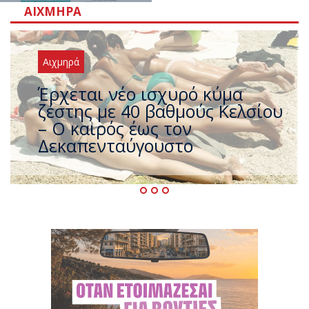
ΑΙΧΜΗΡΆ
Αιχμηρά
Άφαντος ο Τσίπρας… την ώρα
που η χώρα καίγεται