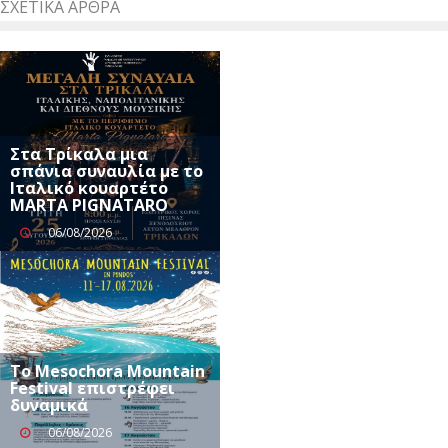
ΣΧΕΤΙΚΆ ΆΡΘΡΑ
Στα Τρίκαλα μια
σπάνια συναυλία με το
Ιταλικό κουαρτέτο
MARTA PIGNATARO
06/08/2026
Το Mesochora Mountain
Festival επιστρέφει
δυναμικά
06/08/2026