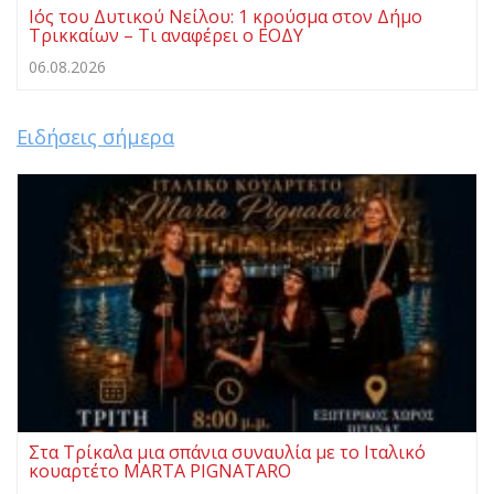
Ιός του Δυτικού Νείλου: 1 κρούσμα στον Δήμο
Τρικκαίων – Τι αναφέρει ο ΕΟΔΥ
06.08.2026
Ειδήσεις σήμερα
Στα Τρίκαλα μια σπάνια συναυλία με το Ιταλικό
κουαρτέτο MARTA PIGNATARO