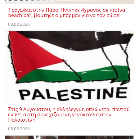
Τραγωδία στην Πάρο: Πνίγηκε 4χρονος σε πισίνα
beach bar, βούτηξε ο μπάρμαν για να τον σώσει
08.08.2026
Στις 9 Αυγούστου, η αλληλεγγύη απλώνεται παντού
ενάντια στη συνεχιζόμενη γενοκτονία στην
Παλαιστίνη
08.08.2026