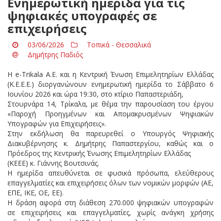
Ενημερωτική ημερίδα για τις
ψηφιακές υπογραφές σε
επιχειρήσεις
03/06/2026
Τοπικά - Θεσσαλικά
Δημήτρης Παδιός
Η e-Trikala A.E. και η Κεντρική Ένωση Επιμελητηρίων Ελλάδας
(Κ.Ε.Ε.Ε.) διοργανώνουν ενημερωτική ημερίδα το Σάββατο 6
Ιουνίου 2026 και ώρα 19:30, στο κτίριο Παπαστεριάδη,
Στουρνάρα 14, Τρίκαλα, με θέμα την παρουσίαση του έργου
«Παροχή Προηγμένων και Απομακρυσμένων Ψηφιακών
Υπογραφών για Επιχειρήσεις».
Στην εκδήλωση θα παρευρεθεί ο Υπουργός Ψηφιακής
Διακυβέρνησης κ. Δημήτρης Παπαστεργίου, καθώς και ο
Πρόεδρος της Κεντρικής Ένωσης Επιμελητηρίων Ελλάδας
(ΚΕΕΕ) κ. Γιάννης Βουτσινάς.
Η ημερίδα απευθύνεται σε φυσικά πρόσωπα, ελεύθερους
επαγγελματίες και επιχειρήσεις όλων των νομικών μορφών (ΑΕ,
ΕΠΕ, ΙΚΕ, ΟΕ, ΕΕ).
Η δράση αφορά στη διάθεση 270.000 ψηφιακών υπογραφών
σε επιχειρήσεις και επαγγελματίες, χωρίς ανάγκη χρήσης