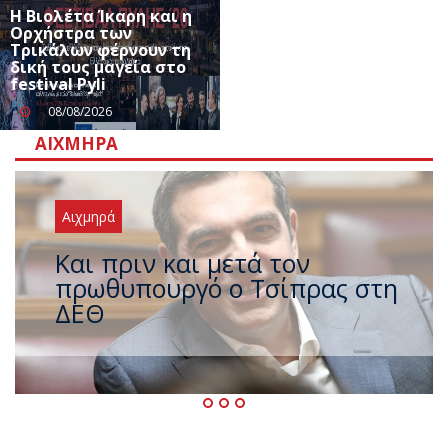
Η Βιολέτα Ίκαρη και η
Ορχήστρα των
Τρικάλων φέρνουν τη
δική τους μαγεία στο
festival Pyli
08/08/2026
ΑΙΧΜΗΡΆ
Αιχμηρά
Έρχεται νέο ισχυρό κύμα
ζέστης με 40 βαθμούς Κελσίου
– Ο καιρός έως τον
Δεκαπενταύγουστο