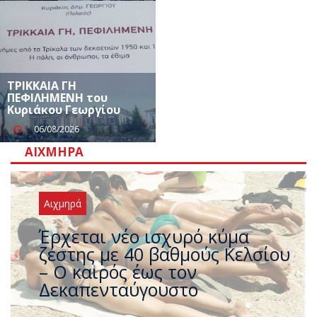
ΤΡΙΚΚΑΙΑ ΓΗ
ΠΕΦΙΛΗΜΕΝΗ του
Κυριάκου Γεωργίου
06/08/2026
ΑΙΧΜΗΡΆ
Αιχμηρά
Άφαντος ο Τσίπρας… την ώρα
που η χώρα καίγεται