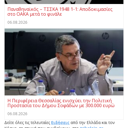
Παναθηναϊκός – ΤΣΣΚΑ 1948 1-1: Αποδοκιμασίες
στο ΟΑΚΑ μετά το φινάλε
06.08.2026
Η Περιφέρεια Θεσσαλίας ενισχύει την Πολιτική
Προστασία του Δήμου Σοφάδων με 300.000 ευρώ
06.08.2026
Δείτε όλες τις τελευταίες
Ειδήσεις
από την Ελλάδα και τον