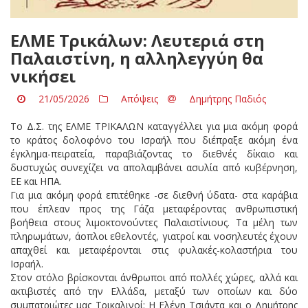
ΕΛΜΕ Τρικάλων: Λευτεριά στη
Παλαιστίνη, η αλληλεγγύη θα
νικήσει
21/05/2026
Απόψεις
Δημήτρης Παδιός
Το Δ.Σ. της ΕΛΜΕ ΤΡΙΚΑΛΩΝ καταγγέλλει για μια ακόμη φορά
το κράτος δολοφόνο του Ισραήλ που διέπραξε ακόμη ένα
έγκλημα-πειρατεία, παραβιάζοντας το διεθνές δίκαιο και
δυστυχώς συνεχίζει να απολαμβάνει ασυλία από κυβέρνηση,
ΕΕ και ΗΠΑ.
Για μια ακόμη φορά επιτέθηκε -σε διεθνή ύδατα- στα καράβια
που έπλεαν προς της Γάζα μεταφέροντας ανθρωπιστική
βοήθεια στους λιμοκτονούντες Παλαιστίνιους. Τα μέλη των
πληρωμάτων, άοπλοι εθελοντές, γιατροί και νοσηλευτές έχουν
απαχθεί και μεταφέρονται στις φυλακές-κολαστήρια του
Ισραήλ.
Στον στόλο βρίσκονται άνθρωποι από πολλές χώρες, αλλά και
ακτιβιστές από την Ελλάδα, μεταξύ των οποίων και δύο
συμπατριώτες μας Τρικαλινοί: Η Ελένη Τσιάντα και ο Δημήτρης