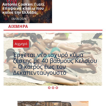
Antonis Cooken: Γιατί
έπαψα να κλαίω που
καίνε την Ελλάδα;
08/08/2026
ΑΙΧΜΗΡΆ
Αιχμηρά
Άφαντος ο Τσίπρας… την ώρα
που η χώρα καίγεται