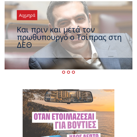
Αιχμηρά
Έρχεται νέο ισχυρό κύμα
ζέστης με 40 βαθμούς Κελσίου
– Ο καιρός έως τον
Δεκαπενταύγουστο