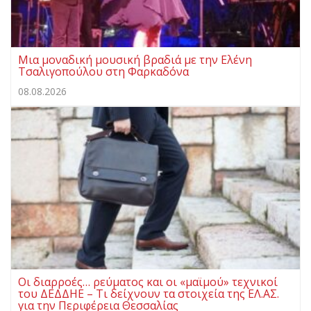
Μια μοναδική μουσική βραδιά με την Ελένη
Τσαλιγοπούλου στη Φαρκαδόνα
08.08.2026
Οι διαρροές… ρεύματος και οι «μαϊμού» τεχνικοί
του ΔΕΔΔΗΕ – Τι δείχνουν τα στοιχεία της ΕΛ.ΑΣ.
για την Περιφέρεια Θεσσαλίας