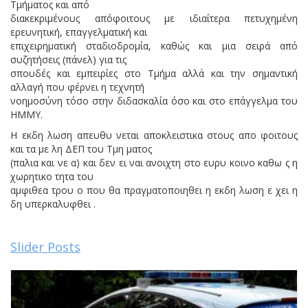
Τμήματος και από
διακεκριμένους απόφοιτους με ιδιαίτερα πετυχημένη
ερευνητική, επαγγελματική και
επιχειρηματική σταδιοδρομία, καθώς και μια σειρά από
συζητήσεις (πάνελ) για τις
σπουδές και εμπειρίες στο Τμήμα αλλά και την σημαντική
αλλαγή που φέρνει η τεχνητή
νοημοσύνη τόσο στην διδασκαλία όσο και στο επάγγελμα του
ΗΜΜΥ.
Η εκδη λωση απευθυ νεται αποκλειστικα στους απο φοιτους
και τα με λη ΔΕΠ του Τμη ματος
(παλια και νε α) και δεν ει ναι ανοιχτη στο ευρυ κοινο καθω ς η
χωρητικο τητα του
αμφιθεα τρου ο που θα πραγματοποιηθει η εκδη λωση ε χει η
δη υπερκαλυφθει .
Slider Posts