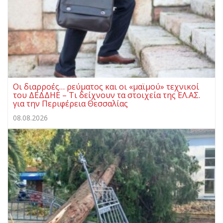
Οι διαρροές… ρεύματος και οι «μαϊμού» τεχνικοί
του ΔΕΔΔΗΕ – Τι δείχνουν τα στοιχεία της ΕΛ.ΑΣ.
για την Περιφέρεια Θεσσαλίας
08.08.2026