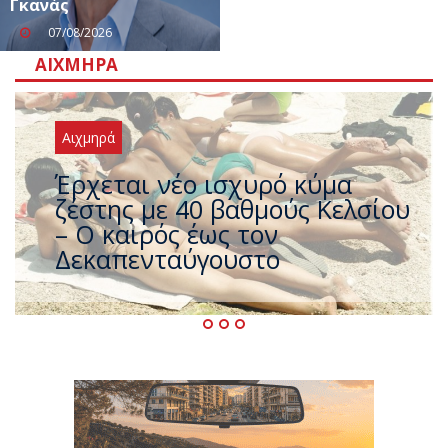
Γκανάς
07/08/2026
ΑΙΧΜΗΡΆ
Αιχμηρά
Άφαντος ο Τσίπρας… την ώρα
που η χώρα καίγεται