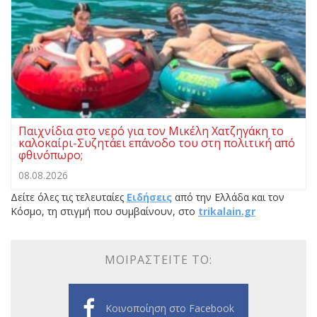
Παιχνίδια στο νερό για τον Μικέλη Χατζηγάκη το
καλοκαίρι-Συζητάει επάνοδο του στη πολιτική από
φθινόπωρο;
08.08.2026
Δείτε όλες τις τελευταίες
Ειδήσεις
από την Ελλάδα και τον
Κόσμο, τη στιγμή που συμβαίνουν, στο
trikalain.gr
ΜΟΙΡΑΣΤΕΊΤΕ ΤΟ:
Κοινοποίηση στο Facebook