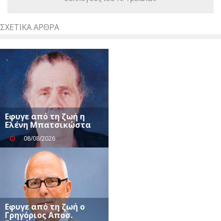
ΣΧΕΤΙΚΆ ΆΡΘΡΑ
Eφυγε από τη ζωή η
Ελένη Μπατσικώστα
08/08/2026
Eφυγε από τη ζωή ο
Γρηγόριος Αποσ.