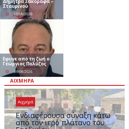
Δήμητρα Σακοράφα –
Σταυρινού
10/08/2026
Eφυγε από τη ζωή ο
Γεώργιος Πολύζος
09/08/2026
ΑΙΧΜΗΡΆ
Αιχμηρά
Η μεγάλη έξοδος των
Τρικαλινών (και το ακόμα