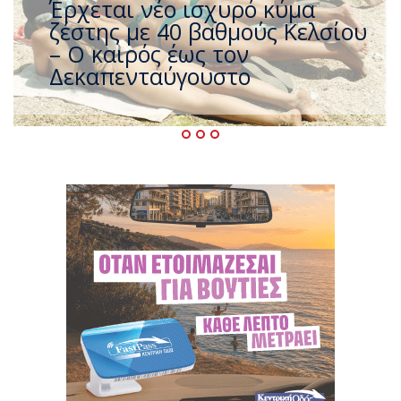
Άφαντος ο Τσίπρας… την ώρα
που η χώρα καίγεται