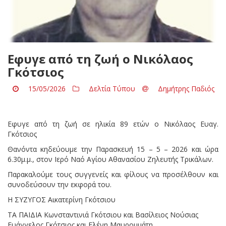
Εφυγε από τη ζωή ο Νικόλαος
Γκότσιος
15/05/2026
Δελτία Τύπου
Δημήτρης Παδιός
Εφυγε από τη ζωή σε ηλικία 89 ετών ο Νικόλαος Ευαγ.
Γκότσιος
Θανόντα κηδεύουμε την Παρασκευή 15 – 5 – 2026 και ώρα
6.30μ.μ., στον Ιερό Ναό Αγίου Αθανασίου Ζηλευτής Τρικάλων.
Παρακαλούμε τους συγγενείς και φίλους να προσέλθουν και
συνοδεύσουν την εκφορά του.
Η ΣΥΖΥΓΟΣ Αικατερίνη Γκότσιου
ΤΑ ΠΑΙΔΙΑ Κωνσταντινιά Γκότσιου και Βασίλειος Νούσιας
Ευάγγελος Γκότσιος και Ελένη Μαυρομμάτη