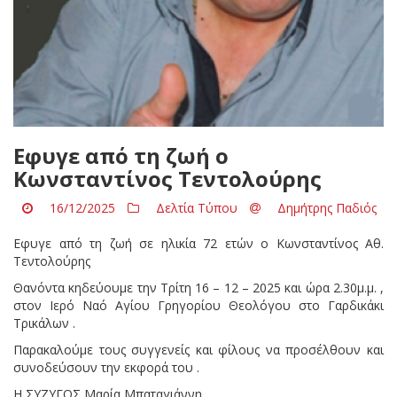
Eφυγε από τη ζωή ο
Κωνσταντίνος Τεντολούρης
16/12/2025
Δελτία Τύπου
Δημήτρης Παδιός
Eφυγε από τη ζωή σε ηλικία 72 ετών ο Κωνσταντίνος Αθ.
Τεντολούρης
Θανόντα κηδεύουμε την Τρίτη 16 – 12 – 2025 και ώρα 2.30μ.μ. ,
στον Ιερό Ναό Αγίου Γρηγορίου Θεολόγου στο Γαρδικάκι
Τρικάλων .
Παρακαλούμε τους συγγενείς και φίλους να προσέλθουν και
συνοδεύσουν την εκφορά του .
Η ΣΥΖΥΓΟΣ Μαρία Μπαταγιάννη