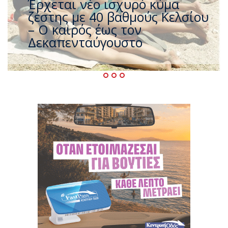
Άφαντος ο Τσίπρας… την ώρα
που η χώρα καίγεται