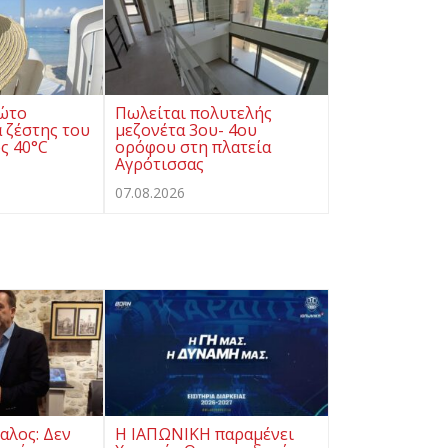
ρώτο
Πωλείται πολυτελής
 ζέστης του
μεζονέτα 3ου- 4ου
ς 40°C
ορόφου στη πλατεία
Αγρότισσας
07.08.2026
αλος: Δεν
Η ΙΑΠΩΝΙΚΗ παραμένει