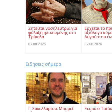
Ζητείται νοσηλεύτρια για
Ερχεται το π
φύλαξη ηλικιωμένης στα
αξιόλογο κύμα
Τρίκαλα
Αυγούστου έω
07.08.2026
07.08.2026
Ειδήσεις σήμερα
Γ. Σακελλαρίου: Μπορεί
Ξεσπά ο Τσιάκ