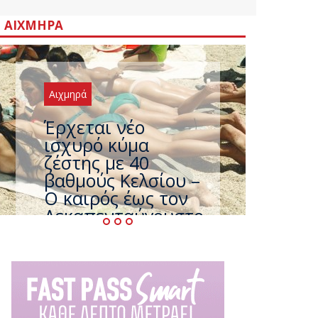
ΑΙΧΜΗΡΆ
Αιχμηρά
Έρχεται νέο
ισχυρό κύμα
ζέστης με 40
βαθμούς Κελσίου –
Ο καιρός έως τον
Δεκαπενταύγουστο