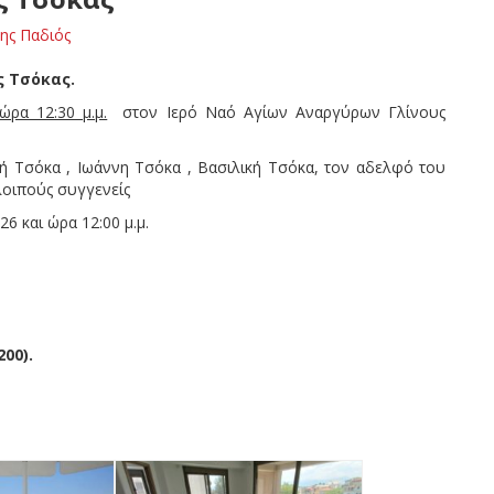
ης Παδιός
ς Τσόκας.
ρα 12:30 μ.μ.
στον Ιερό Ναό Αγίων Αναργύρων Γλίνους
ή Τσόκα , Ιωάννη Τσόκα , Βασιλική Τσόκα, τον αδελφό του
λοιπούς συγγενείς
6 και ώρα 12:00 μ.μ.
00).