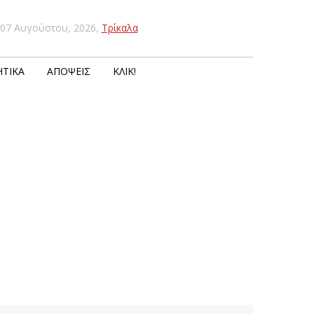
07 Αυγούστου, 2026
,
Τρίκαλα
ΤΙΚΆ
ΑΠΌΨΕΙΣ
ΚΛΙΚ!