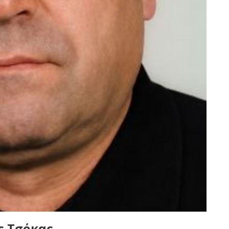
ς Τσόκας