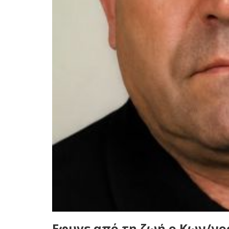
Eφυγε από τη ζωή ο Κων/νο