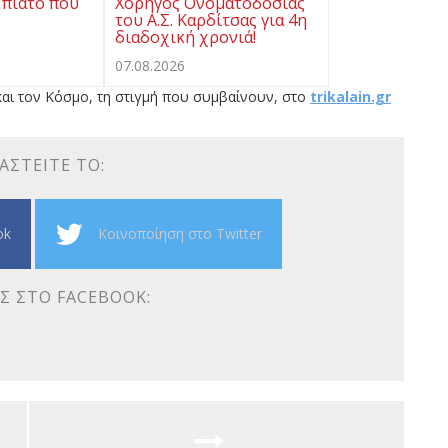
 πιάτο που
Χορηγός Ονοματοδοσίας
του Α.Σ. Καρδίτσας για 4η
διαδοχική χρονιά!
07.08.2026
αι τον Κόσμο, τη στιγμή που συμβαίνουν, στο
trikalain.gr
ΑΣΤΕΊΤΕ ΤΟ:
ok
Κοινοποίηση στο Twitter
Σ ΣΤΟ FACEBOOK: