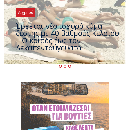
Αιχμηρά
Άφαντος ο Τσίπρας… την ώρα
που η χώρα καίγεται