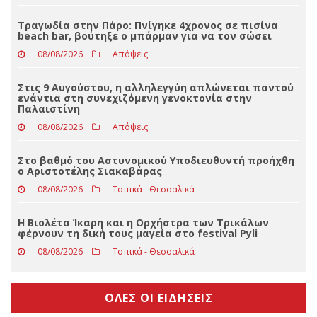
Σχολεία: Τι «φέρνει» το πολλαπλό βιβλίο – Οι
εκκρεμότητες και τα επόμενα βήματα
09/08/2026
Απόψεις
Τραγωδία στην Πάρο: Πνίγηκε 4χρονος σε πισίνα
beach bar, βούτηξε ο μπάρμαν για να τον σώσει
08/08/2026
Απόψεις
Στις 9 Αυγούστου, η αλληλεγγύη απλώνεται παντού
ενάντια στη συνεχιζόμενη γενοκτονία στην
Παλαιστίνη
08/08/2026
Απόψεις
Στο βαθμό του Αστυνομικού Υποδιευθυντή προήχθη
ο Αριστοτέλης Σιακαβάρας
08/08/2026
Τοπικά - Θεσσαλικά
Η Βιολέτα Ίκαρη και η Ορχήστρα των Τρικάλων
φέρνουν τη δική τους μαγεία στο festival Pyli
08/08/2026
Τοπικά - Θεσσαλικά