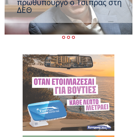
ζέστης με 40 βαθμούς Κελσίου
– Ο καιρός έως τον
Δεκαπενταύγουστο