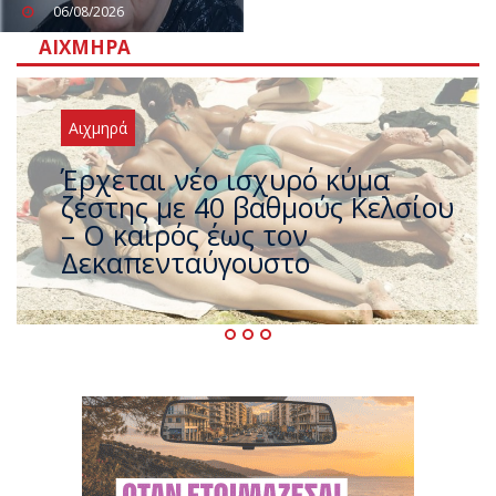
06/08/2026
ΑΙΧΜΗΡΆ
Αιχμηρά
Άφαντος ο Τσίπρας… την ώρα
που η χώρα καίγεται