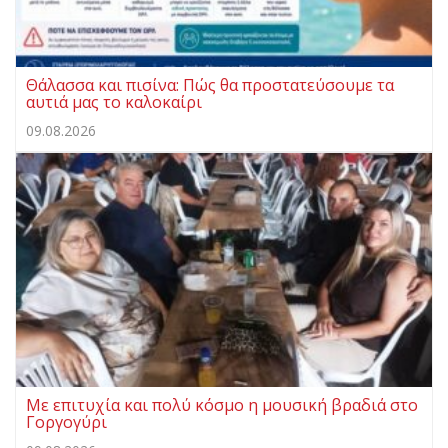
Θάλασσα και πισίνα: Πώς θα προστατεύσουμε τα
αυτιά μας το καλοκαίρι
09.08.2026
Με επιτυχία και πολύ κόσμο η μουσική βραδιά στο
Γοργογύρι