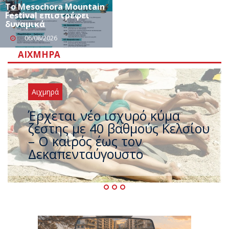
Το Mesochora Mountain
Festival επιστρέφει
δυναμικά
06/08/2026
ΑΙΧΜΗΡΆ
Αιχμηρά
Άφαντος ο Τσίπρας… την ώρα
που η χώρα καίγεται