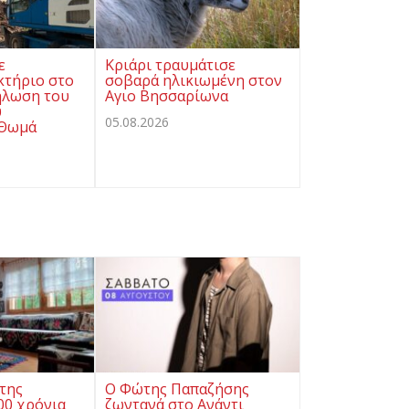
ε
Κριάρι τραυμάτισε
κτήριο στο
σοβαρά ηλικιωμένη στον
ήλωση του
Αγιο Βησσαρίωνα
υ
05.08.2026
 Θωμά
της
Ο Φώτης Παπαζήσης
0 χρόνια
ζωντανά στο Ανάντι