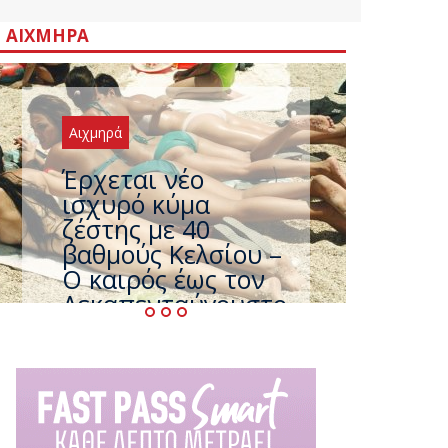
ΑΙΧΜΗΡΆ
Αιχμηρά
Άφαντος ο
Τσίπρας… την ώρα
που η χώρα
καίγεται