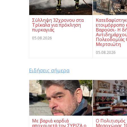
Σύλληψη 32χρονου στα
Κατεδαφίστηκ
Τρίκαλα για πρόκληση
ετοιμόρροπο 
πυρκαγιάς
Βαρούσι- Η δ
Αντιδημάρχο
05.08.2026
Πολεοδομίας
Μερτσιώτη
05.08.2026
Ειδήσεις σήμερα
Με βαριά καρδιά
Ο Πολιτισμός 
αποχαιρετά τον ΣΥΡΙΖΑ ο
Μεσοχώρας 10