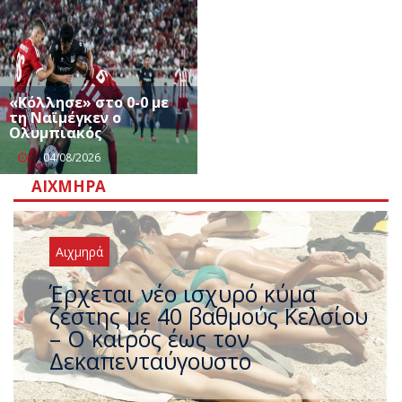
«Κόλλησε» στο 0-0 με
τη Ναϊμέγκεν ο
Ολυμπιακός
04/08/2026
ΑΙΧΜΗΡΆ
Αιχμηρά
Άφαντος ο Τσίπρας… την ώρα
που η χώρα καίγεται