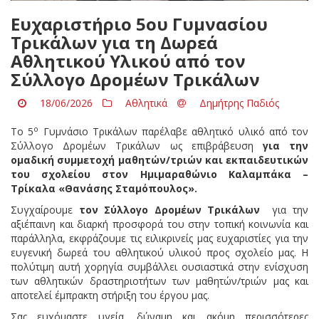
Ευχαριστήριο 5ου Γυμνασίου
Τρικάλων για τη Δωρεά
Αθλητικού Υλικού από τον
Σύλλογο Δρομέων Τρικάλων
18/06/2026
Αθλητικά
Δημήτρης Παδιός
ο
Το 5
Γυμνάσιο Τρικάλων παρέλαβε αθλητικό υλικό από τον
Σύλλογο Δρομέων Τρικάλων ως επιβράβευση
για την
ομαδική συμμετοχή μαθητών/τριών και εκπαιδευτικών
του σχολείου στον Ημιμαραθώνιο Καλαμπάκα –
Τρίκαλα «Θανάσης Σταμόπουλος».
Συγχαίρουμε
τον Σύλλογο Δρομέων Τρικάλων
για την
αξιέπαινη και διαρκή προσφορά του στην τοπική κοινωνία και
παράλληλα, εκφράζουμε τις ειλικρινείς μας ευχαριστίες για την
ευγενική δωρεά του αθλητικού υλικού προς σχολείο μας. Η
πολύτιμη αυτή χορηγία συμβάλλει ουσιαστικά στην ενίσχυση
των αθλητικών δραστηριοτήτων των μαθητών/τριών μας και
αποτελεί έμπρακτη στήριξη του έργου μας.
Σας ευχόμαστε υγεία, δύναμη και ακόμη περισσότερες