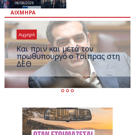
08/08/2026
ΑΙΧΜΗΡΆ
Αιχμηρά
Έρχεται νέο ισχυρό κύμα
ζέστης με 40 βαθμούς Κελσίου
– Ο καιρός έως τον
Δεκαπενταύγουστο