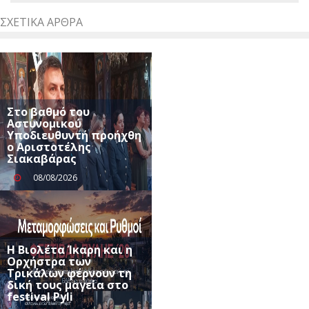
ΣΧΕΤΙΚΆ ΆΡΘΡΑ
Στο βαθμό του
Αστυνομικού
Υποδιευθυντή προήχθη
ο Αριστοτέλης
Σιακαβάρας
08/08/2026
Η Βιολέτα Ίκαρη και η
Ορχήστρα των
Τρικάλων φέρνουν τη
δική τους μαγεία στο
festival Pyli